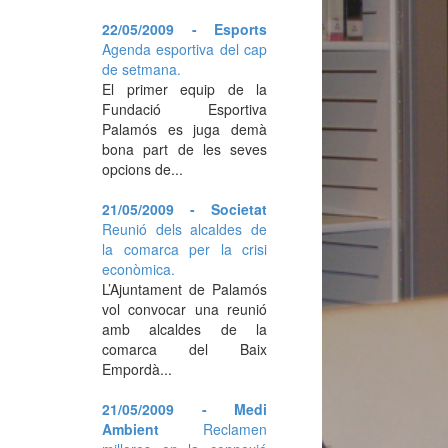
22/05/2009 - Esports
Agenda esportiva del cap
de setmana.
El primer equip de la
Fundació Esportiva
Palamós es juga demà
bona part de les seves
opcions de...
21/05/2009 - Societat
Reunió dels alcaldes de
la comarca per la crisi
econòmica.
L’Ajuntament de Palamós
vol convocar una reunió
amb alcaldes de la
comarca del Baix
Empordà...
21/05/2009 - Medi
Ambient
Reclamen