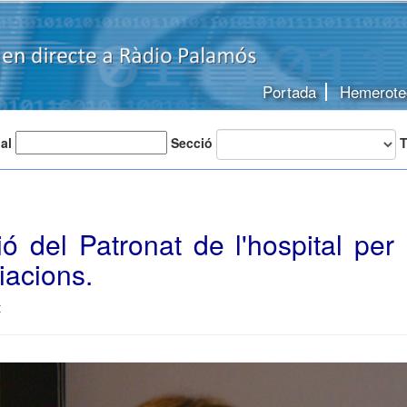
Portada
Hemerote
 al
Secció
T
ió del Patronat de l'hospital per 
iacions.
t