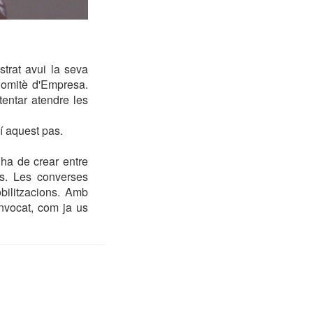
trat avui la seva
 Comitè d'Empresa.
tentar atendre les
í aquest pas.
 ha de crear entre
rs. Les converses
bilitzacions. Amb
nvocat, com ja us