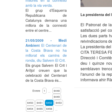
millores en la connexió
amb la via verda.
El grup d’Esquerra
La presidenta del 
Republicana de
Catalunya demana una
El Patronat de l
millora de la connexió
satisfacció pel c
entre el centre...
Les dues parts ha
21/05/2009 - Medi
reivindicacions d
Ambient
El Centenari de
La presidenta del
la Costa Brava no ha
CITA TERESA 
millorat els camins de
Direcció i Comitè
ronda, diu Salvem El Crit.
deu i quinze nov
Els grups Salvem El Crit i
semblaven trenca
Arítjol creuen que la
l'anunci de la r
celebració del Centenari
informava ahir R
de la Costa Brava és...
Enrere
1
6448
…
6449
6450
6451
6452
6453
6454
6455
6456
…