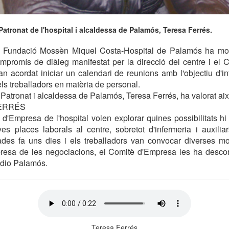
Patronat de l'hospital i alcaldessa de Palamós, Teresa Ferrés.
a Fundació Mossèn Miquel Costa-Hospital de Palamós ha mos
ompromís de diàleg manifestat per la direcció del centre i el
n acordat iniciar un calendari de reunions amb l'objectiu d'in
els treballadors en matèria de personal.
 Patronat i alcaldessa de Palamós, Teresa Ferrés, ha valorat aix
FERRÉS
 d'Empresa de l'hospital volen explorar quines possibilitats hi
es places laborals al centre, sobretot d'infermeria i auxilia
des fa uns dies i els treballadors van convocar diverses mo
epresa de les negociacions, el Comitè d'Empresa les ha desco
àdio Palamós.
Teresa Ferrés