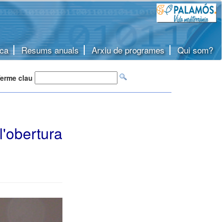
ca
Resums anuals
Arxiu de programes
Qui som?
erme clau
l'obertura