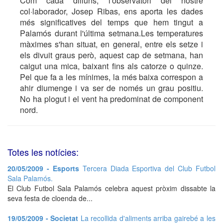
Com cada dilluns, l'observatori del nostre
col·laborador, Josep Ribas, ens aporta les dades
més significatives del temps que hem tingut a
Palamós durant l'última setmana.Les temperatures
màximes s'han situat, en general, entre els setze i
els divuit graus però, aquest cap de setmana, han
caigut una mica, baixant fins als catorze o quinze.
Pel que fa a les mínimes, la més baixa correspon a
ahir diumenge i va ser de només un grau positiu.
No ha plogut i el vent ha predominat de component
nord.
Totes les notícies:
20/05/2009 - Esports
Tercera Diada Esportiva del Club Futbol
Sala Palamós.
El Club Futbol Sala Palamós celebra aquest pròxim dissabte la
seva festa de cloenda de...
19/05/2009 - Societat
La recollida d'aliments arriba gairebé a les