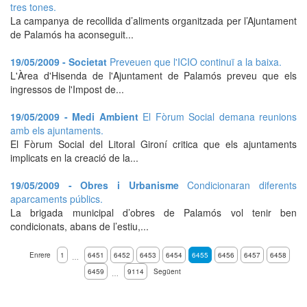
tres tones.
La campanya de recollida d’aliments organitzada per l’Ajuntament
de Palamós ha aconseguit...
19/05/2009 - Societat
Preveuen que l'ICIO continuï a la baixa.
L'Àrea d'Hisenda de l'Ajuntament de Palamós preveu que els
ingressos de l'Impost de...
19/05/2009 - Medi Ambient
El Fòrum Social demana reunions
amb els ajuntaments.
El Fòrum Social del Litoral Gironí critica que els ajuntaments
implicats en la creació de la...
19/05/2009 - Obres i Urbanisme
Condicionaran diferents
aparcaments públics.
La brigada municipal d’obres de Palamós vol tenir ben
condicionats, abans de l’estiu,...
Enrere
1
6451
6452
6453
6454
6455
6456
6457
6458
…
6459
9114
Següent
…