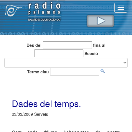
Toggl
naviga
Des del
fins al
Secció
Terme clau
Dades del temps.
23/03/2009 Serveis