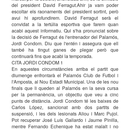
del president David Ferragut.Ahir ja vam poder
escoltar els raonaments del president sortint, però
avui hi aprofundirem. David Ferragut serà el
convidat a la tertúlia esportiva que farem quan
acabi aquest informatiu. Qui s'ha pronunciat sobre
la decisió de Ferragut és l'entrenador del Palamós,
Jordi Condom. Diu que l'entén i assegura que ell
també ha tingut ganes de plegar però que
continuarà fins que acabi la temporada.
CITA JORDI CONDOM 1
En aquestes circumstàncies arriba el partit que
diumenge enfrontarà el Palamós Club de Futbol i
l'Amposta, al Nou Estadi Municipal. Una de les nou
finals que li queden al Palamós en la seva cursa
per la permanència, un objectiu que veu a cinc
punts de distància. Jordi Condom té les baixes de
Carlos López, sancionat amb dos partits de
suspensió, i les dels lesionats Aliou i Marc Pujol.
Pot recuperar José Luís Gallardo i Jaume Pinilla,
mentre Fernando Echenique ha estat malalt i no