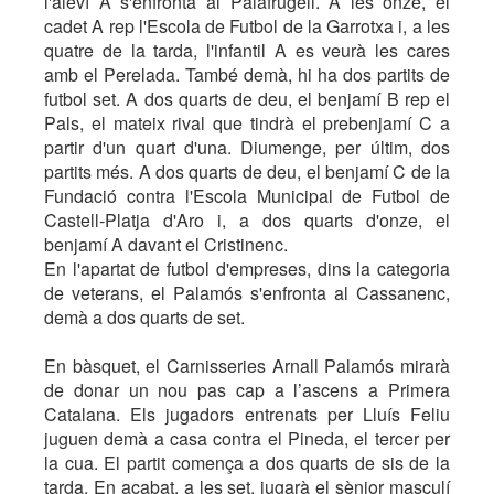
l'aleví A s'enfronta al Palafrugell. A les onze, el
cadet A rep l'Escola de Futbol de la Garrotxa i, a les
quatre de la tarda, l'infantil A es veurà les cares
amb el Perelada. També demà, hi ha dos partits de
futbol set. A dos quarts de deu, el benjamí B rep el
Pals, el mateix rival que tindrà el prebenjamí C a
partir d'un quart d'una. Diumenge, per últim, dos
partits més. A dos quarts de deu, el benjamí C de la
Fundació contra l'Escola Municipal de Futbol de
Castell-Platja d'Aro i, a dos quarts d'onze, el
benjamí A davant el Cristinenc.
En l'apartat de futbol d'empreses, dins la categoria
de veterans, el Palamós s'enfronta al Cassanenc,
demà a dos quarts de set.
En bàsquet, el Carnisseries Arnall Palamós mirarà
de donar un nou pas cap a l’ascens a Primera
Catalana. Els jugadors entrenats per Lluís Feliu
juguen demà a casa contra el Pineda, el tercer per
la cua. El partit comença a dos quarts de sis de la
tarda. En acabat, a les set, jugarà el sènior masculí