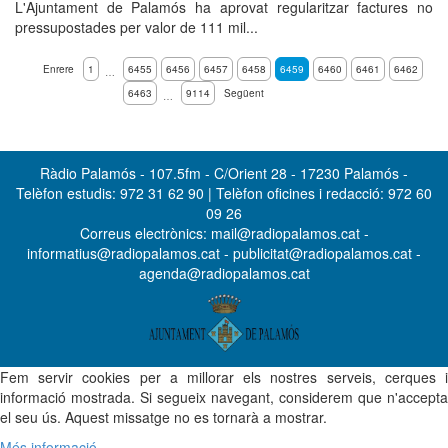
L'Ajuntament de Palamós ha aprovat regularitzar factures no
pressupostades per valor de 111 mil...
Enrere
1
6455
6456
6457
6458
6459
6460
6461
6462
…
6463
9114
Següent
…
Ràdio Palamós - 107.5fm - C/Orient 28 - 17230 Palamós -
Telèfon estudis: 972 31 62 90 | Telèfon oficines i redacció: 972 60
09 26
Correus electrònics: mail@radiopalamos.cat -
informatius@radiopalamos.cat - publicitat@radiopalamos.cat -
agenda@radiopalamos.cat
Fem servir cookies per a millorar els nostres serveis, cerques i
informació mostrada. Si segueix navegant, considerem que n'accepta
el seu ús. Aquest missatge no es tornarà a mostrar.
Més informació...