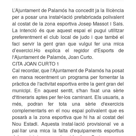
L’Ajuntament de Palamós ha concedit ja la llicència
per a posar una instal•lació prefabricada polivalent
al costat de la zona esportiva Josep Massot i Sais.
La intenció és que aquest espai el pugui utilitzar
preferentment el club local de judo i que també el
faci servir la gent gran que vulgui fer una mica
d’exercici.Ho explica el regidor d'Esports de
l'Ajuntament de Palamós, Joan Curto.
CITA JOAN CURTO 1
Cal recordar, que l'Ajuntament de Palamós ha posat
en marxa recentment un programa per fomentar la
pràctica de l'activitat esportiva entre la gent gran del
municipi. En aquest sentit, s'han fixat una sèrie
d'itineraris aptes per fer-los caminant. Els usuaris, a
més, podran fer tota una sèrie d'exercicis
complementaris en el nou espai polivalent que es
posarà a la zona esportiva que hi ha al costat del
Nou Estadi. Aquesta instal·lació provisional ve a
pal·liar una mica la falta d'equipaments esportius