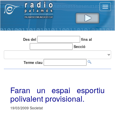
Toggl
naviga
Des del
fins al
Secció
Terme clau
Faran un espai esportiu
polivalent provisional.
19/03/2009 Societat