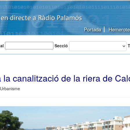
Portada
Hemerote
 al
Secció
T
a canalització de la riera de Ca
 Urbanisme