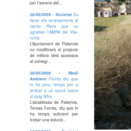
per l’ascens del...
26/05/2009 - Societat
Es
faran els arranjaments al
carrer Riera que no
agraden l'AMPA del Vila-
romà.
L’Ajuntament de Palamós
no modificarà el projecte
de millora dels accessos
al col•legi...
26/05/2009 - Medi
Ambient
Ferrés diu que
hi ha prou temps per a
arribar a un acord sobre
el puig Xifra
L’alcaldessa de Palamós,
Teresa Ferrés, diu que hi
ha temps suficient per
trobar una solució...