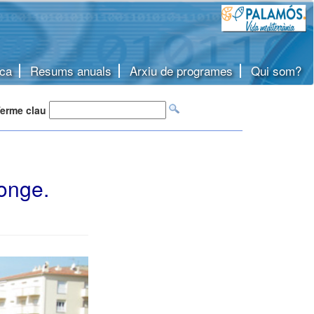
ca
Resums anuals
Arxiu de programes
Qui som?
erme clau
longe.