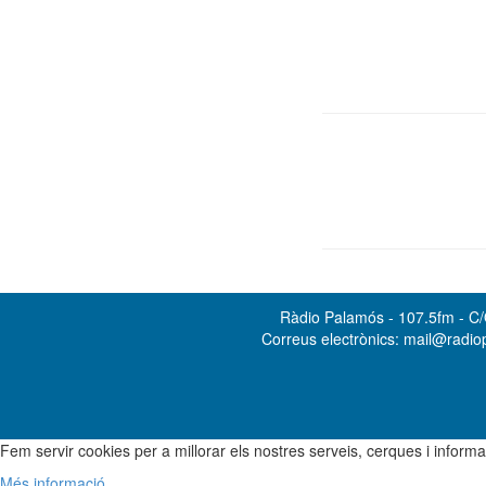
Ràdio Palamós - 107.5fm - C/O
Correus electrònics: mail@radi
Fem servir cookies per a millorar els nostres serveis, cerques i info
Més informació...