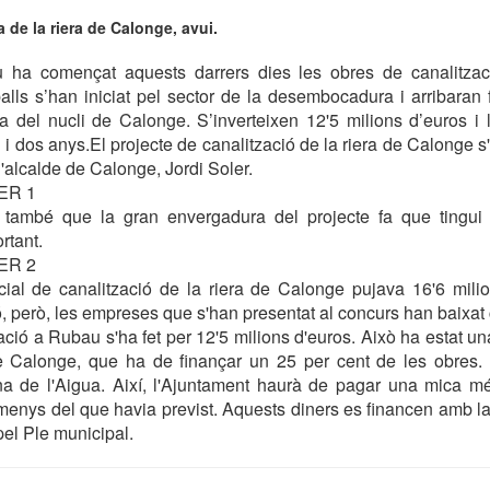
de la riera de Calonge, avui.
ha començat aquests darrers dies les obres de canalitzac
alls s’han iniciat pel sector de la desembocadura i arribaran f
a del nucli de Calonge. S’inverteixen 12'5 milions d’euros i
 i dos anys.El projecte de canalització de la riera de Calonge s
l'alcalde de Calonge, Jordi Soler.
ER 1
a també que la gran envergadura del projecte fa que tingui
rtant.
ER 2
cial de canalització de la riera de Calonge pujava 16'6 mili
ió, però, les empreses que s'han presentat al concurs han baixa
ació a Rubau s'ha fet per 12'5 milions d'euros. Això ha estat un
e Calonge, que ha de finançar un 25 per cent de les obres. 
na de l'Aigua. Així, l'Ajuntament haurà de pagar una mica mé
 menys del que havia previst. Aquests diners es financen amb la
 pel Ple municipal.