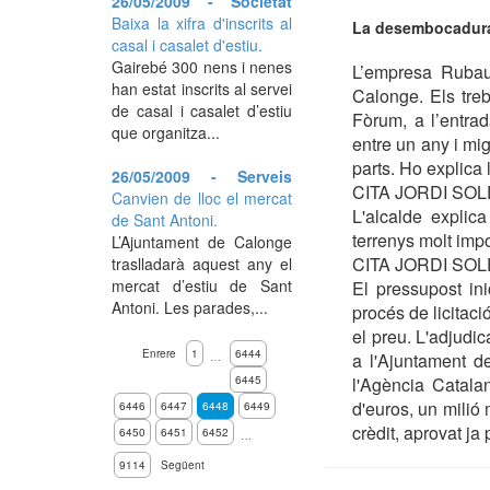
26/05/2009 - Societat
Baixa la xifra d'inscrits al
La desembocadura 
casal i casalet d'estiu.
Gairebé 300 nens i nenes
L’empresa Rubau 
han estat inscrits al servei
Calonge. Els treb
de casal i casalet d’estiu
Fòrum, a l’entrad
que organitza...
entre un any i mig
parts. Ho explica 
26/05/2009 - Serveis
CITA JORDI SOL
Canvien de lloc el mercat
L'alcalde explic
de Sant Antoni.
terrenys molt impo
L’Ajuntament de Calonge
CITA JORDI SOL
traslladarà aquest any el
mercat d’estiu de Sant
El pressupost ini
Antoni. Les parades,...
procés de licitac
el preu. L'adjudic
Enrere
1
6444
a l'Ajuntament d
…
6445
l'Agència Catala
d'euros, un milió
6446
6447
6448
6449
crèdit, aprovat ja
6450
6451
6452
…
9114
Següent