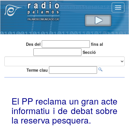
Toggl
naviga
Des del
fins al
Secció
Terme clau
El PP reclama un gran acte
informatiu i de debat sobre
la reserva pesquera.