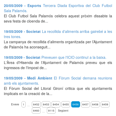
20/05/2009 - Esports
Tercera Diada Esportiva del Club Futbol
Sala Palamós.
El Club Futbol Sala Palamós celebra aquest pròxim dissabte la
seva festa de cloenda de...
19/05/2009 - Societat
La recollida d'aliments arriba gairebé a les
tres tones.
La campanya de recollida d’aliments organitzada per l’Ajuntament
de Palamós ha aconseguit...
19/05/2009 - Societat
Preveuen que l'ICIO continuï a la baixa.
L'Àrea d'Hisenda de l'Ajuntament de Palamós preveu que els
ingressos de l'Impost de...
19/05/2009 - Medi Ambient
El Fòrum Social demana reunions
amb els ajuntaments.
El Fòrum Social del Litoral Gironí critica que els ajuntaments
implicats en la creació de la...
Enrere
1
6452
6453
6454
6455
6456
6457
6458
6459
…
6460
9115
Següent
…