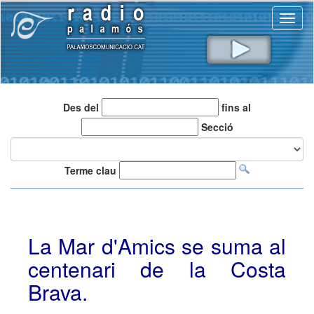
Toggl
naviga
Des del
fins al
Secció
Terme clau
La Mar d'Amics se suma al
centenari de la Costa
Brava.