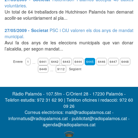
voluntàries.
Un total de 64 treballadors de Hutchinson Palamós han demanat
acollir-se voluntàriament al pla...
27/05/2009 - Societat
PSC i CiU valoren els dos anys de mandat
municipal.
Avui fa dos anys de les eleccions municipals que van donar
l’alcaldia, per segon mandat...
Enrere
1
6441
6442
6443
6444
6445
6446
6447
6448
…
6449
9112
Següent
…
Ràdio Palamós - 107.5fm - C/Orient 28 - 17230 Palamós -
Telèfon estudis: 972 31 62 90 | Telèfon oficines i redacció: 972 60
09 26
Correus electrònics: mail@radiopalamos.cat -
informatius@radiopalamos.cat - publicitat@radiopalamos.cat -
agenda@radiopalamos.cat