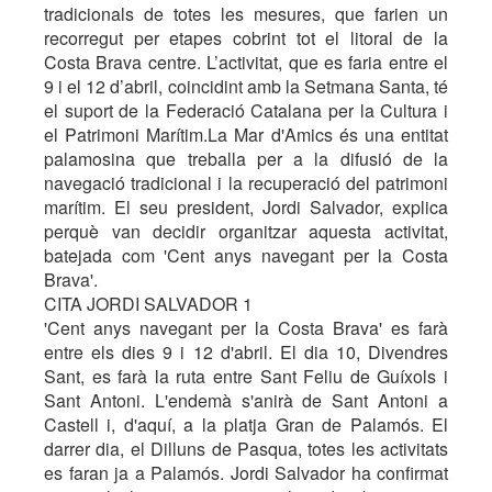
tradicionals de totes les mesures, que farien un
recorregut per etapes cobrint tot el litoral de la
Costa Brava centre. L’activitat, que es faria entre el
9 i el 12 d’abril, coincidint amb la Setmana Santa, té
el suport de la Federació Catalana per la Cultura i
el Patrimoni Marítim.La Mar d'Amics és una entitat
palamosina que treballa per a la difusió de la
navegació tradicional i la recuperació del patrimoni
marítim. El seu president, Jordi Salvador, explica
perquè van decidir organitzar aquesta activitat,
batejada com 'Cent anys navegant per la Costa
Brava'.
CITA JORDI SALVADOR 1
'Cent anys navegant per la Costa Brava' es farà
entre els dies 9 i 12 d'abril. El dia 10, Divendres
Sant, es farà la ruta entre Sant Feliu de Guíxols i
Sant Antoni. L'endemà s'anirà de Sant Antoni a
Castell i, d'aquí, a la platja Gran de Palamós. El
darrer dia, el Dilluns de Pasqua, totes les activitats
es faran ja a Palamós. Jordi Salvador ha confirmat