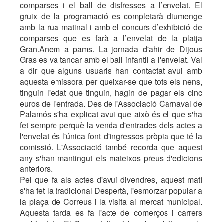
comparses i el ball de disfresses a l’envelat. El
gruix de la programació es completarà diumenge
amb la rua matinal i amb el concurs d’exhibició de
comparses que es farà a l’envelat de la platja
Gran.Anem a pams. La jornada d'ahir de Dijous
Gras es va tancar amb el ball infantil a l'envelat. Val
a dir que alguns usuaris han contactat avui amb
aquesta emissora per queixar-se que tots els nens,
tinguin l'edat que tinguin, hagin de pagar els cinc
euros de l'entrada. Des de l'Associació Carnaval de
Palamós s'ha explicat avui que això és el que s'ha
fet sempre perquè la venda d'entrades dels actes a
l'envelat és l'única font d'ingressos pròpia que té la
comissió. L'Associació també recorda que aquest
any s'han mantingut els mateixos preus d'edicions
anteriors.
Pel que fa als actes d'avui divendres, aquest matí
s'ha fet la tradicional Despertà, l'esmorzar popular a
la plaça de Correus i la visita al mercat municipal.
Aquesta tarda es fa l'acte de comerços i carrers