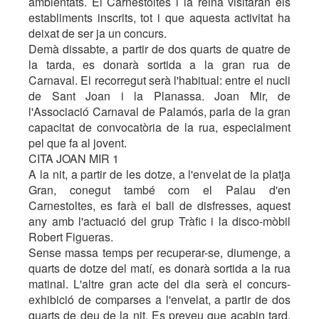
ambientats. El Carnestoltes i la reina visitaran els
establiments inscrits, tot i que aquesta activitat ha
deixat de ser ja un concurs.
Demà dissabte, a partir de dos quarts de quatre de
la tarda, es donarà sortida a la gran rua de
Carnaval. El recorregut serà l'habitual: entre el nucli
de Sant Joan i la Planassa. Joan Mir, de
l'Associació Carnaval de Palamós, parla de la gran
capacitat de convocatòria de la rua, especialment
pel que fa al jovent.
CITA JOAN MIR 1
A la nit, a partir de les dotze, a l'envelat de la platja
Gran, conegut també com el Palau d'en
Carnestoltes, es farà el ball de disfresses, aquest
any amb l'actuació del grup Tràfic i la disco-mòbil
Robert Figueras.
Sense massa temps per recuperar-se, diumenge, a
quarts de dotze del matí, es donarà sortida a la rua
matinal. L'altre gran acte del dia serà el concurs-
exhibició de comparses a l'envelat, a partir de dos
quarts de deu de la nit. Es preveu que acabin tard,