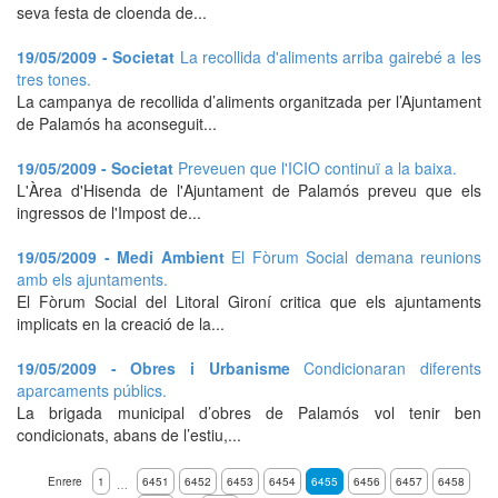
seva festa de cloenda de...
19/05/2009 - Societat
La recollida d'aliments arriba gairebé a les
tres tones.
La campanya de recollida d’aliments organitzada per l’Ajuntament
de Palamós ha aconseguit...
19/05/2009 - Societat
Preveuen que l'ICIO continuï a la baixa.
L'Àrea d'Hisenda de l'Ajuntament de Palamós preveu que els
ingressos de l'Impost de...
19/05/2009 - Medi Ambient
El Fòrum Social demana reunions
amb els ajuntaments.
El Fòrum Social del Litoral Gironí critica que els ajuntaments
implicats en la creació de la...
19/05/2009 - Obres i Urbanisme
Condicionaran diferents
aparcaments públics.
La brigada municipal d’obres de Palamós vol tenir ben
condicionats, abans de l’estiu,...
Enrere
1
6451
6452
6453
6454
6455
6456
6457
6458
…