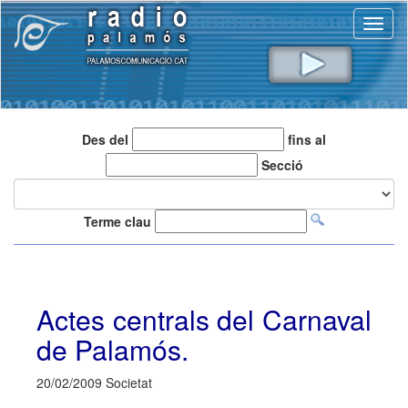
Toggl
naviga
Des del
fins al
Secció
Terme clau
Actes centrals del Carnaval
de Palamós.
20/02/2009 Societat