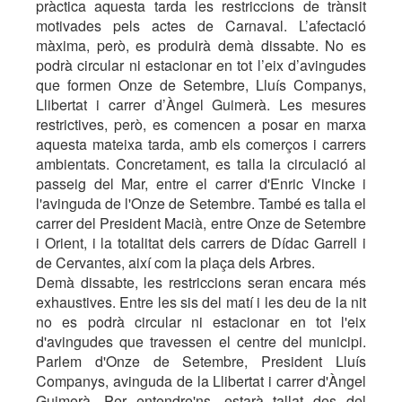
pràctica aquesta tarda les restriccions de trànsit
motivades pels actes de Carnaval. L’afectació
màxima, però, es produirà demà dissabte. No es
podrà circular ni estacionar en tot l’eix d’avingudes
que formen Onze de Setembre, Lluís Companys,
Llibertat i carrer d’Àngel Guimerà. Les mesures
restrictives, però, es comencen a posar en marxa
aquesta mateixa tarda, amb els comerços i carrers
ambientats. Concretament, es talla la circulació al
passeig del Mar, entre el carrer d'Enric Vincke i
l'avinguda de l'Onze de Setembre. També es talla el
carrer del President Macià, entre Onze de Setembre
i Orient, i la totalitat dels carrers de Dídac Garrell i
de Cervantes, així com la plaça dels Arbres.
Demà dissabte, les restriccions seran encara més
exhaustives. Entre les sis del matí i les deu de la nit
no es podrà circular ni estacionar en tot l'eix
d'avingudes que travessen el centre del municipi.
Parlem d'Onze de Setembre, President Lluís
Companys, avinguda de la Llibertat i carrer d'Àngel
Guimerà. Per entendre'ns, estarà tallat des del