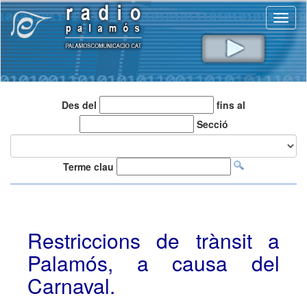
Toggl
naviga
Des del
fins al
Secció
Terme clau
Restriccions de trànsit a
Palamós, a causa del
Carnaval.