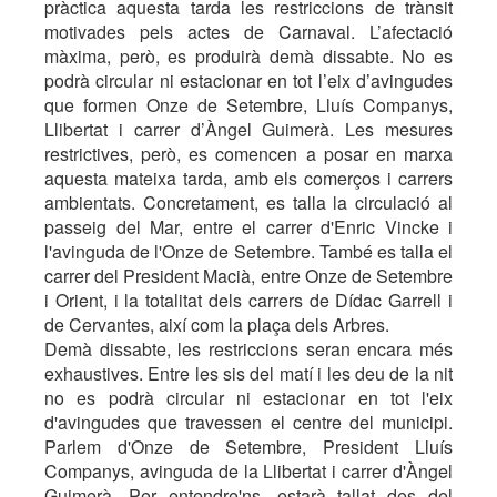
pràctica aquesta tarda les restriccions de trànsit
motivades pels actes de Carnaval. L’afectació
màxima, però, es produirà demà dissabte. No es
podrà circular ni estacionar en tot l’eix d’avingudes
que formen Onze de Setembre, Lluís Companys,
Llibertat i carrer d’Àngel Guimerà. Les mesures
restrictives, però, es comencen a posar en marxa
aquesta mateixa tarda, amb els comerços i carrers
ambientats. Concretament, es talla la circulació al
passeig del Mar, entre el carrer d'Enric Vincke i
l'avinguda de l'Onze de Setembre. També es talla el
carrer del President Macià, entre Onze de Setembre
i Orient, i la totalitat dels carrers de Dídac Garrell i
de Cervantes, així com la plaça dels Arbres.
Demà dissabte, les restriccions seran encara més
exhaustives. Entre les sis del matí i les deu de la nit
no es podrà circular ni estacionar en tot l'eix
d'avingudes que travessen el centre del municipi.
Parlem d'Onze de Setembre, President Lluís
Companys, avinguda de la Llibertat i carrer d'Àngel
Guimerà. Per entendre'ns, estarà tallat des del