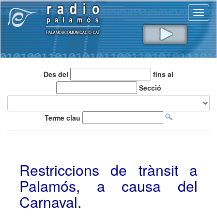
Toggl
naviga
Des del
fins al
Secció
Terme clau
Restriccions de trànsit a
Palamós, a causa del
Carnaval.