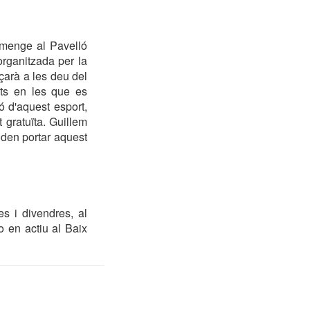
umenge al Pavelló
organitzada per la
çarà a les deu del
tats en les que es
ó d'aquest esport,
t gratuïta. Guillem
den portar aquest
es i divendres, al
o en actiu al Baix