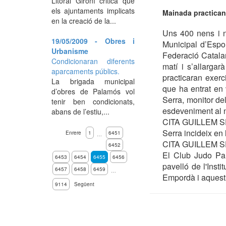
Litoral Gironí critica que
els ajuntaments implicats
Mainada practican
en la creació de la...
Uns 400 nens i n
19/05/2009 - Obres i
Municipal d’Espor
Urbanisme
Federació Catalan
Condicionaran diferents
matí i s’allargar
aparcaments públics.
practicaran exerc
La brigada municipal
que ha entrat en v
d’obres de Palamós vol
Serra, monitor d
tenir ben condicionats,
esdeveniment al n
abans de l’estiu,...
CITA GUILLEM 
Serra incideix en 
Enrere
1
6451
…
CITA GUILLEM 
6452
El Club Judo Pala
6453
6454
6455
6456
pavelló de l'Inst
6457
6458
6459
…
Empordà i aquest 
9114
Següent