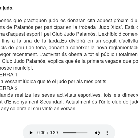
t judo.
enes que practiquen judo es donaran cita aquest pròxim di
ts de Palamós per participar en la trobada ‘Judo Xics’. Està 
a d’aquest esport i pel Club Judo Palamós. L’exhibició comen
à fins a la una de la tarda.Es dividirà en un seguit d'activi
icis de peu i de terra, donant a conèixer la nova reglamentaci
igor recentment. L'activitat és oberta a tot el públic i totalmen
el Club Judo Palamós, explica que és la primera vegada que po
ostre municipi.
SERRA 1
la vessant lúdica que té el judo per als més petits.
SERRA 2
mós realitza les seves activitats esportives, tots els dimecr
itut d'Ensenyament Secundari. Actualment és l'únic club de jud
any celebra el seu vintè aniversari.