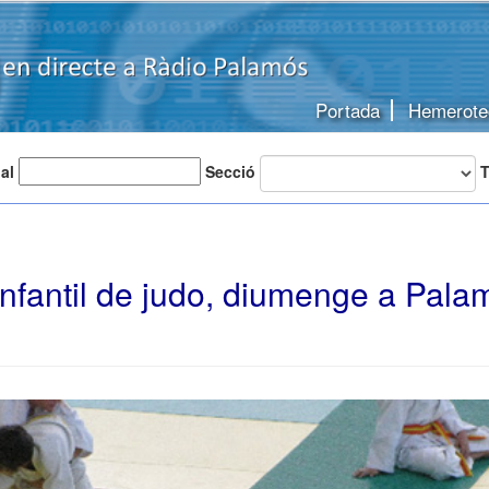
Portada
Hemerote
 al
Secció
T
nfantil de judo, diumenge a Pala