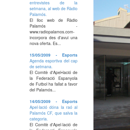
entrevistes de la
setmana, al web de Ràdio
Palamós.
El lloc web de Ràdio
Palamós -
www.radiopalamos.com-
incorpora des d'avui una
nova oferta. Es...
15/05/2009 - Esports
Agenda esportiva del cap
de setmana.
El Comitè d'Apel•lació de
la Federació Espanyola
de Futbol ha fallat a favor
del Palamós...
14/05/2009 - Esports
Apel·lació dóna la raó al
Palamós CF, que salva la
categoria.
El Comitè d'Apel·lació de