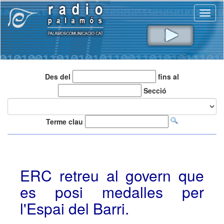
Toggl
naviga
Des del
fins al
Secció
Terme clau
ERC retreu al govern que
es posi medalles per
l'Espai del Barri.