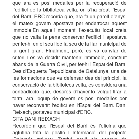
que ara es posi medalles per la recuperació de
l’edifici de la biblioteca vella, on s’ha creat l’Espai
del Barri. ERC recorda que, ara fa un parell d’anys,
el mateix govern apostava per enderrocar aquest
immoble.En aquell moment, l'executiu local creia
que no valia la pena conservar l'edifici i apostava
per fer-hi en el seu lloc la seu de la llar municipal de
la gent gran. Finalment, però, es va canviar de
criteri i es va decidir mantenir l'immoble, construït
abans de la Guerra Civil, per fer-hi l'Espai del Barri.
Des d'Esquerra Republicana de Catalunya, una de
les formacions que va defensar des del principi, la
conservació de la biblioteca vella, es considera una
contradicció que, després d'haver-lo volgut tirar a
terra, ara l'equip de govern es posi medalles per
haver reconvertit l'edifici en l'Espai del Barri. Dani
Reixach, portaveu municipal d'ERC.
CITA DANI REIXACH
Recordem que l'Espai del Barri és l'oficina que
aglutina tota la gestió i informació del projecte