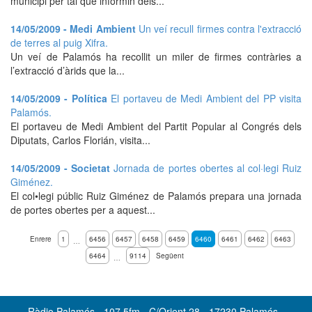
municipi per tal que informin dels...
14/05/2009 - Medi Ambient
Un veí recull firmes contra l'extracció
de terres al puig Xifra.
Un veí de Palamós ha recollit un miler de firmes contràries a
l’extracció d’àrids que la...
14/05/2009 - Política
El portaveu de Medi Ambient del PP visita
Palamós.
El portaveu de Medi Ambient del Partit Popular al Congrés dels
Diputats, Carlos Florián, visita...
14/05/2009 - Societat
Jornada de portes obertes al col·legi Ruiz
Giménez.
El col•legi públic Ruiz Giménez de Palamós prepara una jornada
de portes obertes per a aquest...
Enrere
1
6456
6457
6458
6459
6460
6461
6462
6463
…
6464
9114
Següent
…
Ràdio Palamós - 107.5fm - C/Orient 28 - 17230 Palamós -