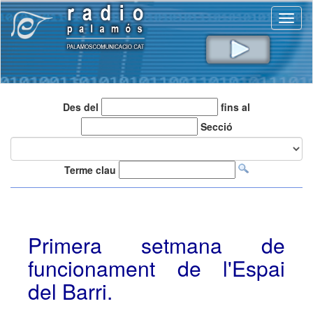
Toggl
naviga
Des del
fins al
Secció
Terme clau
Primera setmana de
funcionament de l'Espai
del Barri.