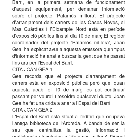
Barri, en la primera setmana de funcionament
d’aquest equipament, per demanar informació
sobre el projecte ‘Palamós millora’. El projecte
d’arranjament dels carrers de les Cases Noves, el
Mas Guàrdies i l’Eixample Nord està en període
d’exposició pública fins al dia 10 de març.El regidor
coordinador del projecte 'Palamós millora', Joan
Gea, ha explicat avui a aquesta emissora quin tipus
d'informació ha anat a buscar la gent que ha passat
fins ara per l'Espai del Barri.
CITA JOAN GEA 1
Gea recorda que el projecte d'arranjament de
carrers està en exposició pública però que, quan
aquesta acabi el 10 de març, es pot continuar
passant per veure'l i resoldre qualsevol dubte. Joan
Gea ha fet una crida a anar a l'Espai del Barri.
CITA JOAN GEA 2
L'Espai del Barri està situat a l'edifici que ocupava
l'antiga biblioteca de l'Arbreda. A banda de ser la
seu que centralitza la gestió, informació i
participació vinculades a 'Palamós millora', l'Espai