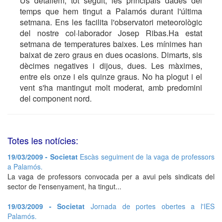
Us detallem, tot seguit, les principals dades del
temps que hem tingut a Palamós durant l'última
setmana. Ens les facilita l'observatori meteorològic
del nostre col·laborador Josep Ribas.Ha estat
setmana de temperatures baixes. Les mínimes han
baixat de zero graus en dues ocasions. Dimarts, sis
dècimes negatives i dijous, dues. Les màximes,
entre els onze i els quinze graus. No ha plogut i el
vent s'ha mantingut molt moderat, amb predomini
del component nord.
Totes les notícies:
19/03/2009 - Societat
Escàs seguiment de la vaga de professors
a Palamós.
La vaga de professors convocada per a avui pels sindicats del
sector de l'ensenyament, ha tingut...
19/03/2009 - Societat
Jornada de portes obertes a l'IES
Palamós.