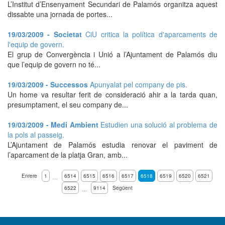
L’Institut d’Ensenyament Secundari de Palamós organitza aquest
dissabte una jornada de portes...
19/03/2009 - Societat
CiU critica la política d'aparcaments de
l'equip de govern.
El grup de Convergència i Unió a l’Ajuntament de Palamós diu
que l’equip de govern no té...
19/03/2009 - Successos
Apunyalat pel company de pis.
Un home va resultar ferit de consideració ahir a la tarda quan,
presumptament, el seu company de...
19/03/2009 - Medi Ambient
Estudien una solució al problema de
la pols al passeig.
L’Ajuntament de Palamós estudia renovar el paviment de
l’aparcament de la platja Gran, amb...
Enrere
1
6514
6515
6516
6517
6518
6519
6520
6521
…
6522
9114
Següent
…