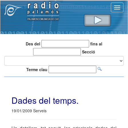
Toggl
naviga
Des del
fins al
Secció
Terme clau
Dades del temps.
19/01/2009 Serveis