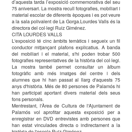
d’aquesta tarda l’exposició commemorativa del seu
75 aniversari. La mostra recull fotografies, mobiliari i
material escolar de diferents èpoques i es pot veure
a la sala polivalent de La Gorga.Lourdes Valls és la
directora del col·legi Ruiz Giménez.
CITA LOURDES VALLS
L'exposició té cinc àmbits temàtics i segueix un fil
conductor mitjançant plafons explicatius. A banda
del mobiliari i el material, s'hi poden trobar 500
fotografies representatives de la història del col·legi.
La mostra també permet consultar un àlbum
fotogràfic amb més imatges del centre i dels
alumnes que hi han passat al llarg d'aquests 75
anys d'història. Més de 80 persones de Palamós hi
han participat aportant divers material dels seus
fons personals.
Mentrestant, l'Àrea de Cultura de l'Ajuntament de
Palamós vol aprofitar aquesta exposició per a
enregistrar en DVD entrevistes amb persones que
han estat vinculades directa o indirectament a la
història de l'escola Ruiz Giménez.