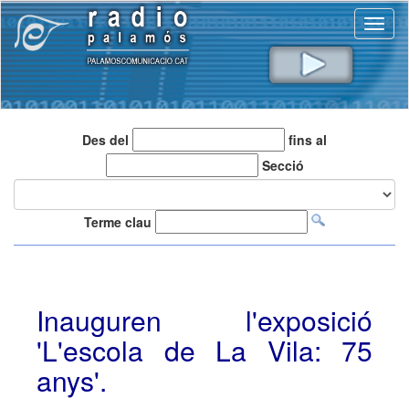
Toggl
naviga
Des del
fins al
Secció
Terme clau
Inauguren l'exposició
'L'escola de La Vila: 75
anys'.