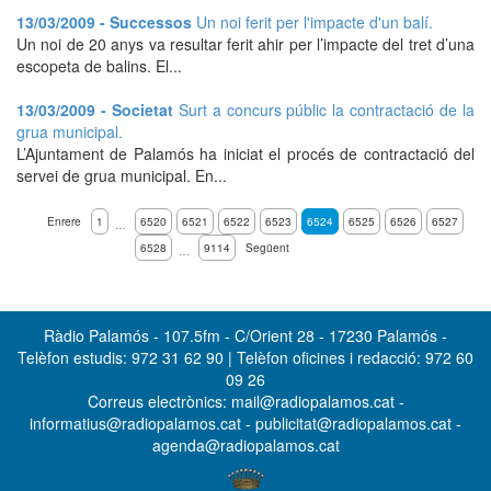
13/03/2009 - Successos
Un noi ferit per l'impacte d'un balí.
Un noi de 20 anys va resultar ferit ahir per l’impacte del tret d’una
escopeta de balins. El...
13/03/2009 - Societat
Surt a concurs públic la contractació de la
grua municipal.
L’Ajuntament de Palamós ha iniciat el procés de contractació del
servei de grua municipal. En...
Enrere
1
6520
6521
6522
6523
6524
6525
6526
6527
…
6528
9114
Següent
…
Ràdio Palamós - 107.5fm - C/Orient 28 - 17230 Palamós -
Telèfon estudis: 972 31 62 90 | Telèfon oficines i redacció: 972 60
09 26
Correus electrònics: mail@radiopalamos.cat -
informatius@radiopalamos.cat - publicitat@radiopalamos.cat -
agenda@radiopalamos.cat