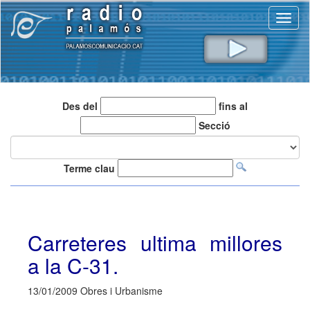
Toggl
naviga
Des del
fins al
Secció
Terme clau
Carreteres ultima millores
a la C-31.
13/01/2009 Obres i Urbanisme