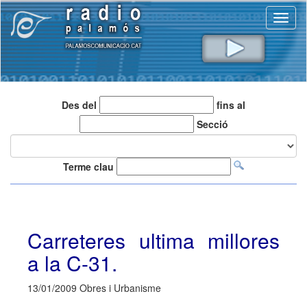
Toggl
naviga
Des del
fins al
Secció
Terme clau
Carreteres ultima millores
a la C-31.
13/01/2009 Obres i Urbanisme