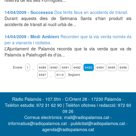
reserva de les illes Formigues...
14/04/2009 - Successos
Dos ferits lleus en accidents de trànsit.
Durant aquests dies de Setmana Santa s'han produït sis
accidents de trànsit al nucli urbà de...
14/04/2009 - Medi Ambient
Recorden que la via verda només és
per a vianants i ciclistes.
L’Ajuntament de Palamós recorda que la via verda que va de
Palamós a Palafrugell és d'ús...
Enrere
1
6489
6490
6491
6492
6493
6494
6495
6496
…
6497
9114
Següent
…
Ràdio Palamós - 107.5fm - C/Orient 28 - 17230 Palamós -
Telèfon estudis: 972 31 62 90 | Telèfon oficines i redacció: 972 60
09 26
Correus electrònics: mail@radiopalamos.cat -
informatius@radiopalamos.cat - publicitat@radiopalamos.cat -
agenda@radiopalamos.cat