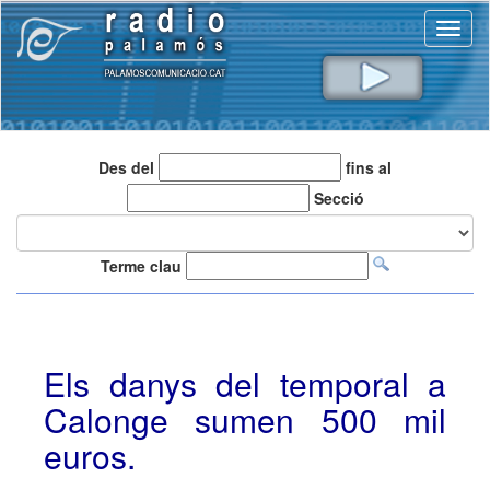
Toggl
naviga
Des del
fins al
Secció
Terme clau
Els danys del temporal a
Calonge sumen 500 mil
euros.