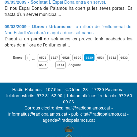
09/03/2009 - Societat
L'Espai Dona entra en servei.
El nou Espai Dona de Palamós ha obert ja les seves portes. Es
tracta d’un servei municipal...
09/03/2009 - Obres i Urbanisme
La millora de l'enllumenat del
Nou Estadi s'acabarà d'aquí a dues setmanes.
D’aquí a un parell de setmanes es preveu tenir acabades les
obres de millora de l’enllumenat...
Enrere
1
6526
6527
6528
6529
6530
6531
6532
6533
…
6534
9114
Següent
…
Ràdio Palamós - 107.5fm - C/Orient 28 - 17230 Palamós -
Telèfon estudis: 972 31 62 90 | Telèfon oficines i redacció: 972 60
09 26
Correus electrònics: mail@radiopalamos.cat -
informatius@radiopalamos.cat - publicitat@radiopalamos.cat -
agenda@radiopalamos.cat