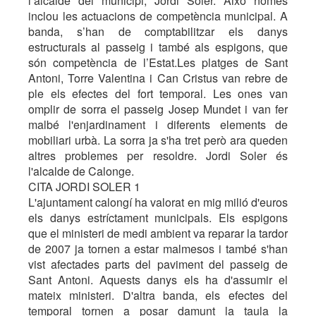
l’alcalde del municipi, Jordi Soler. Això només
inclou les actuacions de competència municipal. A
banda, s’han de comptabilitzar els danys
estructurals al passeig i també als espigons, que
són competència de l’Estat.Les platges de Sant
Antoni, Torre Valentina i Can Cristus van rebre de
ple els efectes del fort temporal. Les ones van
omplir de sorra el passeig Josep Mundet i van fer
malbé l'enjardinament i diferents elements de
mobiliari urbà. La sorra ja s'ha tret però ara queden
altres problemes per resoldre. Jordi Soler és
l'alcalde de Calonge.
CITA JORDI SOLER 1
L'ajuntament calongí ha valorat en mig milió d'euros
els danys estríctament municipals. Els espigons
que el ministeri de medi ambient va reparar la tardor
de 2007 ja tornen a estar malmesos i també s'han
vist afectades parts del paviment del passeig de
Sant Antoni. Aquests danys els ha d'assumir el
mateix ministeri. D'altra banda, els efectes del
temporal tornen a posar damunt la taula la