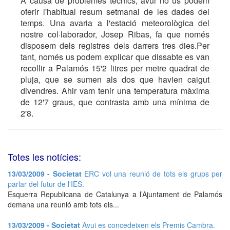
A causa de problemes tècnics, avui no us podem
oferir l'habitual resum setmanal de les dades del
temps. Una avaria a l'estació meteorològica del
nostre col·laborador, Josep Ribas, fa que només
disposem dels registres dels darrers tres dies.Per
tant, només us podem explicar que dissabte es van
recollir a Palamós 15'2 litres per metre quadrat de
pluja, que se sumen als dos que havien caigut
divendres. Ahir vam tenir una temperatura màxima
de 12'7 graus, que contrasta amb una mínima de
2'8.
Totes les notícies:
13/03/2009 - Societat
ERC vol una reunió de tots els grups per
parlar del futur de l'IES.
Esquerra Republicana de Catalunya a l’Ajuntament de Palamós
demana una reunió amb tots els...
13/03/2009 - Societat
Avui es concedeixen els Premis Cambra.