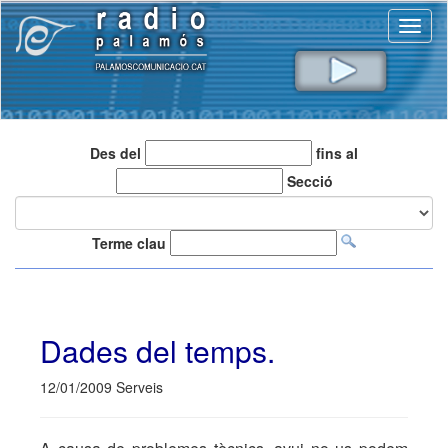
Toggl
naviga
Des del
fins al
Secció
Terme clau
Dades del temps.
12/01/2009 Serveis