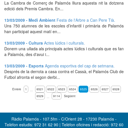
La Cambra de Comerç de Palamós lliura aquesta nit la dotzena
edició dels Premis Cambra. En...
13/03/2009 - Medi Ambient
Festa de l'Arbre a Can Pere Tià.
Uns 750 alumnes de les escoles d’infantil i primària de Palamós
han participat aquest matí en...
13/03/2009 - Cultura
Actes lúdics i culturals.
Donem una ullada als principals actes lúdics i culturals que es fan
a Palamós, des d'avui i...
13/03/2009 - Esports
Agenda esportiva del cap de setmana.
Després de la derrota a casa contra el Cassà, el Palamós Club de
Futbol afronta el segon derbi...
Enrere
1
6521
6522
6523
6524
6525
6526
6527
6528
…
6529
9114
Següent
…
Ràdio Palamós - 107.5fm - C/Orient 28 - 17230 Palamós -
Telèfon estudis: 972 31 62 90 | Telèfon oficines i redacció: 972 60