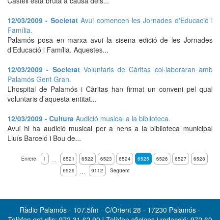
Castell està bruta a causa dels...
12/03/2009 - Societat
Avui comencen les Jornades d'Educació i
Família.
Palamós posa en marxa avui la sisena edició de les Jornades
d’Educació i Família. Aquestes...
12/03/2009 - Societat
Voluntaris de Càritas col·laboraran amb
Palamós Gent Gran.
L’hospital de Palamós i Càritas han firmat un conveni pel qual
voluntaris d’aquesta entitat...
12/03/2009 - Cultura
Audició musical a la biblioteca.
Avui hi ha audició musical per a nens a la biblioteca municipal
Lluís Barceló i Bou de...
Enrere
1
6521
6522
6523
6524
6525
6526
6527
6528
…
6529
9112
Següent
…
Ràdio Palamós - 107.5fm - C/Orient 28 - 17230 Palamós -
Telèfon estudis: 972 31 62 90 | Telèfon oficines i redacció: 972 60