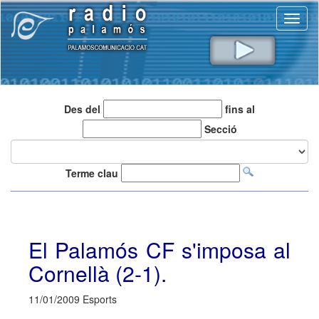
Toggl
naviga
Des del
fins al
Secció
Terme clau
El Palamós CF s'imposa al
Cornellà (2-1).
11/01/2009 Esports