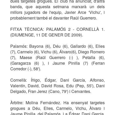
dues targetes grogues. El club ha anunciat, d'altra
banda, que aquesta setmana marxarà un dels
millors jugadors de l'equip, Javier Arce 'Vichu', i
probablement també el davanter Raül Guerrero.
FITXA TÈCNICA: PALAMÓS 2 - CORNELLÀ 1.
(DIUMENGE, 11 DE GENER DE 2009).
Palamós: Bayona (6), Déu (6), Gallardo (6), Elies
(7), Carmelo (6), Vichu (6), Álvaro(6), Diego Romero
(7), Maese (Raül Guerrero (-) ), Petalla (6),
(Garagarza (6) ), i Jaume Pinilla (7) (Ferran
Corredor (-), 58').
Cornellà: Íñigo, Édgar, Dani García, Alfonso,
Valentín, David, David Rosa, Edu (Pep, 55'), Dani
Delgado, Fran Jerez (Cano, 79') i Cervantes.
Àrbitre: Molina Fernández. Ha ensenyat targetes
grogues a Déu, Elies, Carmelo, Vichu, Àlvaro i
Jaume Pinilla, del Palamós, i a Édgar, Dani Garcia,