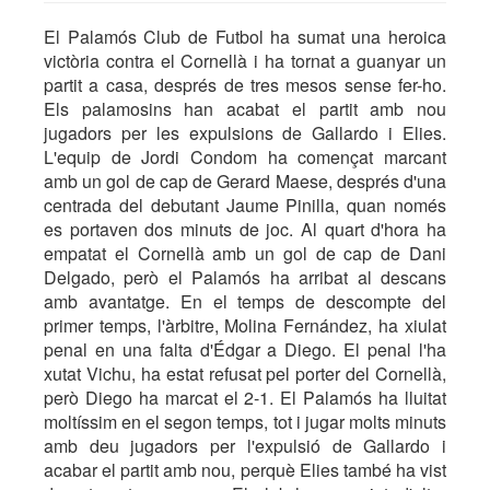
El Palamós Club de Futbol ha sumat una heroica
victòria contra el Cornellà i ha tornat a guanyar un
partit a casa, després de tres mesos sense fer-ho.
Els palamosins han acabat el partit amb nou
jugadors per les expulsions de Gallardo i Elies.
L'equip de Jordi Condom ha començat marcant
amb un gol de cap de Gerard Maese, després d'una
centrada del debutant Jaume Pinilla, quan només
es portaven dos minuts de joc. Al quart d'hora ha
empatat el Cornellà amb un gol de cap de Dani
Delgado, però el Palamós ha arribat al descans
amb avantatge. En el temps de descompte del
primer temps, l'àrbitre, Molina Fernández, ha xiulat
penal en una falta d'Édgar a Diego. El penal l'ha
xutat Vichu, ha estat refusat pel porter del Cornellà,
però Diego ha marcat el 2-1. El Palamós ha lluitat
moltíssim en el segon temps, tot i jugar molts minuts
amb deu jugadors per l'expulsió de Gallardo i
acabar el partit amb nou, perquè Elies també ha vist