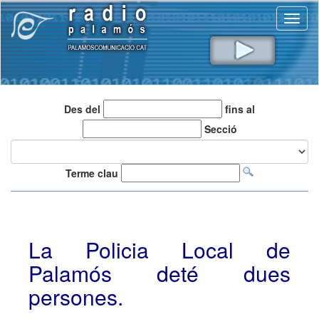
Toggl
naviga
Des del
fins al
Secció
Terme clau
La Policia Local de
Palamós deté dues
persones.