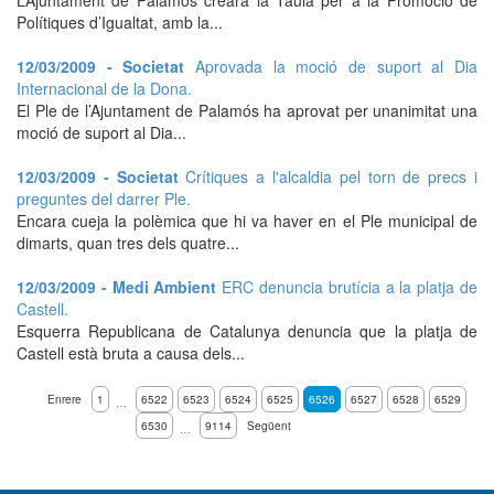
L’Ajuntament de Palamós crearà la Taula per a la Promoció de
Polítiques d’Igualtat, amb la...
12/03/2009 - Societat
Aprovada la moció de suport al Dia
Internacional de la Dona.
El Ple de l’Ajuntament de Palamós ha aprovat per unanimitat una
moció de suport al Dia...
12/03/2009 - Societat
Crítiques a l'alcaldia pel torn de precs i
preguntes del darrer Ple.
Encara cueja la polèmica que hi va haver en el Ple municipal de
dimarts, quan tres dels quatre...
12/03/2009 - Medi Ambient
ERC denuncia brutícia a la platja de
Castell.
Esquerra Republicana de Catalunya denuncia que la platja de
Castell està bruta a causa dels...
Enrere
1
6522
6523
6524
6525
6526
6527
6528
6529
…
6530
9114
Següent
…