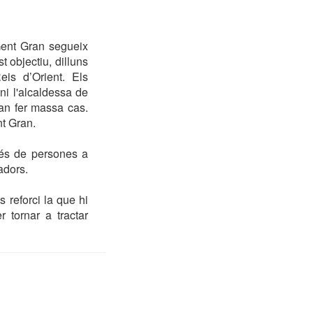
Gent Gran segueix
 objectiu, dilluns
eis d’Orient. Els
ni l'alcaldessa de
an fer massa cas.
nt Gran.
cés de persones a
adors.
 reforci la que hi
 tornar a tractar