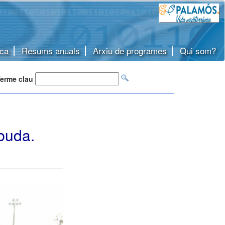
ca
Resums anuals
Arxiu de programes
Qui som?
erme clau
buda.