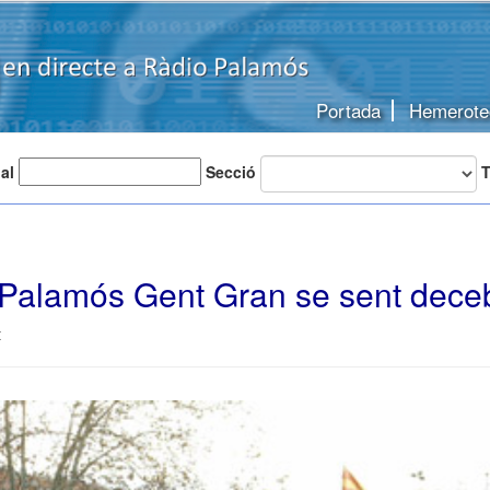
Portada
Hemerote
 al
Secció
T
alamós Gent Gran se sent dece
t