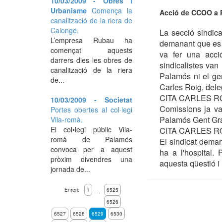
10/03/2009 - Obres i
Urbanisme
Comença la
Acció de CCOO a P
canalització de la riera de
Calonge.
La secció sindic
L’empresa Rubau ha
demanant que es m
començat aquests
va fer una acció
darrers dies les obres de
sindicalistes van 
canalització de la riera
Palamós ni el ge
de...
Carles Roig, dele
CITA CARLES RO
10/03/2009 - Societat
Comissions ja va
Portes obertes al col·legi
Palamós Gent Gran
Vila-romà.
El col•legi públic Vila-
CITA CARLES RO
romà de Palamós
El sindicat deman
convoca per a aquest
ha a l'hospital.
pròxim divendres una
aquesta qüestió i
jornada de...
Enrere
1
6525
…
6526
6527
6528
6529
6530