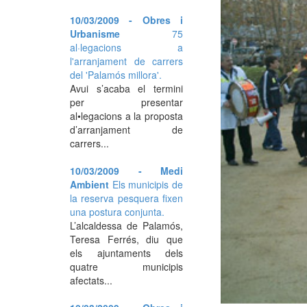
10/03/2009 - Obres i
Urbanisme
75
al·legacions a
l'arranjament de carrers
del 'Palamós millora'.
Avui s’acaba el termini
per presentar
al•legacions a la proposta
d’arranjament de
carrers...
10/03/2009 - Medi
Ambient
Els municipis de
la reserva pesquera fixen
una postura conjunta.
L’alcaldessa de Palamós,
Teresa Ferrés, diu que
els ajuntaments dels
quatre municipis
afectats...