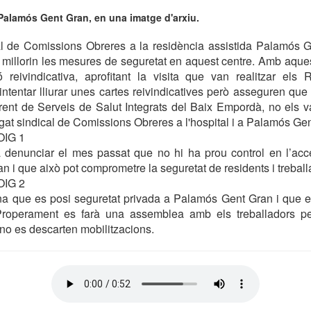
alamós Gent Gran, en una imatge d'arxiu.
al de Comissions Obreres a la residència assistida Palamós 
illorin les mesures de seguretat en aquest centre. Amb aquest
 reivindicativa, aprofitant la visita que van realitzar els R
intentar lliurar unes cartes reivindicatives però asseguren que 
rent de Serveis de Salut Integrats del Baix Empordà, no els v
gat sindical de Comissions Obreres a l'hospital i a Palamós Ge
IG 1
 denunciar el mes passat que no hi ha prou control en l’ac
 i que això pot comprometre la seguretat de residents i treball
IG 2
a que es posi seguretat privada a Palamós Gent Gran i que es
 Properament es farà una assemblea amb els treballadors per
 no es descarten mobilitzacions.