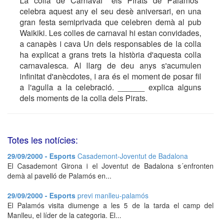
La colla de Carnaval "els Pirats de Palamós"
celebra aquest any el seu desè aniversari, en una
gran festa semiprivada que celebren demà al pub
Waikiki. Les colles de carnaval hi estan convidades,
a canapès i cava Un dels responsables de la colla
ha explicat a grans trets la història d'aquesta colla
carnavalesca. Al llarg de deu anys s'acumulen
infinitat d'anècdotes, i ara és el moment de posar fil
a l'agulla a la celebració. ______ explica alguns
dels moments de la colla dels Pirats.
Totes les notícies:
29/09/2000 - Esports
Casademont-Joventut de Badalona
El Casademont Girona i el Joventut de Badalona s´enfronten
demà al pavelló de Palamós en...
29/09/2000 - Esports
previ manlleu-palamós
El Palamós visita diumenge a les 5 de la tarda el camp del
Manlleu, el líder de la categoria. El...