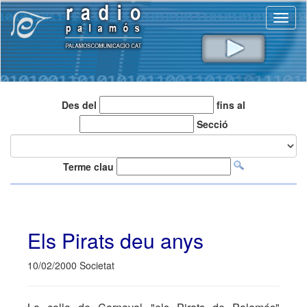
Toggl
naviga
Des del
fins al
Secció
Terme clau
Els Pirats deu anys
10/02/2000 Societat