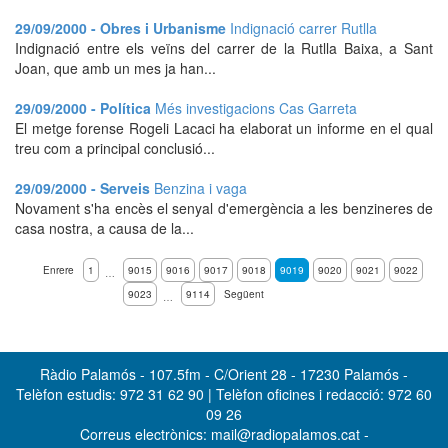
29/09/2000 - Obres i Urbanisme
Indignació carrer Rutlla
Indignació entre els veïns del carrer de la Rutlla Baixa, a Sant
Joan, que amb un mes ja han...
29/09/2000 - Política
Més investigacions Cas Garreta
El metge forense Rogeli Lacaci ha elaborat un informe en el qual
treu com a principal conclusió...
29/09/2000 - Serveis
Benzina i vaga
Novament s'ha encès el senyal d'emergència a les benzineres de
casa nostra, a causa de la...
Enrere
1
9015
9016
9017
9018
9019
9020
9021
9022
…
9023
9114
Següent
…
Ràdio Palamós - 107.5fm - C/Orient 28 - 17230 Palamós -
Telèfon estudis: 972 31 62 90 | Telèfon oficines i redacció: 972 60
09 26
Correus electrònics: mail@radiopalamos.cat -