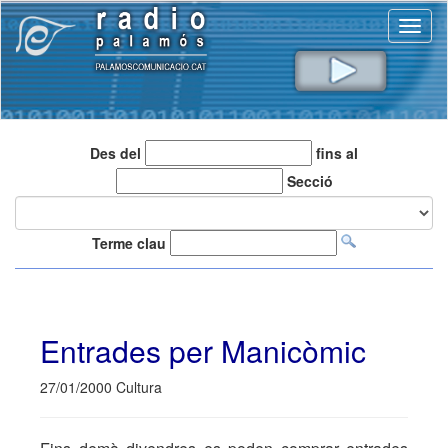
Toggl
naviga
Des del
fins al
Secció
Terme clau
Entrades per Manicòmic
27/01/2000 Cultura