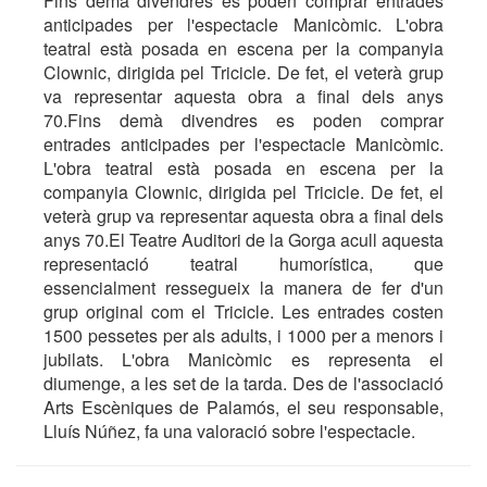
Fins demà divendres es poden comprar entrades
anticipades per l'espectacle Manicòmic. L'obra
teatral està posada en escena per la companyia
Clownic, dirigida pel Tricicle. De fet, el veterà grup
va representar aquesta obra a final dels anys
70.Fins demà divendres es poden comprar
entrades anticipades per l'espectacle Manicòmic.
L'obra teatral està posada en escena per la
companyia Clownic, dirigida pel Tricicle. De fet, el
veterà grup va representar aquesta obra a final dels
anys 70.El Teatre Auditori de la Gorga acull aquesta
representació teatral humorística, que
essencialment ressegueix la manera de fer d'un
grup original com el Tricicle. Les entrades costen
1500 pessetes per als adults, i 1000 per a menors i
jubilats. L'obra Manicòmic es representa el
diumenge, a les set de la tarda. Des de l'associació
Arts Escèniques de Palamós, el seu responsable,
Lluís Núñez, fa una valoració sobre l'espectacle.