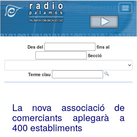
Toggl
naviga
Des del
fins al
Secció
Terme clau
La nova associació de
comerciants aplegarà a
400 establiments