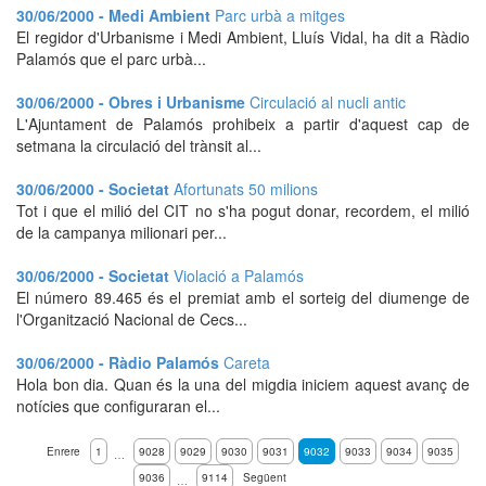
30/06/2000 - Medi Ambient
Parc urbà a mitges
El regidor d'Urbanisme i Medi Ambient, Lluís Vidal, ha dit a Ràdio
Palamós que el parc urbà...
30/06/2000 - Obres i Urbanisme
Circulació al nucli antic
L'Ajuntament de Palamós prohibeix a partir d'aquest cap de
setmana la circulació del trànsit al...
30/06/2000 - Societat
Afortunats 50 milions
Tot i que el milió del CIT no s'ha pogut donar, recordem, el milió
de la campanya milionari per...
30/06/2000 - Societat
Violació a Palamós
El número 89.465 és el premiat amb el sorteig del diumenge de
l'Organització Nacional de Cecs...
30/06/2000 - Ràdio Palamós
Careta
Hola bon dia. Quan és la una del migdia iniciem aquest avanç de
notícies que configuraran el...
Enrere
1
9028
9029
9030
9031
9032
9033
9034
9035
…
9036
9114
Següent
…