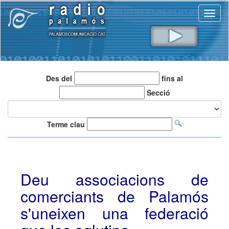
Toggl
naviga
Des del
fins al
Secció
Terme clau
Deu associacions de
comerciants de Palamós
s'uneixen una federació