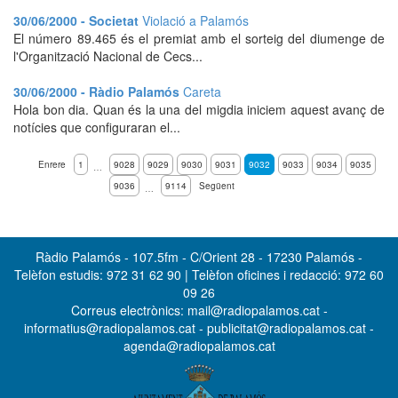
30/06/2000 - Societat
Violació a Palamós
El número 89.465 és el premiat amb el sorteig del diumenge de
l'Organització Nacional de Cecs...
30/06/2000 - Ràdio Palamós
Careta
Hola bon dia. Quan és la una del migdia iniciem aquest avanç de
notícies que configuraran el...
Enrere
1
9028
9029
9030
9031
9032
9033
9034
9035
…
9036
9114
Següent
…
Ràdio Palamós - 107.5fm - C/Orient 28 - 17230 Palamós -
Telèfon estudis: 972 31 62 90 | Telèfon oficines i redacció: 972 60
09 26
Correus electrònics: mail@radiopalamos.cat -
informatius@radiopalamos.cat - publicitat@radiopalamos.cat -
agenda@radiopalamos.cat