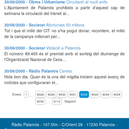
30/06/2000 - Obres i Urbanisme
Circulació al nucli antic
L'Ajuntament de Palamós prohibeix a partir d'aquest cap de
setmana la circulació del trànsit al...
30/06/2000 - Societat
Afortunats 50 milions
Tot i que el milió del CIT no s'ha pogut donar, recordem, el milió
de la campanya milionari per...
30/06/2000 - Societat
Violació a Palamós
El número 89.465 és el premiat amb el sorteig del diumenge de
l'Organització Nacional de Cecs...
30/06/2000 - Ràdio Palamós
Careta
Hola bon dia. Quan és la una del migdia iniciem aquest avanç de
notícies que configuraran el...
Enrere
1
9028
9029
9030
9031
9032
9033
9034
9035
…
9036
9114
Següent
…
Ràdio Palamós - 107.5fm - C/Orient 28 - 17230 Palamós -