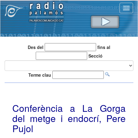
Toggl
naviga
Des del
fins al
Secció
Terme clau
Conferència a La Gorga
del metge i endocrí, Pere
Pujol