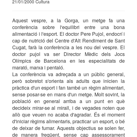
21/01/2000 Cultura
Aquest vespre, a la Gorga, un metge fa una
conferència sobre l'equilibri entre una bona
alimentació i l'esport. El doctor Pere Pujol, endocrí i
cap de nutrició del Centre d'Alt Rendiment de Sant
Cugat, farà la conferència a les nou del vespre. El
doctor pujol va ser Director Mèdic dels Jocs
Olímpics de Barcelona en les especialitats de
marató, marxa i pentaló.
La conferència va adreçada a un públic general,
però sobretot s'orienta als adults que inicien la
pràctica d'un esport i fan també un règim alimentari,
sense posar-se en mans d'un metge. Molt sovint, la
població en general arriba a un punt en què
decideix mirar-se al mirall, i de vegades noten que
allò que veuen no acaba d'agradar. És el moment
d'iniciar règims alimentaris, practicar un esport, o bé
de deixar de fumar. Aquests objectius se solen fer,
de manera freqüent, sense cap assessorament