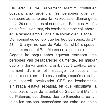
Els efectius de Salvament Marítim continuen
buscant amb urgència tres persones que van
desaparèixer amb una llanxa zòdiac el diumenge, a
uns 120 quilòmetres al sudoest de Palamós. A més
dels efectius de mar, els bombers també col.laboren
en la recerca amb avions que sobrevolen la zona.
De moment es coneix que les tres persones, de 27,
28 i 40 anys, no són de Palamós, si bé disposen
d'un amarrador al Port Marina de la població.
Segons ha pogut saber aquesta emissora, tres
persones van desaparèixer diumenge, en marxar
cap a la deriva amb una embarcació zodiac. En el
moment d'enviar el missatge de socors, la
comunicació per ràdio es va tallar, i només se sabia
que l'aparell localitzador GPS de l'embarcació
sinistrada estava espatllat, fet que dificultava la
localització. Des de la unitat de Salvament Marítim
de Palamós, coordinada des de Barcelona, es fan
totes les accions necessàries per trobar aquestes