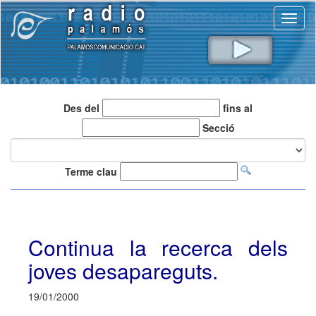
Toggl
naviga
Des del
fins al
Secció
Terme clau
Continua la recerca dels
joves desapareguts.
19/01/2000