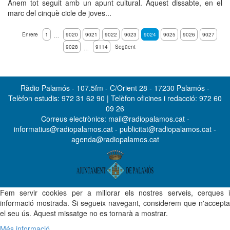
Anem tot seguit amb un apunt cultural. Aquest dissabte, en el
marc del cinquè cicle de joves...
Enrere
1
9020
9021
9022
9023
9024
9025
9026
9027
…
9028
9114
Següent
…
Ràdio Palamós - 107.5fm - C/Orient 28 - 17230 Palamós -
Telèfon estudis: 972 31 62 90 | Telèfon oficines i redacció: 972 60
09 26
Correus electrònics: mail@radiopalamos.cat -
informatius@radiopalamos.cat - publicitat@radiopalamos.cat -
agenda@radiopalamos.cat
Fem servir cookies per a millorar els nostres serveis, cerques i
informació mostrada. Si segueix navegant, considerem que n'accepta
el seu ús. Aquest missatge no es tornarà a mostrar.
Més informació...