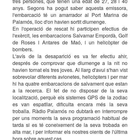
tres persones, que tenen una edat de 27, 28 i 40
anys. Segons ha pogut saber aquesta emissora,
l'embarcació té un amarrador al Port Marina de
Palamós, lloc d'on havien sortit diumenge.
En l'operació de rescat hi participen efectius de
l'exèrcit, les embarcacions Salvamar Empordà, Golf
de Roses i Antares de Maó, i un helicòpter de
bombers.
L'avís de la desaparició es va fer efectiu ahir,
després de comprovar que diumenge a la nit no
havien tornat els tres joves. Al llarg d'avui s'han vist
sobrevolar diferents avionetes, helicòpters i per mar
hi ha quatre embarcacions de salvament que estan
a la recerca. El fet de no disposar de la seva
localització, perquè els sistemes GPS de la zodiac
es van espatllar, dificulta encara més la seva
troballa. Ràdio Palamós no dubtarà en interrompre
per uns moments la seva programació habitual de
tarda si es té coneixement de la seva trobada en
alta mar, i per informar els nostres oients de l'última
hora sobre aquest cas.