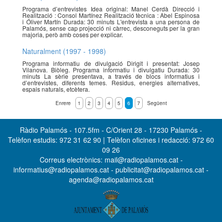
Programa d’entrevistes Idea original: Manel Cerdà Direcció i
Realització : Consol Martínez Realització tècnica : Abel Espinosa
i Óliver Martín Durada: 30 minuts L'entrevista a una persona de
Palamós, sense cap projecció ni càrrec, desconeguts per la gran
majoria, però amb coses per explicar.
Naturalment (1997 - 1998)
Programa informatiu de divulgació Dirigit i presentat: Josep
Vilanova. Biòleg. Programa informatiu i divulgatiu Durada: 30
minuts La sèrie presentava, a través de blocs informatius i
d’entrevistes, diferents temes. Residus, energies alternatives,
espais naturals, etcètera.
Enrere
1
2
3
4
5
6
7
Següent
Ràdio Palamós - 107.5fm - C/Orient 28 - 17230 Palamós -
Telèfon estudis: 972 31 62 90 | Telèfon oficines i redacció: 972 60
09 26
Correus electrònics: mail@radiopalamos.cat -
informatius@radiopalamos.cat - publicitat@radiopalamos.cat -
agenda@radiopalamos.cat