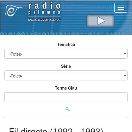
Toggl
naviga
Temàtica
Sèrie
Terme Clau
Fil directe (1992 - 1993)