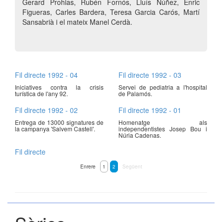
Gerard Prohias, Rubén Fornós, Lluís Núñez, Enric
Figueras, Carles Bardera, Teresa Garcia Carós, Martí
Sansabrià i el mateix Manel Cerdà.
Fil directe 1992 - 04
Fil directe 1992 - 03
Iniciatives contra la crisis
Servei de pediatria a l'hospital
turística de l'any 92.
de Palamós.
Fil directe 1992 - 02
Fil directe 1992 - 01
Entrega de 13000 signatures de
Homenatge als
la campanya 'Salvem Castell'.
independentistes Josep Bou i
Núria Cadenas.
Fil directe
Enrere
1
2
Següent