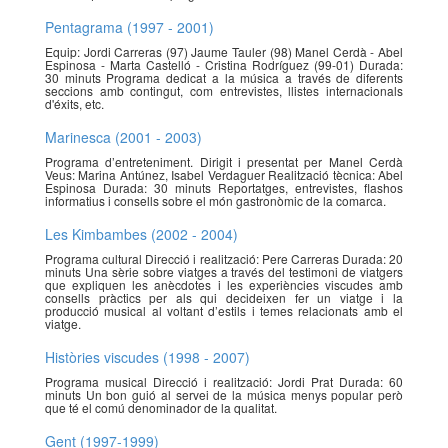
Pentagrama (1997 - 2001)
Equip: Jordi Carreras (97) Jaume Tauler (98) Manel Cerdà - Abel
Espinosa - Marta Castelló - Cristina Rodríguez (99-01) Durada:
30 minuts Programa dedicat a la música a través de diferents
seccions amb contingut, com entrevistes, llistes internacionals
d'éxits, etc.
Marinesca (2001 - 2003)
Programa d’entreteniment. Dirigit i presentat per Manel Cerdà
Veus: Marina Antúnez, Isabel Verdaguer Realització tècnica: Abel
Espinosa Durada: 30 minuts Reportatges, entrevistes, flashos
informatius i consells sobre el món gastronòmic de la comarca.
Les Kimbambes (2002 - 2004)
Programa cultural Direcció i realització: Pere Carreras Durada: 20
minuts Una sèrie sobre viatges a través del testimoni de viatgers
que expliquen les anècdotes i les experiències viscudes amb
consells pràctics per als qui decideixen fer un viatge i la
producció musical al voltant d’estils i temes relacionats amb el
viatge.
Històries viscudes (1998 - 2007)
Programa musical Direcció i realització: Jordi Prat Durada: 60
minuts Un bon guió al servei de la música menys popular però
que té el comú denominador de la qualitat.
Gent (1997-1999)