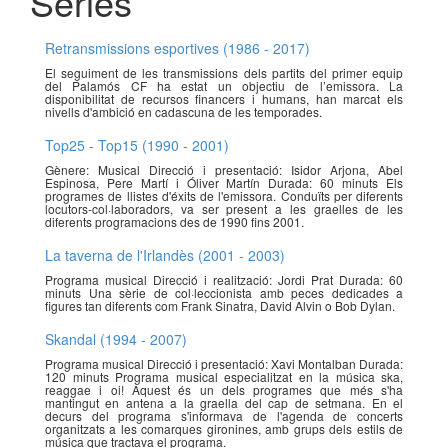
Sèries
Retransmissions esportives (1986 - 2017)
El seguiment de les transmissions dels partits del primer equip
del Palamós CF ha estat un objectiu de l’emissora. La
disponibilitat de recursos financers i humans, han marcat els
nivells d'ambició en cadascuna de les temporades.
Top25 - Top15 (1990 - 2001)
Gènere: Musical Direcció i presentació: Isidor Arjona, Abel
Espinosa, Pere Martí i Óliver Martín Durada: 60 minuts Els
programes de llistes d'éxits de l'emissora. Conduïts per diferents
locutors-col·laboradors, va ser present a les graelles de les
diferents programacions des de 1990 fins 2001.
La taverna de l'Irlandès (2001 - 2003)
Programa musical Direcció i realització: Jordi Prat Durada: 60
minuts Una sèrie de col·leccionista amb peces dedicades a
figures tan diferents com Frank Sinatra, David Alvin o Bob Dylan.
Skandal (1994 - 2007)
Programa musical Direcció i presentació: Xavi Montalban Durada:
120 minuts Programa musical especialitzat en la música ska,
reaggae i oi! Aquest és un dels programes que més s'ha
mantingut en antena a la graella del cap de setmana. En el
decurs del programa s'informava de l'agenda de concerts
organitzats a les comarques gironines, amb grups dels estils de
música que tractava el programa.