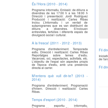
És l'Hora (2010 - 2014)
Programa informatiu. Emissió: de dilluns a
divendres de les 17:00 h a les 18:00 h
Direcció i presentació: Jordi Rodríguez
Producció i realització: Carles Ribas
Inclou L’Informatiu i un ventall de
subprogrames que es van distribuint de
dilluns a divendres. S’inclouen
entrevistes, tertúlies i diferents espais de
divulgació social i cultural.
A la fresca! (2011 - 2012 - 2013)
Programa d'entreteniment. Temporada
Fil di
estiu. Direcció i realització: Carles Ribas
Reportatges sobre temes d’estiu.
Iniciat
Vacances, oci, espectacles, activitats, etc.
de l'an
L'objectiu de l'espai són aspectes propis
de l'època d'estiu, amb una presència
Fil di
directa al carrer.
M'entens què vull dir-te? (2013 -
2014)
Programa d'entreteniment. Programació
d'hivern. Direcció i realització: Carles
Ribas.
Temps d'esport (2010 - 2014)
Programa esportiu informatiu.