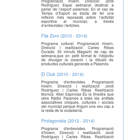
Programació hivern. Direcció: Jordi
Rodríguez Espai setmanal destinat a
parlar de l’esport palamosí. En el cas de
Temps d’Esport es tracta de fer una
reflexió més reposada sobre l’activitat
esportiva al municipi, a través
d’entrevistes i tertúlies.
Fila Zero (2010 - 2014)
Programa cultural. Programació hivern.
Direcció i realització: Carles Ribas
Durada: 30 minuts Magazín de cap de
setmana,que en petit format te l'objectiu
de divulgar la creació i la difusió de
productes culturals generats a Palamós.
El Club (2010 - 2014)
Programa d'entrevistes. Programació
hivern. Direcció i realització: Jordi
Rodríguez i Carles Ribas Realització
tècnica: Abel Espinosa És la finestra que
obre Ràdio Palamós a totes les entitats
associatives cíviques, culturals i socials
del municipi perquè tinguin una veu cap a
la resta de la ciutadania.
Protagonista (2012 - 2014)
Programa d'entrevistes. Programació
d'hivern. Direcció i realització: Jordi
Rodríguez i Carles Ribas. Realització