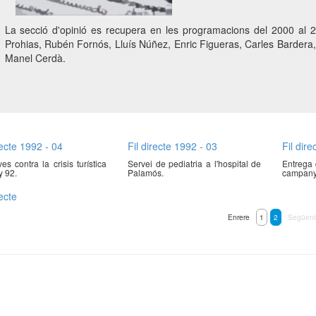
La secció d'opinió es recupera en les programacions del 2000 al 2
Prohias, Rubén Fornós, Lluís Núñez, Enric Figueras, Carles Bardera,
Manel Cerdà.
recte 1992 - 04
Fil directe 1992 - 03
Fil dir
ives contra la crisis turística
Servei de pediatria a l'hospital de
Entrega 
y 92.
Palamós.
campanya
recte
Enrere
1
2
Següent