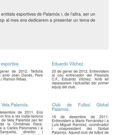
ntitats esportives de Palamós i, de l’altra, ser un
 Un cop al mes ens dedicarem a presentar un tema de
 esportiva.
Eduardo Vílchez.
ener de 2012. Tertúlia
20 de gener de 2012. Entrevistem
va amb Joan Danés, Pere
al nou entrenador del Palamós
 i Ramon Ribas.
C.F., Eduardo Vílchez. Amb ell
repassarem l'actualitat del primer
equip del club.
 Vela Palamós.
Club de Futbol Global
Palamós.
desembre de 2011. Ens
m fins a les instal·lacions
16 de desembre de 2011.
 de Vela Palamós per fer
Entrevistem a Mario Fernàndez i a
de la Christmas Race.
Luis Miguel Ramírez, coordinador
ta a Carles Palomares i a
i vicepresident del Global
arquella, director i
Palamós. Aquest club de futbol de