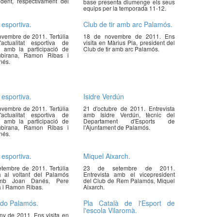
ident, respectivament del
base presenta diumenge els seus
equips per la temporada 11-12.
 esportiva.
Club de tir amb arc Palamós.
vembre de 2011. Tertúlia
18 de novembre de 2011. Ens
'actualitat esportiva de
visita en Màrius Pla, president del
 amb la participació de
Club de tir amb arc Palamós.
birana, Ramon Ribas i
nés.
 esportiva.
Isidre Verdún
vembre de 2011. Tertúlia
21 d'octubre de 2011. Entrevista
'actualitat esportiva de
amb Isidre Verdún, tècnic del
 amb la participació de
Departament d'Esports de
birana, Ramon Ribas i
l'Ajuntament de Palamós.
nés.
 esportiva.
Miquel Aixarch.
tembre de 2011. Tertúlia
23 de setembre de 2011.
a al voltant del Palamós
Entrevista amb el vicepresident
amb Joan Danés, Pere
del Club de Rem Palamós, Miquel
 i Ramon Ribas.
Aixarch.
udo Palamós.
Pla Català de l'Esport de
l'escola Vilaromà.
ny de 2011. Ens visita en