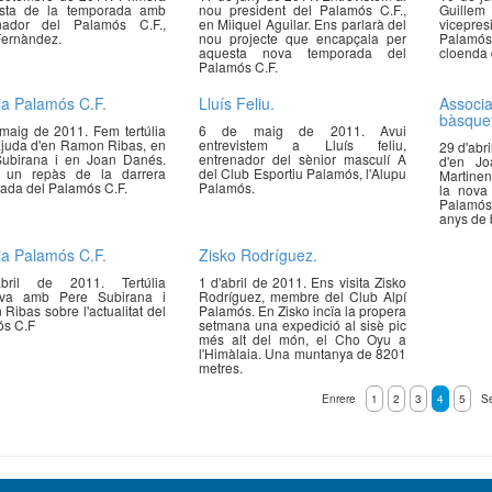
ista de la temporada amb
nou president del Palamós C.F.,
Guille
enador del Palamós C.F.,
en Miiquel Aguilar. Ens parlarà del
vicepr
Fernàndez.
nou projecte que encapçala per
Palamós
aquesta nova temporada del
cloenda 
Palamós C.F.
lia Palamós C.F.
Lluís Feliu.
Assoc
bàsque
maig de 2011. Fem tertúlia
6 de maig de 2011. Avui
ajuda d'en Ramon Ribas, en
entrevistem a Lluís feliu,
29 d'abr
ubirana i en Joan Danés.
entrenador del sènior masculí A
d'en Jo
 un repàs de la darrera
del Club Esportiu Palamós, l'Alupu
Martine
ada del Palamós C.F.
Palamós.
la nova 
Palamós
anys de 
lia Palamós C.F.
Zisko Rodríguez.
bril de 2011. Tertúlia
1 d'abril de 2011. Ens visita Zisko
tiva amb Pere Subirana i
Rodríguez, membre del Club Alpí
Ribas sobre l'actualitat del
Palamós. En Zisko incïa la propera
s C.F
setmana una expedició al sisè pic
més alt del món, el Cho Oyu a
l'Himàlaia. Una muntanya de 8201
metres.
Enrere
1
2
3
4
5
S