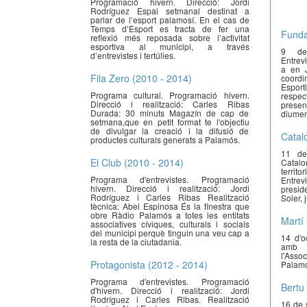
Programació hivern. Direcció: Jordi
Rodríguez Espai setmanal destinat a
parlar de l’esport palamosí. En el cas de
Temps d’Esport es tracta de fer una
Funda
reflexió més reposada sobre l’activitat
esportiva al municipi, a través
9 de
d’entrevistes i tertúlies.
Entrev
a en J
Fila Zero (2010 - 2014)
coord
Esp
Programa cultural. Programació hivern.
respe
Direcció i realització: Carles Ribas
presen
Durada: 30 minuts Magazín de cap de
diume
setmana,que en petit format te l'objectiu
de divulgar la creació i la difusió de
Catalo
productes culturals generats a Palamós.
11 de
El Club (2010 - 2014)
Catalo
territ
Programa d'entrevistes. Programació
Entre
hivern. Direcció i realització: Jordi
preside
Rodríguez i Carles Ribas Realització
Soler, 
tècnica: Abel Espinosa És la finestra que
obre Ràdio Palamós a totes les entitats
Martí
associatives cíviques, culturals i socials
del municipi perquè tinguin una veu cap a
14 d'o
la resta de la ciutadania.
amb 
l'Asso
Protagonista (2012 - 2014)
Palamó
Programa d'entrevistes. Programació
Bertu
d'hivern. Direcció i realització: Jordi
Rodríguez i Carles Ribas. Realització
16 de 