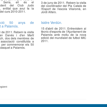
m Serra, ell és el
3 de juny de 2011. Rebem la visita
esident del Club Judo
del coordinador del Pla Català de
, entitat que avui fa la
l'Esport de l'escola Vilaromà, en
del curs 2010-2011.
Jordi Alfaro.
iació 50 anys de
Isidre Verdún.
t a Palamós.
15 d'abril de 2011. Entrevistem al
tècnic d'esports de l'Ajuntament de
il de 2011. Rebem la visita
Palamós amb motiu de la nova
an Danés i d'en Martí
edició del mundialet de futbol MIC
nch, dos dels membres de
2011.
associació constituïda a
 per commemorar els 50
bàsquet a Palamós.
egüent