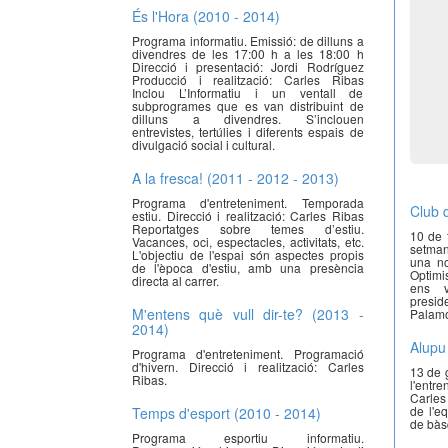
És l'Hora (2010 - 2014)
Programa informatiu. Emissió: de dilluns a
divendres de les 17:00 h a les 18:00 h
Direcció i presentació: Jordi Rodríguez
Producció i realització: Carles Ribas
Inclou L’Informatiu i un ventall de
subprogrames que es van distribuint de
dilluns a divendres. S’inclouen
entrevistes, tertúlies i diferents espais de
divulgació social i cultural.
A la fresca! (2011 - 2012 - 2013)
Programa d'entreteniment. Temporada
Club 
estiu. Direcció i realització: Carles Ribas
Reportatges sobre temes d’estiu.
10 de 
Vacances, oci, espectacles, activitats, etc.
setmana
L'objectiu de l'espai són aspectes propis
una no
de l'època d'estiu, amb una presència
Optimi
directa al carrer.
ens v
presi
M'entens què vull dir-te? (2013 -
Palamó
2014)
Alupu
Programa d'entreteniment. Programació
d'hivern. Direcció i realització: Carles
13 de 
Ribas.
l'entr
Carles
de l'e
Temps d'esport (2010 - 2014)
de bàs
Programa esportiu informatiu.