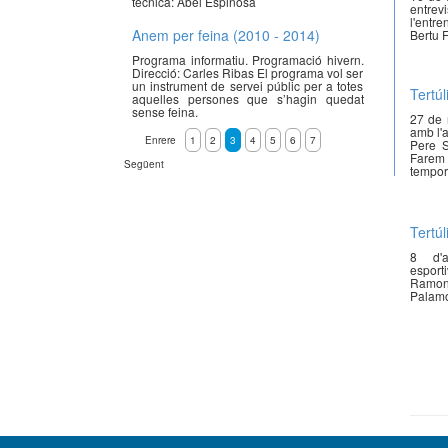
tècnica: Abel Espinosa
entrev
l'entr
Anem per feina (2010 - 2014)
Bertu 
Programa informatiu. Programació hivern.
Direcció: Carles Ribas El programa vol ser
un instrument de servei públic per a totes
Tertú
aquelles persones que s’hagin quedat
sense feina.
27 de 
amb l'
Enrere
1
2
3
4
5
6
7
Pere S
Farem
Següent
tempor
Tertú
8 d'a
espor
Ramon 
Palamó