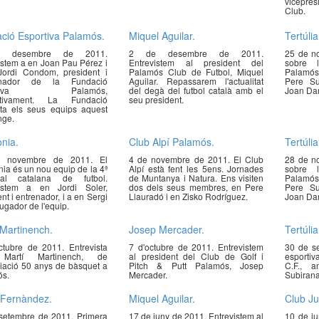
vicepres
Club.
ció Esportiva Palamós.
Miquel Aguilar.
Tertúlia
 desembre de 2011.
2 de desembre de 2011.
25 de no
istem a en Joan Pau Pérez i
Entrevistem al president del
sobre l
ordi Condom, president i
Palamós Club de Futbol, Miquel
Palamós
inador de la Fundació
Aguilar. Repassarem l'actualitat
Pere Su
ortiva Palamós,
del degà del futbol català amb el
Joan Da
ctivament. La Fundació
seu president.
ta els seus equips aquest
nge.
nia.
Club Alpí Palamós.
Tertúlia
 novembre de 2011. El
4 de novembre de 2011. El Club
28 de no
nia és un nou equip de la 4ª
Alpí està fent les 5ens. Jornades
sobre l
orial catalana de futbol.
de Muntanya i Natura. Ens visiten
Palamós
vistem a en Jordi Soler,
dos dels seus membres, en Pere
Pere Su
nt i entrenador, i a en Sergi
Llauradó i en Zisko Rodríguez.
Joan Da
jugador de l'equip.
 Martinench.
Josep Mercader.
Tertúlia
ctubre de 2011. Entrevista
7 d'octubre de 2011. Entrevistem
30 de se
Martí Martinench, de
al president del Club de Golf i
esportiv
ciació 50 anys de bàsquet a
Pitch & Putt Palamós, Josep
C.F., 
s.
Mercader.
Subirana
 Fernàndez.
Miquel Aguilar.
Club J
setembre de 2011. Primera
17 de juny de 2011. Entrevistem al
10 de ju