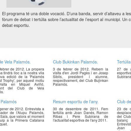
El programa té una doble vocació. D’una banda, servir d’altaveu a les e
fòrum de debat i tertúlia sobre l’actualitat de l’esport al municipi.
debat esportiu.
de Vela Palamós.
Club Bukinkan Palamós.
Tertúlia
febrer de 2012. La propera
3 de febrer de 2012. Rebem la
27 de g
 tindrà lloc a la nostra vila
visita d'en Jordi Pagès i en Josep
esporti
va edició de la 'Palamós
Sibils, president i alumne,
Subirana
st Trophy', per aquest motiu
respectivament, del Club Bujinkan
isita en Miquel Aviñó,
Palamós.
dent del Club de Vela
s.
 Palamós
Resum esportiu de l'any.
Club de
gener de 2012. Entrevista a
30 de desembre de 2011. Fem
23 de 
enador de l'Alupu Palamós,
tertúlia amb Joan Danés, Ramon
desplace
 Sala, que valora el moment
Ribas i Pere Subirana de
del Club
quip a la Primera Catalana
l'actualitat esportiva de l'any 2011.
balanç 
quet.
Entrevis
Joan S