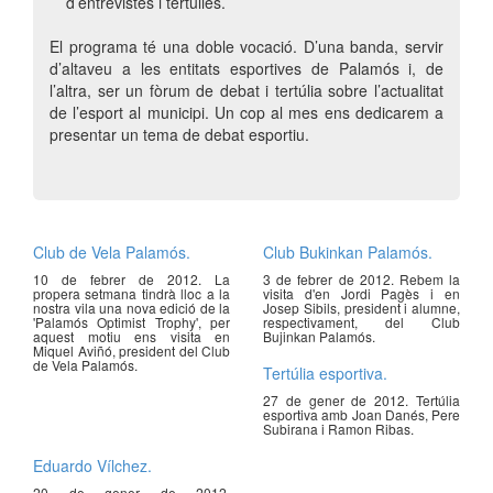
d’entrevistes i tertúlies.
El programa té una doble vocació. D’una banda, servir
d’altaveu a les entitats esportives de Palamós i, de
l’altra, ser un fòrum de debat i tertúlia sobre l’actualitat
de l’esport al municipi. Un cop al mes ens dedicarem a
presentar un tema de debat esportiu.
Club de Vela Palamós.
Club Bukinkan Palamós.
10 de febrer de 2012. La
3 de febrer de 2012. Rebem la
propera setmana tindrà lloc a la
visita d'en Jordi Pagès i en
nostra vila una nova edició de la
Josep Sibils, president i alumne,
'Palamós Optimist Trophy', per
respectivament, del Club
aquest motiu ens visita en
Bujinkan Palamós.
Miquel Aviñó, president del Club
de Vela Palamós.
Tertúlia esportiva.
27 de gener de 2012. Tertúlia
esportiva amb Joan Danés, Pere
Subirana i Ramon Ribas.
Eduardo Vílchez.
20 de gener de 2012.