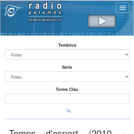
Toggl
naviga
Temàtica
Sèrie
Terme Clau
Temps d'esport (2010 -