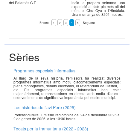
del Palamós C.F
incïa la propera setmana una
expedició al sisè pic més alt del
món, el Cho Oyu a l'Himàlaia.
Una muntanya de 8201 metres.
Enrere
1
2
3
4
5
Següent
Sèries
Programes especials informatius
Al llarg de la seva història, l'emissora ha realitzat diversos
programes informatius amb motiu d'aconteixements especials:
plens monogràfics, debats electorals, el referéndum de Castell,...
etc. Els programes especials informatius han estat
majoritàriament, retransmissions en directe amb motiu d'actes i
esdeveniments de significativa importància pel nostre municipi.
Les històries de l'avi Pere (2025)
Pòdcast cultural. Emissió radiofònica del 24 de desembre 2025 al
2 de gener de 2026, a les 13:30 hores.
Tocats per la tramuntana (2022 - 2023)