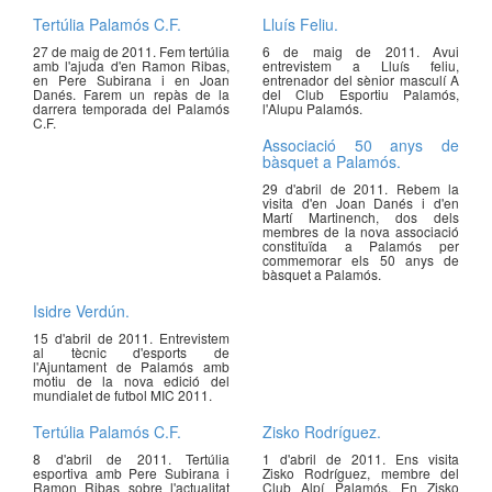
Tertúlia Palamós C.F.
Lluís Feliu.
27 de maig de 2011. Fem tertúlia
6 de maig de 2011. Avui
amb l'ajuda d'en Ramon Ribas,
entrevistem a Lluís feliu,
en Pere Subirana i en Joan
entrenador del sènior masculí A
Danés. Farem un repàs de la
del Club Esportiu Palamós,
darrera temporada del Palamós
l'Alupu Palamós.
C.F.
Associació 50 anys de
bàsquet a Palamós.
29 d'abril de 2011. Rebem la
visita d'en Joan Danés i d'en
Martí Martinench, dos dels
membres de la nova associació
constituïda a Palamós per
commemorar els 50 anys de
bàsquet a Palamós.
Isidre Verdún.
15 d'abril de 2011. Entrevistem
al tècnic d'esports de
l'Ajuntament de Palamós amb
motiu de la nova edició del
mundialet de futbol MIC 2011.
Tertúlia Palamós C.F.
Zisko Rodríguez.
8 d'abril de 2011. Tertúlia
1 d'abril de 2011. Ens visita
esportiva amb Pere Subirana i
Zisko Rodríguez, membre del
Ramon Ribas sobre l'actualitat
Club Alpí Palamós. En Zisko