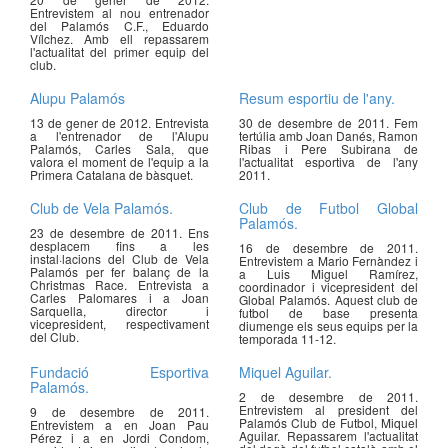
Entrevistem al nou entrenador
del Palamós C.F., Eduardo
Vílchez. Amb ell repassarem
l'actualitat del primer equip del
club.
Alupu Palamós
Resum esportiu de l'any.
13 de gener de 2012. Entrevista
30 de desembre de 2011. Fem
a l'entrenador de l'Alupu
tertúlia amb Joan Danés, Ramon
Palamós, Carles Sala, que
Ribas i Pere Subirana de
valora el moment de l'equip a la
l'actualitat esportiva de l'any
Primera Catalana de bàsquet.
2011.
Club de Vela Palamós.
Club de Futbol Global
Palamós.
23 de desembre de 2011. Ens
desplacem fins a les
16 de desembre de 2011.
instal·lacions del Club de Vela
Entrevistem a Mario Fernàndez i
Palamós per fer balanç de la
a Luis Miguel Ramírez,
Christmas Race. Entrevista a
coordinador i vicepresident del
Carles Palomares i a Joan
Global Palamós. Aquest club de
Sarquella, director i
futbol de base presenta
vicepresident, respectivament
diumenge els seus equips per la
del Club.
temporada 11-12.
Fundació Esportiva
Miquel Aguilar.
Palamós.
2 de desembre de 2011.
Entrevistem al president del
9 de desembre de 2011.
Palamós Club de Futbol, Miquel
Entrevistem a en Joan Pau
Aguilar. Repassarem l'actualitat
Pérez i a en Jordi Condom,