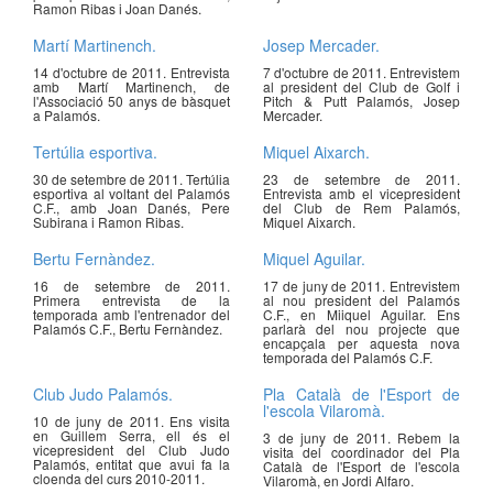
Ramon Ribas i Joan Danés.
Martí Martinench.
Josep Mercader.
14 d'octubre de 2011. Entrevista
7 d'octubre de 2011. Entrevistem
amb Martí Martinench, de
al president del Club de Golf i
l'Associació 50 anys de bàsquet
Pitch & Putt Palamós, Josep
a Palamós.
Mercader.
Tertúlia esportiva.
Miquel Aixarch.
30 de setembre de 2011. Tertúlia
23 de setembre de 2011.
esportiva al voltant del Palamós
Entrevista amb el vicepresident
C.F., amb Joan Danés, Pere
del Club de Rem Palamós,
Subirana i Ramon Ribas.
Miquel Aixarch.
Bertu Fernàndez.
Miquel Aguilar.
16 de setembre de 2011.
17 de juny de 2011. Entrevistem
Primera entrevista de la
al nou president del Palamós
temporada amb l'entrenador del
C.F., en Miiquel Aguilar. Ens
Palamós C.F., Bertu Fernàndez.
parlarà del nou projecte que
encapçala per aquesta nova
temporada del Palamós C.F.
Club Judo Palamós.
Pla Català de l'Esport de
l'escola Vilaromà.
10 de juny de 2011. Ens visita
en Guillem Serra, ell és el
3 de juny de 2011. Rebem la
vicepresident del Club Judo
visita del coordinador del Pla
Palamós, entitat que avui fa la
Català de l'Esport de l'escola
cloenda del curs 2010-2011.
Vilaromà, en Jordi Alfaro.