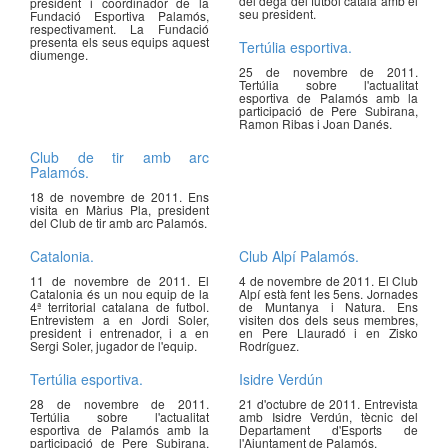
del degà del futbol català amb el
president i coordinador de la
seu president.
Fundació Esportiva Palamós,
respectivament. La Fundació
presenta els seus equips aquest
Tertúlia esportiva.
diumenge.
25 de novembre de 2011.
Tertúlia sobre l'actualitat
esportiva de Palamós amb la
participació de Pere Subirana,
Ramon Ribas i Joan Danés.
Club de tir amb arc
Palamós.
18 de novembre de 2011. Ens
visita en Màrius Pla, president
del Club de tir amb arc Palamós.
Catalonia.
Club Alpí Palamós.
11 de novembre de 2011. El
4 de novembre de 2011. El Club
Catalonia és un nou equip de la
Alpí està fent les 5ens. Jornades
4ª territorial catalana de futbol.
de Muntanya i Natura. Ens
Entrevistem a en Jordi Soler,
visiten dos dels seus membres,
president i entrenador, i a en
en Pere Llauradó i en Zisko
Sergi Soler, jugador de l'equip.
Rodríguez.
Tertúlia esportiva.
Isidre Verdún
28 de novembre de 2011.
21 d'octubre de 2011. Entrevista
Tertúlia sobre l'actualitat
amb Isidre Verdún, tècnic del
esportiva de Palamós amb la
Departament d'Esports de
participació de Pere Subirana,
l'Ajuntament de Palamós.