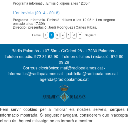
Programa informatiu. Emissió: dijous a les 12:05 h
L'entrevista (2014 - 2018)
Programa informatiu. Emissió: dilluns a les 12:05 h i en segona
emissió a les 17.30h
Direcció i presentació: Jordi Rodríguez i Carles Ribas.
Enrere
1
2
3
4
5
6
7
Següent
Ràdio Palamós - 107.5fm - C/Orient 28 - 17230 Palamós -
Telèfon estudis: 972 31 62 90 | Telèfon oficines i redacció: 972 60
09 26
Correus electrònics: mail@radiopalamos.cat -
informatius@radiopalamos.cat - publicitat@radiopalamos.cat -
agenda@radiopalamos.cat
Fem servir cookies per a millorar els nostres serveis, cerques i
informació mostrada. Si segueix navegant, considerem que n'accepta
el seu ús. Aquest missatge no es tornarà a mostrar.