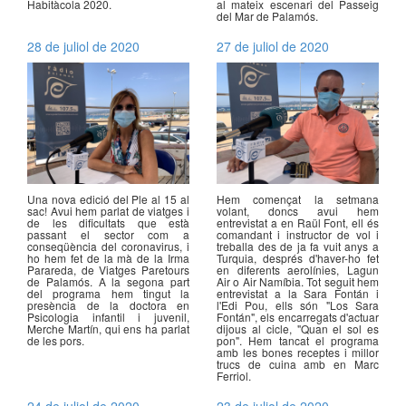
Habitàcola 2020.
al mateix escenari del Passeig
del Mar de Palamós.
28 de juliol de 2020
27 de juliol de 2020
Una nova edició del Ple al 15 al
Hem començat la setmana
sac! Avui hem parlat de viatges i
volant, doncs avui hem
de les dificultats que està
entrevistat a en Raül Font, ell és
passant el sector com a
comandant i instructor de vol i
conseqüència del coronavirus, i
treballa des de ja fa vuit anys a
ho hem fet de la mà de la Irma
Turquia, després d'haver-ho fet
Parareda, de Viatges Paretours
en diferents aerolínies, Lagun
de Palamós. A la segona part
Air o Air Namíbia. Tot seguit hem
del programa hem tingut la
entrevistat a la Sara Fontán i
presència de la doctora en
l'Edi Pou, ells són "Los Sara
Psicologia infantil i juvenil,
Fontán", els encarregats d'actuar
Merche Martín, qui ens ha parlat
dijous al cicle, "Quan el sol es
de les pors.
pon". Hem tancat el programa
amb les bones receptes i millor
trucs de cuina amb en Marc
Ferriol.
24 de juliol de 2020
23 de juliol de 2020