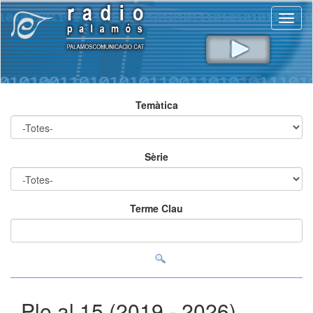
Toggl
naviga
Temàtica
Sèrie
Terme Clau
Ple al 15 (2019 - 2026)