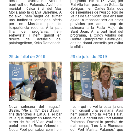
des de la taverna Eat Alia del
programa "Ple al 15". Avui, per
barri vell de Palamós. Avui hem
Eat Alia han passat en Sebastià
maridat música i vi del Mas
Bohigas i en Carles Sala, dos
Molla amb la dj Eva Barretine. A
dels membres de l'Associació de
tot això, hem hagut de sumar
Veïns de Sant Joan, que ens han
uns fantàstics formatges oferts
ajudat a repassar tots els actes
per en Massimo per fer
previstos per aquest cap de
l'experiència rodona. A la part
setmana a la Festa Major de
final del programa, hem
Sant Joan. A la part final del
entrevistat i hem gaudit en
programa, la Cindy Vilahur del
directe de l'actuació del
Centre Quiropràctic Palafrugell,
palafrugellenc, Keko Domènech.
ens ha donat consells per evitar
la ciàtica.
29 de juliol de 2019
26 de juliol de 2019
Nova setmana del magazín
I com qui no vol la cosa ja ens
d'estiu, "Ple al 15". Des d'avui i
hem cruspit una setmana! Avui
fins divendres a Eat Alia, el bar
hem parlat amb la Mercè Palat,
italià que dirigeix en Massimo al
ella és la gerent del Port Marina
carrer de Mauri Vilar. Avui hem
Palamós. Davant la previsió de
parlat amb la Rosa Ortensi de
mal temps, "Les Nits Blanques
Neda Pool per saber com hem
del Port Marina Palamós" que