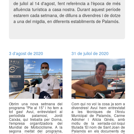
de juliol al 14 d'agost, fent referència a l'època de més
afluència turística a casa nostra. Durant aquest període
estarem cada setmana, de dilluns a divendres i de dotze
a una del migdia, en diferents establiments de Palamós.
3 d'agost de 2020
31 de juliol de 2020
Obrim una nova setmana del
Com qui no vol la cosa ja som a
programa "Ple al 15" i ho fem a
divendres! Avui hem entrevistat
tot gas! Avui, entrevistant al
a les tècniques de l'Arxiu
periodista palamosí, Jordi
Municipal de Palamós, Carme
Caixàs, qui treballa per Dorna,
Adroher i Alícia Ginés, amb
l'empresa organitzadora del
motiu de la xerrada-col·loqui
Mundial de Motociclisme. A la
titulada 'El nom de Sant Joan de
segona meitat del programa,
Palamós en els documents de