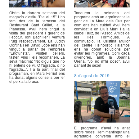
Obrim la darrera setmana del
Tanquem la setmana del
magazín d'estiu "Ple al 15" i ho
programa amb un agraïment a la
fem des de la terrassa del
gent de La Mare dels Ous per
Restaurant Sant Grillat, a la
com ens han cuidat! Avui hem
Planassa. Avui hem tingut la
convidat a en Lluís Martí i a la
visita del president i gerent de
Isabel Ruiz, de l'Assoc, Amics de
Fecotur, Toni Bachiller i Ventura
les Illes Formigues. A
Puig respectivament. La Judith
continuació, la Cristina Mullor
Cortina i en David Jobé ens han
del centre Fisiholístic Palamós
vingut a parlar de l'empresa
ens ha donat solucions per
"Enoturista". Visiten cellers,
evitar les migranyes. Com cada
tasten vins i els recomanen. La
divendres, amb la Joanna
seva màxima: "No diguis que no
Ureña, "Jo no m'hi poso", avui
hi entens de vi. O t'agrada, o no
parlant de sexe!
t'agrada...". I a la part final del
programan, en Marc Ferriol ens
8 d'agost de 2019
ha donat alguns consells per fer
el peix a la brasa.
El programa d'avui ha anat
sobre rodes! Hem mantingut una
agradable conversa amb el