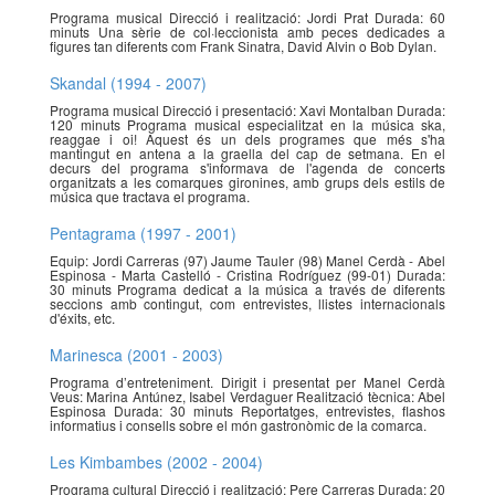
Programa musical Direcció i realització: Jordi Prat Durada: 60
minuts Una sèrie de col·leccionista amb peces dedicades a
figures tan diferents com Frank Sinatra, David Alvin o Bob Dylan.
Skandal (1994 - 2007)
Programa musical Direcció i presentació: Xavi Montalban Durada:
120 minuts Programa musical especialitzat en la música ska,
reaggae i oi! Aquest és un dels programes que més s'ha
mantingut en antena a la graella del cap de setmana. En el
decurs del programa s'informava de l'agenda de concerts
organitzats a les comarques gironines, amb grups dels estils de
música que tractava el programa.
Pentagrama (1997 - 2001)
Equip: Jordi Carreras (97) Jaume Tauler (98) Manel Cerdà - Abel
Espinosa - Marta Castelló - Cristina Rodríguez (99-01) Durada:
30 minuts Programa dedicat a la música a través de diferents
seccions amb contingut, com entrevistes, llistes internacionals
d'éxits, etc.
Marinesca (2001 - 2003)
Programa d’entreteniment. Dirigit i presentat per Manel Cerdà
Veus: Marina Antúnez, Isabel Verdaguer Realització tècnica: Abel
Espinosa Durada: 30 minuts Reportatges, entrevistes, flashos
informatius i consells sobre el món gastronòmic de la comarca.
Les Kimbambes (2002 - 2004)
Programa cultural Direcció i realització: Pere Carreras Durada: 20