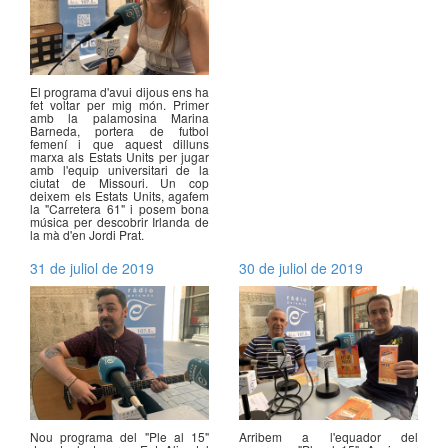
El programa d'avui dijous ens ha
fet voltar per mig món. Primer
amb la palamosina Marina
Barneda, portera de futbol
femení i que aquest dilluns
marxa als Estats Units per jugar
amb l'equip universitari de la
ciutat de Missouri. Un cop
deixem els Estats Units, agafem
la "Carretera 61" i posem bona
música per descobrir Irlanda de
la mà d'en Jordi Prat.
31 de juliol de 2019
30 de juliol de 2019
Nou programa del "Ple al 15"
Arribem a l'equador del