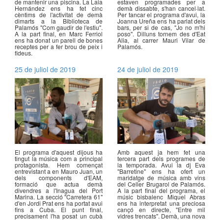
de mantenir una piscina. La Laia
estaven programades per a
Hernández ens ha fet cinc
demà dissabte, s'han cancel·lat.
cèntims de l'activitat de demà
Per tancar el programa d'avui, la
dimarts a la Biblioteca de
Joanna Ureña ens ha parlat dels
Palamós "Com gaudir de l'estiu".
bars, per si de cas, "Jo no m'hi
A la part final, en Marc Ferriol
poso". Dilluns tornem des d'Eat
ens ha donat un parell de bones
Alia, al carrer Mauri Vilar de
receptes per a fer brou de peix i
Palamós.
fideus.
25 de juliol de 2019
24 de juliol de 2019
El programa d'aquest dijous ha
Amb aquest ja hem fet una
tingut la música com a principal
tercera part dels programes de
protagonista. Hem començat
la temporada. Avui la dj Eva
entrevistant a en Mauro Juan, un
"Barretine" ens ha ofert un
dels components d'EAM,
maridatge de música amb vins
formació que actua demà
del Celler Brugarol de Palamós.
divendres a l'Inagua del Port
A la part final del programa, el
Marina. La secció "Carretera 61"
músic bisbalenc Miquel Abras
d'en Jordi Prat ens ha portat avui
ens ha interpretat una preciosa
fins a Cuba. El punt final,
cançó en directe, "Entre mil
precisament l'ha posat un cubà
vidres trencats". Demà, una nova