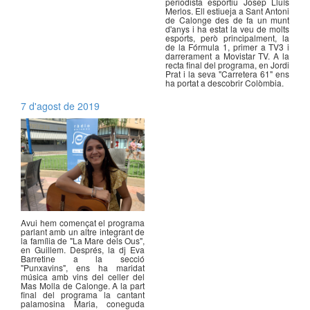
periodista esportiu Josep Lluís
Merlos. Ell estiueja a Sant Antoni
de Calonge des de fa un munt
d'anys i ha estat la veu de molts
esports, però principalment, la
de la Fórmula 1, primer a TV3 i
darrerament a Movistar TV. A la
recta final del programa, en Jordi
Prat i la seva "Carretera 61" ens
ha portat a descobrir Colòmbia.
7 d'agost de 2019
Avui hem començat el programa
parlant amb un altre integrant de
la família de "La Mare dels Ous",
en Guillem. Després, la dj Eva
Barretine a la secció
"Punxavins", ens ha maridat
música amb vins del celler del
Mas Molla de Calonge. A la part
final del programa la cantant
palamosina Maria, coneguda