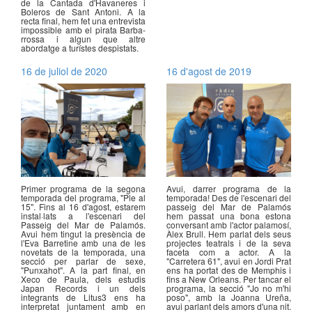
de la Cantada d'Havaneres i
Boleros de Sant Antoni. A la
recta final, hem fet una entrevista
impossible amb el pirata Barba-
rrossa i algun que altre
abordatge a turístes despistats.
16 de juliol de 2020
16 d'agost de 2019
Primer programa de la segona
Avui, darrer programa de la
temporada del programa, "Ple al
temporada! Des de l'escenari del
15". Fins al 16 d'agost, estarem
passeig del Mar de Palamós
instal·lats a l'escenari del
hem passat una bona estona
Passeig del Mar de Palamós.
conversant amb l'actor palamosí,
Avui hem tingut la presència de
Àlex Brull. Hem parlat dels seus
l'Eva Barretine amb una de les
projectes teatrals i de la seva
novetats de la temporada, una
faceta com a actor. A la
secció per parlar de sexe,
"Carretera 61", avui en Jordi Prat
"Punxahot". A la part final, en
ens ha portat des de Memphis i
Xeco de Paula, dels estudis
fins a New Orleans. Per tancar el
Japan Records i un dels
programa, la secció "Jo no m'hi
integrants de Litus3 ens ha
poso", amb la Joanna Ureña,
interpretat juntament amb en
avui parlant dels amors d'una nit.