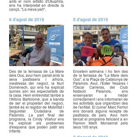
amb el nom artístic d'Ukuphila,
ens ha interpretat en directe la
cançó, "La meva pell".
6 d'agost de 2019
5 d'agost de 2019
Des de la terrassa de La Mare
Encetem setmana i ho fem des
dels Ous, avui hem parlat amb la
de la terrassa de "La Mare dels
seva pastissera i alhora,
Ous", a la Plaça de Catalunya de
mestressa del negoci, la Nuri
Palamós. Avui, l'Ester Yesares i
Domènech, qui ens ha explicat
l'Òscar Carreras, del Club
quines són les especialitats de
Natació Palamós, ens
la casa. Hem entrevistat també a
ensenyaran a nedar
l'Alfons Bartolomé, que a banda
correctament i ens informaran de
de ser el propietari del negoci,
les activitats que organitzen des
també és el regidor de Mobilitat i
de l'entitat. El cuiner Marc Ferriol
Seguretat Ciutadana de
ens donarà alguna recepta de
Palamós. La part final del
pastissos de peix. Avui hem
programa, la Cindy Vilahur ens
tancat el programa feliciant a en
ha explicat els problemes
Ramon Martí Monserrat pels
d'esquena que poden patir els
seus 100 anys.
infants.
2 d'agost de 2019