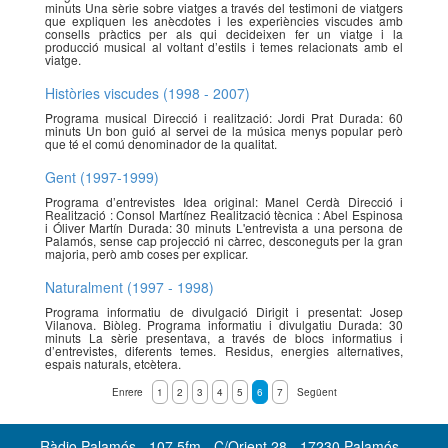
minuts Una sèrie sobre viatges a través del testimoni de viatgers
que expliquen les anècdotes i les experiències viscudes amb
consells pràctics per als qui decideixen fer un viatge i la
producció musical al voltant d’estils i temes relacionats amb el
viatge.
Històries viscudes (1998 - 2007)
Programa musical Direcció i realització: Jordi Prat Durada: 60
minuts Un bon guió al servei de la música menys popular però
que té el comú denominador de la qualitat.
Gent (1997-1999)
Programa d’entrevistes Idea original: Manel Cerdà Direcció i
Realització : Consol Martínez Realització tècnica : Abel Espinosa
i Óliver Martín Durada: 30 minuts L'entrevista a una persona de
Palamós, sense cap projecció ni càrrec, desconeguts per la gran
majoria, però amb coses per explicar.
Naturalment (1997 - 1998)
Programa informatiu de divulgació Dirigit i presentat: Josep
Vilanova. Biòleg. Programa informatiu i divulgatiu Durada: 30
minuts La sèrie presentava, a través de blocs informatius i
d’entrevistes, diferents temes. Residus, energies alternatives,
espais naturals, etcètera.
Enrere
1
2
3
4
5
6
7
Següent
Ràdio Palamós - 107.5fm - C/Orient 28 - 17230 Palamós -