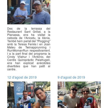
Des de la terrassa del
Restaurant Sant Grillat, a la
Planassa, ens ha visitat la
neboda de l'Anicetu, la Xènia.
També hem parlat del "Plogging"
amb la Teresa Ferrés i en Joan
Mateu de Twinapprunning i
RunWomanRun respestivament.
I a la part final del programa la
Cindy Vilahur i l'Antonio, del
Centre Quiropràctic Palafrugell,
ens han explicat anècdotes
divertides que han patit al
centre.
12 d'agost de 2019
9 d'agost de 2019