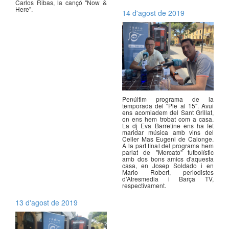
Carlos Ribas, la cançó "Now &
Here".
14 d'agost de 2019
Penúltim programa de la
temporada del "Ple al 15". Avui
ens acomiadem del Sant Grillat,
on ens hem trobat com a casa.
La dj Eva Barretine ens ha fet
maridar música amb vins del
Celler Mas Eugeni de Calonge.
A la part final del programa hem
parlat de "Mercato" futbolístic
amb dos bons amics d'aquesta
casa, en Josep Soldado i en
Mario Robert, periodistes
d'Atresmedia i Barça TV,
respectivament.
13 d'agost de 2019