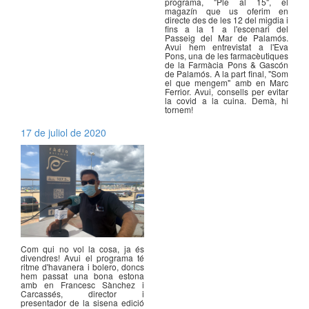
programa, "Ple al 15", el
magazín que us oferim en
directe des de les 12 del migdia i
fins a la 1 a l'escenari del
Passeig del Mar de Palamós.
Avui hem entrevistat a l'Eva
Pons, una de les farmacèutiques
de la Farmàcia Pons & Gascón
de Palamós. A la part final, "Som
el que mengem" amb en Marc
Ferrior. Avui, consells per evitar
la covid a la cuina. Demà, hi
tornem!
17 de juliol de 2020
Com qui no vol la cosa, ja és
divendres! Avui el programa té
ritme d'havanera i bolero, doncs
hem passat una bona estona
amb en Francesc Sànchez i
Carcassés, director i
presentador de la sisena edició