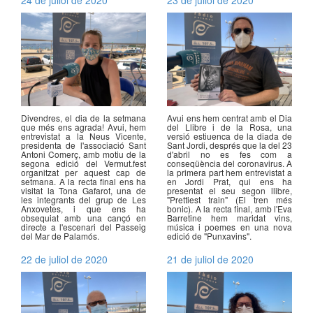
Divendres, el dia de la setmana
Avui ens hem centrat amb el Dia
que més ens agrada! Avui, hem
del Llibre i de la Rosa, una
entrevistat a la Neus Vicente,
versió estiuenca de la diada de
presidenta de l'associació Sant
Sant Jordi, després que la del 23
Antoni Comerç, amb motiu de la
d'abril no es fes com a
segona edició del Vermut.fest
conseqüència del coronavirus. A
organitzat per aquest cap de
la primera part hem entrevistat a
setmana. A la recta final ens ha
en Jordi Prat, qui ens ha
visitat la Tona Gafarot, una de
presentat el seu segon llibre,
les integrants del grup de Les
"Prettiest train" (El tren més
Anxovetes, i que ens ha
bonic). A la recta final, amb l'Eva
obsequiat amb una cançó en
Barretine hem maridat vins,
directe a l'escenari del Passeig
música i poemes en una nova
del Mar de Palamós.
edició de "Punxavins".
22 de juliol de 2020
21 de juliol de 2020