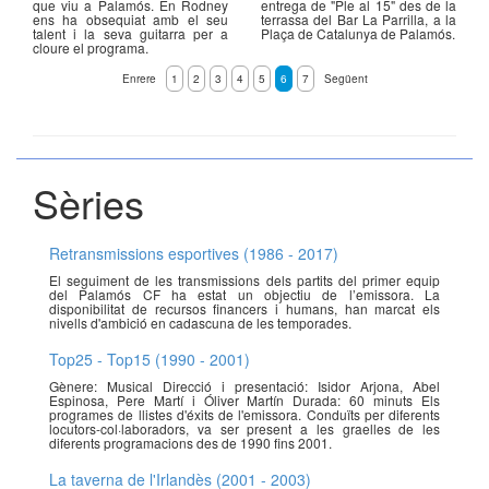
que viu a Palamós. En Rodney
entrega de "Ple al 15" des de la
ens ha obsequiat amb el seu
terrassa del Bar La Parrilla, a la
talent i la seva guitarra per a
Plaça de Catalunya de Palamós.
cloure el programa.
Enrere
1
2
3
4
5
6
7
Següent
Sèries
Retransmissions esportives (1986 - 2017)
El seguiment de les transmissions dels partits del primer equip
del Palamós CF ha estat un objectiu de l’emissora. La
disponibilitat de recursos financers i humans, han marcat els
nivells d'ambició en cadascuna de les temporades.
Top25 - Top15 (1990 - 2001)
Gènere: Musical Direcció i presentació: Isidor Arjona, Abel
Espinosa, Pere Martí i Óliver Martín Durada: 60 minuts Els
programes de llistes d'éxits de l'emissora. Conduïts per diferents
locutors-col·laboradors, va ser present a les graelles de les
diferents programacions des de 1990 fins 2001.
La taverna de l'Irlandès (2001 - 2003)