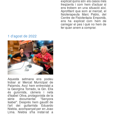
explicat quins són els casos més
freqüents i com hem d'actuar si
ens trobem en una situació així.
Aprofitant que som al mercat, el
fisioterapeuta Marc Pablo, del
Centre de Fisioteràpia Empordà,
ens ha explicat com hem de
carregar el pes i què no hem de
fer quan anem a comprar.
1 d'agost de 2022
Aquesta setmana ens podeu
trobar al Mercat Municipal de
Palamós. Avui hem entrevistat a
la Georgina Torrado, la Gin. Ella
és guionista, càmera i neta
d'Isabel Oliva, protagonista de la
sèrie documental "Senyora
Isabel". Després hem gaudit de
l'art del guitarrista Eduardo
Niebla, acompanyat per en Joao
Lima. Niebla s'ha instal·lat a