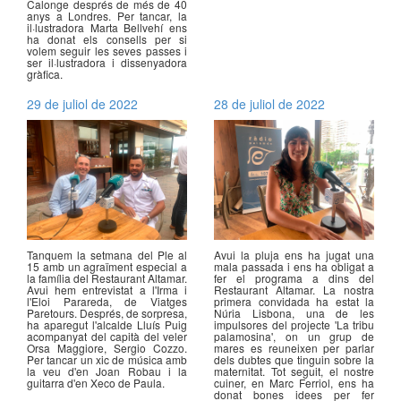
Calonge després de més de 40
anys a Londres. Per tancar, la
il·lustradora Marta Bellvehí ens
ha donat els consells per si
volem seguir les seves passes i
ser il·lustradora i dissenyadora
gràfica.
29 de juliol de 2022
28 de juliol de 2022
Tanquem la setmana del Ple al
Avui la pluja ens ha jugat una
15 amb un agraïment especial a
mala passada i ens ha obligat a
la família del Restaurant Altamar.
fer el programa a dins del
Avui hem entrevistat a l'Irma i
Restaurant Altamar. La nostra
l'Eloi Parareda, de Viatges
primera convidada ha estat la
Paretours. Després, de sorpresa,
Núria Lisbona, una de les
ha aparegut l'alcalde Lluís Puig
impulsores del projecte 'La tribu
acompanyat del capità del veler
palamosina', on un grup de
Orsa Maggiore, Sergio Cozzo.
mares es reuneixen per parlar
Per tancar un xic de música amb
dels dubtes que tinguin sobre la
la veu d'en Joan Robau i la
maternitat. Tot seguit, el nostre
guitarra d'en Xeco de Paula.
cuiner, en Marc Ferriol, ens ha
donat bones idees per fer