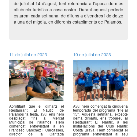
de juliol al 14 d'agost, fent referència a l'època de més
afluència turística a casa nostra. Durant aquest període
estarem cada setmana, de dilluns a divendres i de dotze
a una del migdia, en diferents establiments de Palamós.
11 de juliol de 2023
10 de juliol de 2023
Aprofitant que el dimarts el
Avui hem començat la cinquena
Restaurant El Nàutic de
temporada del programa "Ple al
Palamós fa festa, avui ens hem
15". Aquesta setmana, excepte
desplaçat fins al Mercat
demà dimarts, ens trobareu al
Municipal de Palamós. Hem
Restaurant El Nàutic, a les
començat entrevistant a en
instal·lacions del Club Nàutic
Francesc Sánchez i Carcassés,
Costa Brava. Hem començat el
director de la Cantada
programa entrevistant al seu