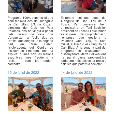
Programa 100% esportiu el què
Estrenem setmana des del
hem fet avui des del Xiringuito
Xiringuito de Can Blau de la
de Can Blau. L'Anna Cuxart,
Fosca. Per començar hem
directora del Club de Vela
entrevistat a en Toni Bachiller,
Palamós, ens ha vingut a parlar
president de Fecotur i que també
dels cursos de vela que
és el gerent del grup Marbach,
s'organitzen a l'estiu des de
l'empresa que gestiona a
l'entitat que dirigeix. A la segona
Palamós Can Blau, el Sant
part, en Marc Pablo,
Grillat, el Racó o el Xiringuito de
fisioterapeuta del Centre de
Can Blau. A la segona part del
Fisioteràpia Empordà, ens ha
programa la il·lustradora i
explicat quines són les lesions
dissenyadora Marta Bellvehí ens
esportives més freqüents a
ha parlat d'una problemàtica
l'estiu i com les podem
cada cop més estesa, la pressió
combatre.
estètica que pateix la societat.
15 de juliol de 2022
14 de juliol de 2022