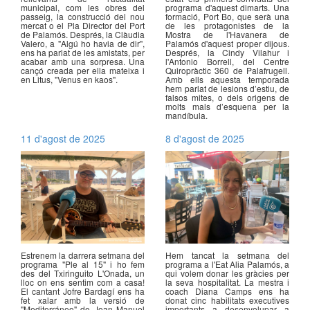
municipal, com les obres del
programa d'aquest dimarts. Una
passeig, la construcció del nou
formació, Port Bo, que serà una
mercat o el Pla Director del Port
de les protagonistes de la
de Palamós. Després, la Clàudia
Mostra de l'Havanera de
Valero, a "Algú ho havia de dir",
Palamós d'aquest proper dijous.
ens ha parlat de les amistats, per
Després, la Cindy Vilahur i
acabar amb una sorpresa. Una
l'Antonio Borrell, del Centre
cançó creada per ella mateixa i
Quiropràctic 360 de Palafrugell.
en Litus, "Venus en kaos".
Amb ells aquesta temporada
hem parlat de lesions d’estiu, de
falsos mites, o dels origens de
molts mals d’esquena per la
mandíbula.
11 d'agost de 2025
8 d'agost de 2025
Estrenem la darrera setmana del
Hem tancat la setmana del
programa "Ple al 15" i ho fem
programa a l'Eat Alia Palamós, a
des del Txiringuito L'Onada, un
qui volem donar les gràcies per
lloc on ens sentim com a casa!
la seva hospitalitat. La mestra i
El cantant Jofre Bardagí ens ha
coach Diana Camps ens ha
fet xalar amb la versió de
donat cinc habilitats executives
"Mediterráneo" de Joan Manuel
importants a desenvolupar a