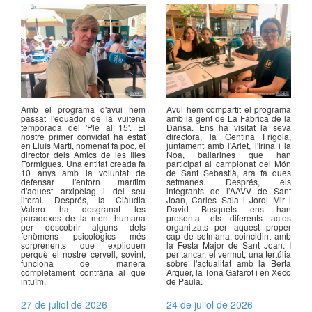
Amb el programa d'avui hem
Avui hem compartit el programa
passat l'equador de la vuitena
amb la gent de La Fàbrica de la
temporada del 'Ple al 15'. El
Dansa. Ens ha visitat la seva
nostre primer convidat ha estat
directora, la Gentina Frigola,
en Lluís Martí, nomenat fa poc, el
juntament amb l'Arlet, l'Irina i la
director dels Amics de les Illes
Noa, ballarines que han
Formigues. Una entitat creada fa
participat al campionat del Món
10 anys amb la voluntat de
de Sant Sebastià, ara fa dues
defensar l'entorn marítim
setmanes. Després, els
d'aquest arxipèlag i del seu
integrants de l’AAVV de Sant
litoral. Després, la Clàudia
Joan, Carles Sala i Jordi Mir i
Valero ha desgranat les
David Busquets ens han
paradoxes de la ment humana
presentat els diferents actes
per descobrir alguns dels
organitzats per aquest proper
fenòmens psicològics més
cap de setmana, coincidint amb
sorprenents que expliquen
la Festa Major de Sant Joan. I
perquè el nostre cervell, sovint,
per tancar, el vermut, una tertúlia
funciona de manera
sobre l'actualitat amb la Berta
completament contrària al que
Arquer, la Tona Gafarot i en Xeco
intuïm.
de Paula.
27 de juliol de 2026
24 de juliol de 2026