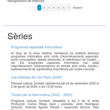
reprogramació de creences.
Enrere
1
2
3
4
5
6
7
Següent
Sèries
Programes especials informatius
Al llarg de la seva història, l'emissora ha realitzat diversos
programes informatius amb motiu d'aconteixements especials:
plens monogràfics, debats electorals, el referéndum de Castell,...
etc. Els programes especials informatius han estat
majoritàriament, retransmissions en directe amb motiu d'actes i
esdeveniments de significativa importància pel nostre municipi.
Les històries de l'avi Pere (2025)
Pòdcast cultural. Emissió radiofònica del 24 de desembre 2025 al
2 de gener de 2026, a les 13:30 hores.
Tocats per la tramuntana (2022 - 2023)
Programa cultural. Emissió: dissabtes a les 5 de la tarda
Producció: Carlos Ribas Guió i escaleta: Jordi Rodríguez
Direcció: Yolanda Aguilar Difusió i supervisió tècnica: Abel