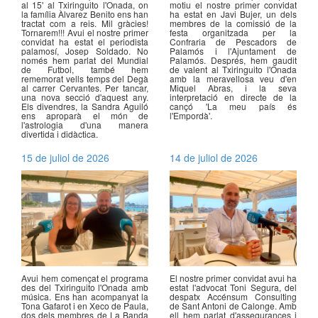
al 15' al Txiringuito l'Onada, on
motiu el nostre primer convidat
la família Àlvarez Benito ens han
ha estat en Javi Bujer, un dels
tractat com a reis. Mil gràcies!
membres de la comissió de la
Tornarem!!! Avui el nostre primer
festa organitzada per la
convidat ha estat el periodista
Confraria de Pescadors de
palamosí, Josep Soldado. No
Palamós i l'Ajuntament de
només hem parlat del Mundial
Palamós. Després, hem gaudit
de Futbol, també hem
de valent al Txiringuito l'Onada
rememorat vells temps del Degà
amb la meravellosa veu d'en
al carrer Cervantes. Per tancar,
Miquel Abras, i la seva
una nova secció d'aquest any.
interpretació en directe de la
Els divendres, la Sandra Aguiló
cançó 'La meu país és
ens aproparà el món de
l'Empordà'.
l'astrologia d'una manera
divertida i didàctica.
15 de juliol de 2026
14 de juliol de 2026
Avui hem començat el programa
El nostre primer convidat avui ha
des del Txiringuito l'Onada amb
estat l'advocat Toni Segura, del
música. Ens han acompanyat la
despatx Accénsum Consulting
Tona Gafarot i en Xeco de Paula,
de Sant Antoni de Calonge. Amb
dos dels membres de La Banda
ell hem parlat d'assegurances i