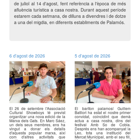
de juliol al 14 d'agost, fent referència a l'època de més
afluència turística a casa nostra. Durant aquest període
estarem cada setmana, de dilluns a divendres i de dotze
a una del migdia, en diferents establiments de Palamós.
6 d'agost de 2026
5 d'agost de 2026
El 26 de setembre l'Associació
El baríton palamosí Guillem
Cultural Showboys té previst
Batllori ha estat el nostre primer
organitzar una nova edició de la
convidat, coincidint que demà
Marxa dels Gats. En Marc Sáez,
actua a casa nostra, dins del
un dels seus membres, ens ha
festival Amb So de Cobla.
vingut a donar els detalls
Després ens han acompanyat la
d'aquesta popular marxa, així
Leo, tota una institució del
com d'altres activitats que
Mercat Municipal, amb el seu fill,