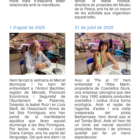
molts mals d’esquena estan
tancar, la Marta Rodeja,
relacionats amb la mandíbula.
directora de projectes del Museu
de la Pesca, ens ha fet un resum
de les activitats que organitzen
aquest estiu.
1 d'agost de 2025
31 de juliol de 2025
Hem tancat la setmana al Mercat
Avui al "Ple al 15" hem
Municipal i ho hem fet
entrevistat a l'Alba Marín,
entrevistant a l'Antoni Bachiller,
propietària de Cosmètics Giura,
regidor de Mercats, Promoció
una empresa calongina que des
Econòmica i Seguretat de
de l'any 1992 elabora productes
l'Ajuntament de Palamós.
cosmètics i cultius d'una forma
Després, la Isabel Ruiz i en Lluís
ecològica. Amb el repàs de
Martí, de l'Associació Amics de
l'agenda d'actes i una visita
les Illes Formigues, ens han
inesperada del pirata
parlat de la manifestació
Barbarrossa, hem donat pas al
aquàtica que faran aquest
xef Tomàs Brull. Amb ell hem fet
diumenge a les Illes Formigues.
un tomb pel mercat escollint
Per tancar, la mestra i coach
productes frescos i de primera
Diana Camps, ens ha parlat del
qualitat per fer un menú
llenguatge. Del què ens diem i la
espectacular.