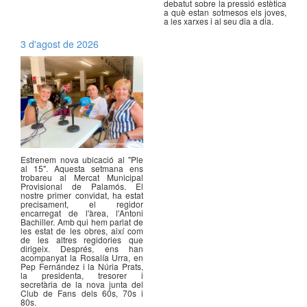
debatut sobre la pressió estètica
a què estan sotmesos els joves,
a les xarxes i al seu dia a dia.
3 d'agost de 2026
Estrenem nova ubicació al "Ple
al 15". Aquesta setmana ens
trobareu al Mercat Municipal
Provisional de Palamós. El
nostre primer convidat, ha estat
precisament, el regidor
encarregat de l'àrea, l'Antoni
Bachiller. Amb qui hem parlat de
les estat de les obres, així com
de les altres regidories que
dirigeix. Després, ens han
acompanyat la Rosalía Urra, en
Pep Fernández i la Núria Prats,
la presidenta, tresorer i
secretària de la nova junta del
Club de Fans dels 60s, 70s i
80s.