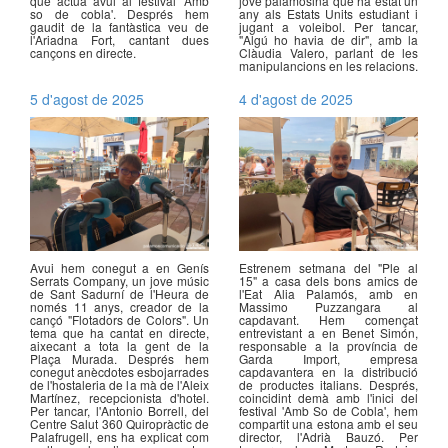
que actua avui al festival 'Amb
jove palamosina que ha estat un
so de cobla'. Després hem
any als Estats Units estudiant i
gaudit de la fantàstica veu de
jugant a voleibol. Per tancar,
l'Ariadna Fort, cantant dues
"Algú ho havia de dir", amb la
cançons en directe.
Clàudia Valero, parlant de les
manipulancions en les relacions.
5 d'agost de 2025
4 d'agost de 2025
Avui hem conegut a en Genís
Estrenem setmana del "Ple al
Serrats Company, un jove músic
15" a casa dels bons amics de
de Sant Sadurní de l'Heura de
l'Eat Alia Palamós, amb en
només 11 anys, creador de la
Massimo Puzzangara al
cançó "Flotadors de Colors". Un
capdavant. Hem començat
tema que ha cantat en directe,
entrevistant a en Benet Simón,
aixecant a tota la gent de la
responsable a la província de
Plaça Murada. Després hem
Garda Import, empresa
conegut anècdotes esbojarrades
capdavantera en la distribució
de l'hostaleria de la mà de l'Aleix
de productes italians. Després,
Martínez, recepcionista d'hotel.
coincidint demà amb l'inici del
Per tancar, l'Antonio Borrell, del
festival 'Amb So de Cobla', hem
Centre Salut 360 Quiropràctic de
compartit una estona amb el seu
Palafrugell, ens ha explicat com
director, l'Adrià Bauzó. Per