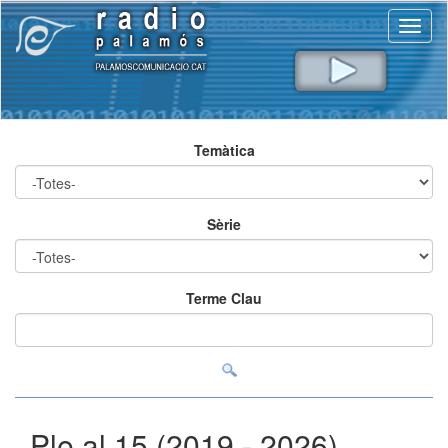
Toggl
naviga
Temàtica
Sèrie
Terme Clau
Ple al 15 (2019 - 2026)