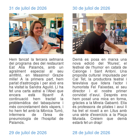
31 de juliol de 2026
30 de juliol de 2026
Hem tancat la tercera setmana
Demà es posa en marxa una
del programa des del restaurant
nova edició del 'Riures', el
Eat Alia Palamós, amb un
festival de l'humor en català de
agraïment especial al seu
Calonge i Sant Antoni. Una
amfitrió, en Massimo! Grazie
proposta cultural impulsada per
mille! A la primera part, hem
Cal Tet, la productora teatral i
parlat d'astrologia i per això ens
televisiva que lidera l'actor i
ha visitat la Sandra Aguiló. Li ha
humorista Fel Faixedas, el seu
fet una carta astral a l'Abel que
director i el nostre primer
encara està flipant! A
convidat d’avui. Després ens
continuació hem tractat la
hem posat una mica en forma,
problemàtica del tabaquisme i
gràcies a la Mireia Gabarró. Ella
més concretament dels vàpers, i
és professora de pilates i avui li
ho hem fet amb la Mònica Turró,
ha tret el rovell a en Litus amb
infermera de l'àrea de
una sèrie d'exercicis a la Plaça
pneumologia de l'hospital de
Murada. Creiem que demà
Palamós.
estarà fet un drap!
29 de juliol de 2026
28 de juliol de 2026