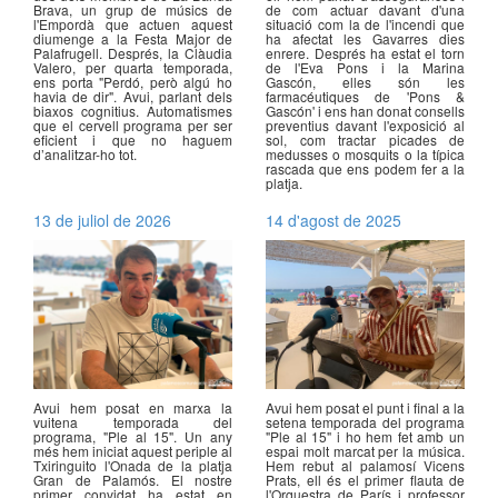
Brava, un grup de músics de
de com actuar davant d'una
l'Empordà que actuen aquest
situació com la de l'incendi que
diumenge a la Festa Major de
ha afectat les Gavarres dies
Palafrugell. Després, la Clàudia
enrere. Després ha estat el torn
Valero, per quarta temporada,
de l'Eva Pons i la Marina
ens porta "Perdó, però algú ho
Gascón, elles són les
havia de dir". Avui, parlant dels
farmacéutiques de 'Pons &
biaxos cognitius. Automatismes
Gascón' i ens han donat consells
que el cervell programa per ser
preventius davant l'exposició al
eficient i que no haguem
sol, com tractar picades de
d’analitzar-ho tot.
medusses o mosquits o la típica
rascada que ens podem fer a la
platja.
13 de juliol de 2026
14 d'agost de 2025
Avui hem posat en marxa la
Avui hem posat el punt i final a la
vuitena temporada del
setena temporada del programa
programa, "Ple al 15". Un any
"Ple al 15" i ho hem fet amb un
més hem iniciat aquest periple al
espai molt marcat per la música.
Txiringuito l'Onada de la platja
Hem rebut al palamosí Vicens
Gran de Palamós. El nostre
Prats, ell és el primer flauta de
primer convidat ha estat en
l'Orquestra de París i professor