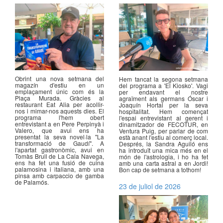
Obrint una nova setmana del
Hem tancat la segona setmana
magazín d'estiu en un
del programa a 'El Kiosko'. Vagi
emplaçament únic com és la
per endavant el nostre
Plaça Murada. Gràcies al
agraïment als germans Óscar i
restaurant Eat Alia per acollir-
Joaquín Hortal per la seva
nos i mimar-nos aquests dies. El
hospitalitat. Hem començat
programa l'hem obert
l'espai entrevistant al gerent i
entrevistant a en Pere Perpinyà i
dinamitzador de FECOTUR, en
Valero, que avui ens ha
Ventura Puig, per parlar de com
presentat la seva novel·la "La
està anant l'estiu al comerç local.
transformació de Gaudí". A
Després, la Sandra Aguiló ens
l'apartat gastronòmic, avui en
ha introduït una mica més en el
Tomàs Brull de La Cala Navega,
món de l'astrologia, i ho ha fet
ens ha fet una fusió de cuina
amb una carta astral a en Jordi!
palamosina i italiana, amb una
Bon cap de setmana a tothom!
pinsa amb carpaccio de gamba
de Palamós.
23 de juliol de 2026