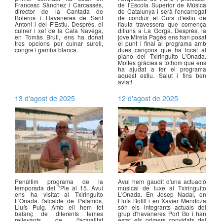
Francesc Sànchez i Carcassés,
de l'Escola Superior de Música
director de la Cantada de
de Catalunya i serà l'encarregat
Boleros i Havaneres de Sant
de conduir el Curs d'estiu de
Antoni i del F'Estiu. Després, el
flauta travessera que comença
cuiner i xef de la Cala Navega,
dilluns a La Gorga. Després, la
en Tomàs Brull, ens ha donat
jove Mireia Pagès ens han posat
tres opcions per cuinar surell,
el punt i final al programa amb
congre i gamba blanca.
dues cançons que ha tocat al
piano del Txiringuito L'Onada.
Moltes gràcies a tothom que ens
ha ajudat a fer el programa
aquest estiu. Salut i fins ben
aviat!
13 d'agost de 2025
12 d'agost de 2025
Penúltim programa de la
Avui hem gaudit d'una actuació
temporada del "Ple al 15. Avui
musical de luxe al Txiringuito
ens ha visitat al Txiringuito
L'Onada. En Josep Nadal, en
L'Onada l'alcalde de Palamós,
Lluís Bofill i en Xavier Mendoza
Lluís Puig. Amb ell hem fet
són els integrants actuals del
balanç de diferents temes
grup d'havaneres Port Bo i han
rellevants de l'actualitat
estat els primers convidats del