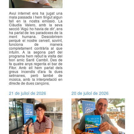
Avui internet ens ha jugat una
mala passada i hem tingut algun
tall en la nostra emissió. La
Clàudia Valero, amb la seva
secció 'Algú ho havia de dir', ens
ha parlat de les paradoxes de la
ment humana. Descobrirem
perquè el nostre cervell, sovint,
funciona de manera
completament contrària al que
intuïm. A la segona part del
programa hem rebut la visita del
bon amic Santi Cambil. Des de
fa quatre anys regenta el bar de
Fitor. Amb ell hem parlat dels
greus incendis d'ara fa dues
setmanes, però també de
música, amb la interpretació en
directe de dues cançons.
21 de juliol de 2026
20 de juliol de 2026