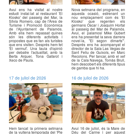
Avui ens ha visitat al nostre
Nova setmana del programa, en
estudi instal·lat al restaurant 'El
aquesta ocasió, estrenant un
Kiosko' del passeig del Mar, la
nou emplaçament com és 'El
Sílvia Romero, cap de l'Àrea de
Kiosko' que regenten els
Turisme i Promoció Econòmica
germans Óscar i Joaquim Hortal
de l'Ajuntament de Palamós.
al passeig del Mar de Palamós.
Amb ella hem repassat quines
Avui, el palamosí Mike Gubert
són les diferents activitats i
ens ha presentat la seva darrera
propostes que es fan als turistes
novel·la, "El segon dimarts"'.
que ens visiten. Després hem fet
Després ens ha acompanyat el
'El vermut'. Una taula d'opinió
director de la Sala Las Vegas de
per debatre l'actualitat, amb la
Sant Feliu de Guíxols, en Marc
Berta Arquer, Tona Gafarot i
Recolons. Per tancar, amb el xef
Xeco de Paula.
de la Cala Navega, Tomàs Brull,
hem descobert els diferents tipus
de gamba que hi ha.
17 de juliol de 2026
16 de juliol de 2026
Hem tancat la primera setmana
Avui 16 de juliol, és la Mare de
de la vuitena temporada del 'Ple
Déu del Carme i per aquest