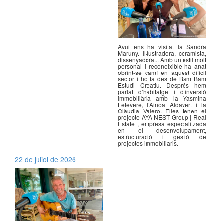
Avui ens ha visitat la Sandra
Maruny. Il·lustradora, ceramista,
dissenyadora... Amb un estil molt
personal i reconeixible ha anat
obrint-se camí en aquest difícil
sector i ho fa des de Bam Bam
Estudi Creatiu. Després hem
parlat d’habitatge i d’inversió
immobiliària amb la Yasmina
Lefevere, l’Ainoa Aldavert i la
Clàudia Valero. Elles tenen el
projecte AYA NEST Group | Real
Estate , empresa especialitzada
en el desenvolupament,
estructuració i gestió de
projectes immobiliaris.
22 de juliol de 2026