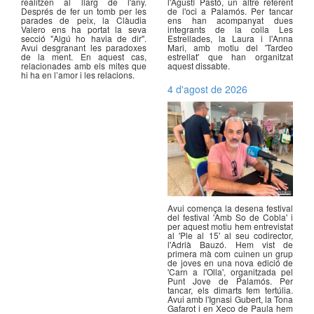
realitzen al llarg de l'any.
l'Agustí Pastó, un altre referent
Després de fer un tomb per les
de l'oci a Palamós. Per tancar
parades de peix, la Clàudia
ens han acompanyat dues
Valero ens ha portat la seva
integrants de la colla Les
secció "Algú ho havia de dir".
Estrellades, la Laura i l'Anna
Avui desgranant les paradoxes
Mari, amb motiu del 'Tardeo
de la ment. En aquest cas,
estrellat' que han organitzat
relacionades amb els mites que
aquest dissabte.
hi ha en l’amor i les relacions.
4 d'agost de 2026
Avui comença la desena festival
del festival 'Amb So de Cobla' i
per aquest motiu hem entrevistat
al 'Ple al 15' al seu codirector,
l'Adrià Bauzó. Hem vist de
primera mà com cuinen un grup
de joves en una nova edició de
'Carn a l'Olla', organitzada pel
Punt Jove de Palamós. Per
tancar, els dimarts fem tertúlia.
Avui amb l'Ignasi Gubert, la Tona
Gafarot i en Xeco de Paula hem