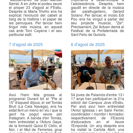
Serrat. A en Jofre el podeu veure
l’adolescència. Després, hem
el proper 23 d'agost al F'Estiu.
gaudit en directe de la música
Després la Maria Triviño ens ha
del palafrugellenc, Gerard
explicat l'evolució del cabell al
Solano. Per tancar, el músic Edi
llarg de la història i el paper de
Pou ens ha vingut a parlar del
les perruques. Per tancar hem
seu projecte musical, "Za!".
tingut més música, en aquest
Precisament, Za! Actuen demà al
cas amb Toni Cayena i el seu
Festival de la Portaferrada de
particular estil.
Sant Feliu de Guíxols.
7 d'agost de 2025
6 d'agost de 2025
Avui l'hem feta grossa al
54 joves de Palamós d'entre 13 i
programa! Durant tot el "Ple al
17 anys han participat en la 21a
15" d'aquest dijous, el xef Tomàs
edició del Campus Jove d'Estiu.
Brull (La Cala Navega), ens ha
Per això avui hem entrevistat
estat fent un menú en viu i que la
l'Aniol Iglesias i en Salvi Ferrer,
gent ha pogut veure per
coordinador i monitor i formador,
Instagram. A banda d'en Tomàs,
respectivament, de ll'Escola
hem entrevistat a l'Arturo Gaya,
d'educadors en el lleure
de la formació Quico El Cèlio, el
l'Empordà. Un any després ens
Noi, i el Mut de Ferreries, grup
ha visitat la Carlota Abril, una