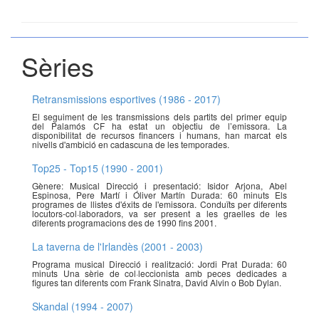
Sèries
Retransmissions esportives (1986 - 2017)
El seguiment de les transmissions dels partits del primer equip
del Palamós CF ha estat un objectiu de l’emissora. La
disponibilitat de recursos financers i humans, han marcat els
nivells d'ambició en cadascuna de les temporades.
Top25 - Top15 (1990 - 2001)
Gènere: Musical Direcció i presentació: Isidor Arjona, Abel
Espinosa, Pere Martí i Óliver Martín Durada: 60 minuts Els
programes de llistes d'éxits de l'emissora. Conduïts per diferents
locutors-col·laboradors, va ser present a les graelles de les
diferents programacions des de 1990 fins 2001.
La taverna de l'Irlandès (2001 - 2003)
Programa musical Direcció i realització: Jordi Prat Durada: 60
minuts Una sèrie de col·leccionista amb peces dedicades a
figures tan diferents com Frank Sinatra, David Alvin o Bob Dylan.
Skandal (1994 - 2007)