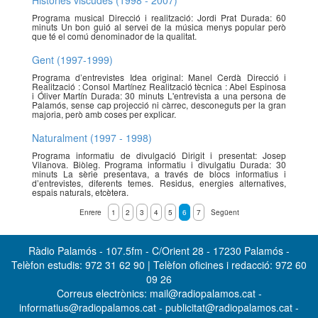
Històries viscudes (1998 - 2007)
Programa musical Direcció i realització: Jordi Prat Durada: 60
minuts Un bon guió al servei de la música menys popular però
que té el comú denominador de la qualitat.
Gent (1997-1999)
Programa d’entrevistes Idea original: Manel Cerdà Direcció i
Realització : Consol Martínez Realització tècnica : Abel Espinosa
i Óliver Martín Durada: 30 minuts L'entrevista a una persona de
Palamós, sense cap projecció ni càrrec, desconeguts per la gran
majoria, però amb coses per explicar.
Naturalment (1997 - 1998)
Programa informatiu de divulgació Dirigit i presentat: Josep
Vilanova. Biòleg. Programa informatiu i divulgatiu Durada: 30
minuts La sèrie presentava, a través de blocs informatius i
d’entrevistes, diferents temes. Residus, energies alternatives,
espais naturals, etcètera.
Enrere
1
2
3
4
5
6
7
Següent
Ràdio Palamós - 107.5fm - C/Orient 28 - 17230 Palamós -
Telèfon estudis: 972 31 62 90 | Telèfon oficines i redacció: 972 60
09 26
Correus electrònics: mail@radiopalamos.cat -
informatius@radiopalamos.cat - publicitat@radiopalamos.cat -