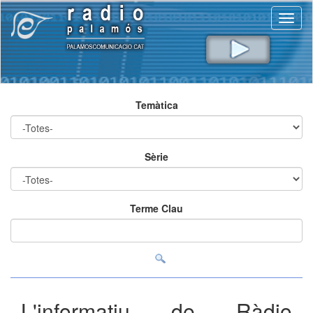
Toggl
naviga
Temàtica
Sèrie
Terme Clau
L'informatiu de Ràdio