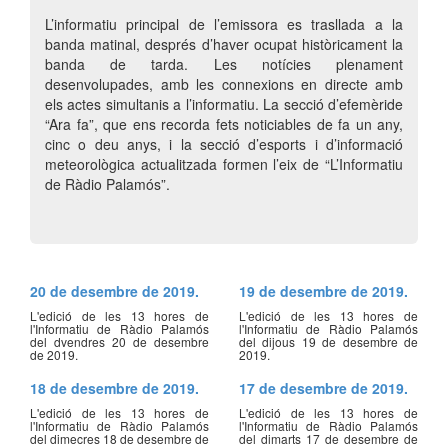
L’informatiu principal de l’emissora es trasllada a la
banda matinal, després d’haver ocupat històricament la
banda de tarda. Les notícies plenament
desenvolupades, amb les connexions en directe amb
els actes simultanis a l’informatiu. La secció d’efemèride
“Ara fa”, que ens recorda fets noticiables de fa un any,
cinc o deu anys, i la secció d’esports i d’informació
meteorològica actualitzada formen l’eix de “L’Informatiu
de Ràdio Palamós”.
20 de desembre de 2019.
19 de desembre de 2019.
L'edició de les 13 hores de
L'edició de les 13 hores de
l'Informatiu de Ràdio Palamós
l'Informatiu de Ràdio Palamós
del dvendres 20 de desembre
del dijous 19 de desembre de
de 2019.
2019.
18 de desembre de 2019.
17 de desembre de 2019.
L'edició de les 13 hores de
L'edició de les 13 hores de
l'Informatiu de Ràdio Palamós
l'Informatiu de Ràdio Palamós
del dimecres 18 de desembre de
del dimarts 17 de desembre de