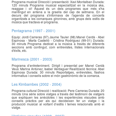
Programa musical Direcció i presentació: Xavi Montalban Durada:
120 minuts Programa musical especialitzat en la música ska,
reaggae i oi! Aquest és un dels programes que més s'ha
mantingut en antena a la graella del cap de setmana. En el
decurs del programa s'informava de l'agenda de concerts
organitzats a les comarques gironines, amb grups dels estils de
música que tractava el programa.
Pentagrama (1997 - 2001)
Equip: Jordi Carreras (97) Jaume Tauler (98) Manel Cerdà - Abel
Espinosa - Marta Castelló - Cristina Rodríguez (99-01) Durada:
30 minuts Programa dedicat a la música a través de diferents
seccions amb contingut, com entrevistes, llistes internacionals
d'éxits, etc.
Marinesca (2001 - 2003)
Programa d’entreteniment. Dirigit i presentat per Manel Cerdà
Veus: Marina Antúnez, Isabel Verdaguer Realització tècnica: Abel
Espinosa Durada: 30 minuts Reportatges, entrevistes, flashos
informatius i consells sobre el món gastronòmic de la comarca.
Les Kimbambes (2002 - 2004)
Programa cultural Direcció i realització: Pere Carreras Durada: 20
minuts Una sèrie sobre viatges a través del testimoni de viatgers
que expliquen les anècdotes i les experiències viscudes amb
consells pràctics per als qui decideixen fer un viatge i la
producció musical al voltant d’estils i temes relacionats amb el
viatge.