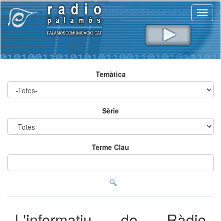
Toggl
naviga
Temàtica
Sèrie
Terme Clau
L'informatiu de Ràdio