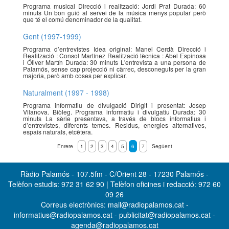
Programa musical Direcció i realització: Jordi Prat Durada: 60
minuts Un bon guió al servei de la música menys popular però
que té el comú denominador de la qualitat.
Gent (1997-1999)
Programa d’entrevistes Idea original: Manel Cerdà Direcció i
Realització : Consol Martínez Realització tècnica : Abel Espinosa
i Óliver Martín Durada: 30 minuts L'entrevista a una persona de
Palamós, sense cap projecció ni càrrec, desconeguts per la gran
majoria, però amb coses per explicar.
Naturalment (1997 - 1998)
Programa informatiu de divulgació Dirigit i presentat: Josep
Vilanova. Biòleg. Programa informatiu i divulgatiu Durada: 30
minuts La sèrie presentava, a través de blocs informatius i
d’entrevistes, diferents temes. Residus, energies alternatives,
espais naturals, etcètera.
Enrere
1
2
3
4
5
6
7
Següent
Ràdio Palamós - 107.5fm - C/Orient 28 - 17230 Palamós -
Telèfon estudis: 972 31 62 90 | Telèfon oficines i redacció: 972 60
09 26
Correus electrònics: mail@radiopalamos.cat -
informatius@radiopalamos.cat - publicitat@radiopalamos.cat -
agenda@radiopalamos.cat