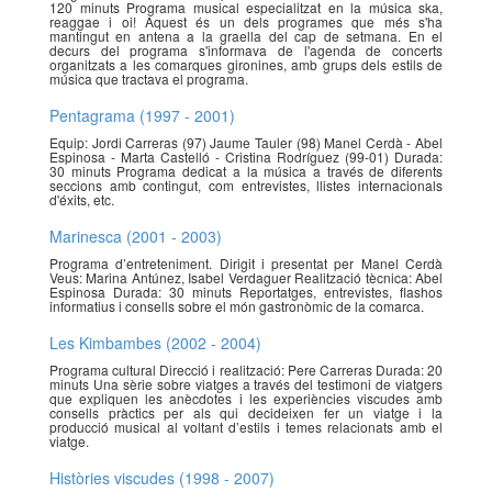
120 minuts Programa musical especialitzat en la música ska,
reaggae i oi! Aquest és un dels programes que més s'ha
mantingut en antena a la graella del cap de setmana. En el
decurs del programa s'informava de l'agenda de concerts
organitzats a les comarques gironines, amb grups dels estils de
música que tractava el programa.
Pentagrama (1997 - 2001)
Equip: Jordi Carreras (97) Jaume Tauler (98) Manel Cerdà - Abel
Espinosa - Marta Castelló - Cristina Rodríguez (99-01) Durada:
30 minuts Programa dedicat a la música a través de diferents
seccions amb contingut, com entrevistes, llistes internacionals
d'éxits, etc.
Marinesca (2001 - 2003)
Programa d’entreteniment. Dirigit i presentat per Manel Cerdà
Veus: Marina Antúnez, Isabel Verdaguer Realització tècnica: Abel
Espinosa Durada: 30 minuts Reportatges, entrevistes, flashos
informatius i consells sobre el món gastronòmic de la comarca.
Les Kimbambes (2002 - 2004)
Programa cultural Direcció i realització: Pere Carreras Durada: 20
minuts Una sèrie sobre viatges a través del testimoni de viatgers
que expliquen les anècdotes i les experiències viscudes amb
consells pràctics per als qui decideixen fer un viatge i la
producció musical al voltant d’estils i temes relacionats amb el
viatge.
Històries viscudes (1998 - 2007)