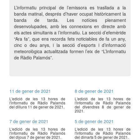
L’informatiu principal de l’emissora es trasllada a la
banda matinal, després d’haver ocupat històricament la
banda de tarda. Les notícies plenament
desenvolupades, amb les connexions en directe amb
els actes simultanis a l’informatiu. La secció d’efemèride
“Ara fa”, que ens recorda fets noticiables de fa un any,
cinc o deu anys, i la secció d’esports i d’informació
meteorològica actualitzada formen l’eix de “L’Informatiu
de Ràdio Palamós”.
11 de gener de 2021
8 de gener de 2021
L'edició de les 13 hores de
L'edició de les 13 hores de
l'informatiu de Ràdio Palamós
l'informatiu de Ràdio Palamós
del dilluns 11 de gener de 2021.
del divendres 8 de gener de
2021.
7 de gener de 2021
5 de gener de 2021
L'edició de les 13 hores de
L'edició de les 13 hores de
l'informatiu de Ràdio Palamós
l'informatiu de Ràdio Palamós
del dijous 7 de gener de 2021.
del dimarts 5 de gener de 2021.