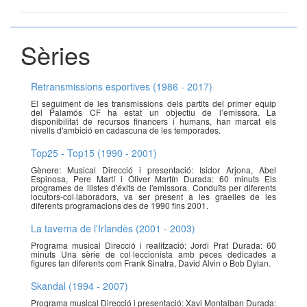
Sèries
Retransmissions esportives (1986 - 2017)
El seguiment de les transmissions dels partits del primer equip
del Palamós CF ha estat un objectiu de l’emissora. La
disponibilitat de recursos financers i humans, han marcat els
nivells d'ambició en cadascuna de les temporades.
Top25 - Top15 (1990 - 2001)
Gènere: Musical Direcció i presentació: Isidor Arjona, Abel
Espinosa, Pere Martí i Óliver Martín Durada: 60 minuts Els
programes de llistes d'éxits de l'emissora. Conduïts per diferents
locutors-col·laboradors, va ser present a les graelles de les
diferents programacions des de 1990 fins 2001.
La taverna de l'Irlandès (2001 - 2003)
Programa musical Direcció i realització: Jordi Prat Durada: 60
minuts Una sèrie de col·leccionista amb peces dedicades a
figures tan diferents com Frank Sinatra, David Alvin o Bob Dylan.
Skandal (1994 - 2007)
Programa musical Direcció i presentació: Xavi Montalban Durada: