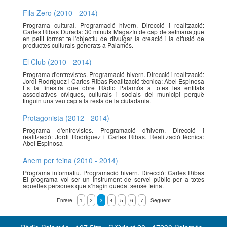
Fila Zero (2010 - 2014)
Programa cultural. Programació hivern. Direcció i realització:
Carles Ribas Durada: 30 minuts Magazín de cap de setmana,que
en petit format te l'objectiu de divulgar la creació i la difusió de
productes culturals generats a Palamós.
El Club (2010 - 2014)
Programa d'entrevistes. Programació hivern. Direcció i realització:
Jordi Rodríguez i Carles Ribas Realització tècnica: Abel Espinosa
És la finestra que obre Ràdio Palamós a totes les entitats
associatives cíviques, culturals i socials del municipi perquè
tinguin una veu cap a la resta de la ciutadania.
Protagonista (2012 - 2014)
Programa d'entrevistes. Programació d'hivern. Direcció i
realització: Jordi Rodríguez i Carles Ribas. Realització tècnica:
Abel Espinosa
Anem per feina (2010 - 2014)
Programa informatiu. Programació hivern. Direcció: Carles Ribas
El programa vol ser un instrument de servei públic per a totes
aquelles persones que s’hagin quedat sense feina.
Enrere
1
2
3
4
5
6
7
Següent