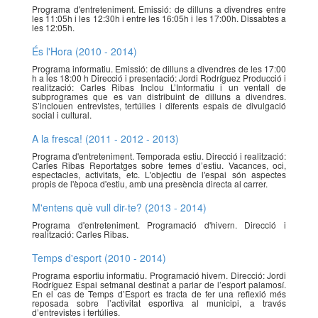
Programa d'entreteniment. Emissió: de dilluns a divendres entre
les 11:05h i les 12:30h i entre les 16:05h i les 17:00h. Dissabtes a
les 12:05h.
És l'Hora (2010 - 2014)
Programa informatiu. Emissió: de dilluns a divendres de les 17:00
h a les 18:00 h Direcció i presentació: Jordi Rodríguez Producció i
realització: Carles Ribas Inclou L’Informatiu i un ventall de
subprogrames que es van distribuint de dilluns a divendres.
S’inclouen entrevistes, tertúlies i diferents espais de divulgació
social i cultural.
A la fresca! (2011 - 2012 - 2013)
Programa d'entreteniment. Temporada estiu. Direcció i realització:
Carles Ribas Reportatges sobre temes d’estiu. Vacances, oci,
espectacles, activitats, etc. L'objectiu de l'espai són aspectes
propis de l'època d'estiu, amb una presència directa al carrer.
M'entens què vull dir-te? (2013 - 2014)
Programa d'entreteniment. Programació d'hivern. Direcció i
realització: Carles Ribas.
Temps d'esport (2010 - 2014)
Programa esportiu informatiu. Programació hivern. Direcció: Jordi
Rodríguez Espai setmanal destinat a parlar de l’esport palamosí.
En el cas de Temps d’Esport es tracta de fer una reflexió més
reposada sobre l’activitat esportiva al municipi, a través
d’entrevistes i tertúlies.