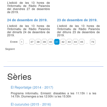
L'edició de les 13 hores de
l'Informatiu de Ràdio Palamós
del dvendres 27 de desembre
de 2019.
24 de desembre de 2019.
23 de desembre de 2019.
L'edició de les 13 hores de
L'edició de les 13 hores de
l'Informatiu de Ràdio Palamós
l'Informatiu de Ràdio Palamós
del dimarts 24 de desembre de
del dilluns 23 de desembre de
2019.
2019.
Enrere
1
37
38
39
40
41
42
43
44
45
73
…
…
Següent
Sèries
El Reportatge (2014 - 2017)
Programa informatiu. Emissió: dissabtes a les 11:15h i a les
14:15h. Diumenges a les 12:00h i a les 15:30h
El cucurutxo (2015 - 2016)