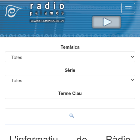
Toggl
naviga
Temàtica
Sèrie
Terme Clau
L'informatiu de Ràdio