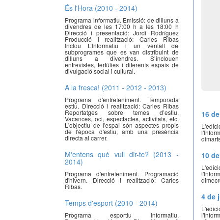
És l'Hora (2010 - 2014)
Programa informatiu. Emissió: de dilluns a
divendres de les 17:00 h a les 18:00 h
Direcció i presentació: Jordi Rodríguez
Producció i realització: Carles Ribas
Inclou L’Informatiu i un ventall de
subprogrames que es van distribuint de
dilluns a divendres. S’inclouen
entrevistes, tertúlies i diferents espais de
divulgació social i cultural.
A la fresca! (2011 - 2012 - 2013)
Programa d'entreteniment. Temporada
estiu. Direcció i realització: Carles Ribas
Reportatges sobre temes d’estiu.
16 de
Vacances, oci, espectacles, activitats, etc.
L'objectiu de l'espai són aspectes propis
L'edi
de l'època d'estiu, amb una presència
l'Info
directa al carrer.
dimart
M'entens què vull dir-te? (2013 -
10 de
2014)
L'edi
l'Info
Programa d'entreteniment. Programació
dimecr
d'hivern. Direcció i realització: Carles
Ribas.
4 de 
Temps d'esport (2010 - 2014)
L'edi
l'Info
Programa esportiu informatiu.