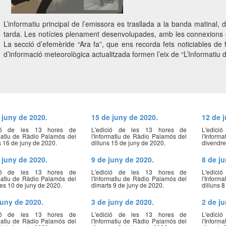
L’informatiu principal de l’emissora es trasllada a la banda matinal
tarda. Les notícies plenament desenvolupades, amb les connexions en
La secció d’efemèride “Ara fa”, que ens recorda fets noticiables de f
d’informació meteorològica actualitzada formen l’eix de “L’Informatiu
 juny de 2020.
15 de juny de 2020.
12 de 
ció de les 13 hores de
L'edició de les 13 hores de
L'edic
rmatiu de Ràdio Palamós del
l'Informatiu de Ràdio Palamós del
l'Inform
s 16 de juny de 2020.
dilluns 15 de juny de 2020.
divendre
 juny de 2020.
9 de juny de 2020.
8 de j
ció de les 13 hores de
L'edició de les 13 hores de
L'edic
rmatiu de Ràdio Palamós del
l'Informatiu de Ràdio Palamós del
l'Inform
es 10 de juny de 2020.
dimarts 9 de juny de 2020.
dilluns 
juny de 2020.
3 de juny de 2020.
2 de j
ció de les 13 hores de
L'edició de les 13 hores de
L'edic
rmatiu de Ràdio Palamós del
l'Informatiu de Ràdio Palamós del
l'Inform