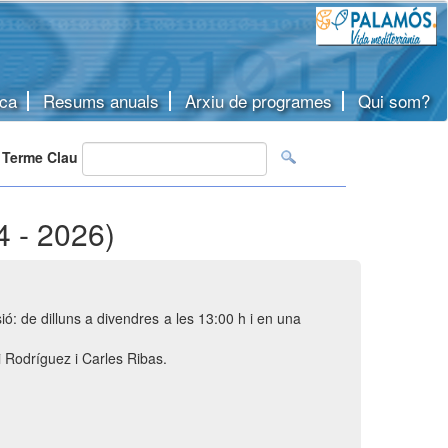
ca
Resums anuals
Arxiu de programes
Qui som?
Terme Clau
4 - 2026)
ó: de dilluns a divendres a les 13:00 h i en una
i Rodríguez i Carles Ribas.