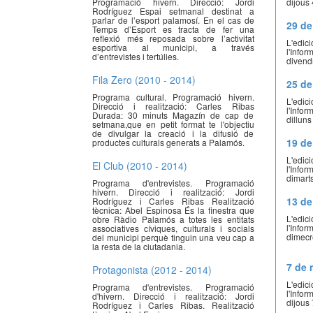
dijous 
Programació hivern. Direcció: Jordi
Rodríguez Espai setmanal destinat a
parlar de l’esport palamosí. En el cas de
29 de
Temps d’Esport es tracta de fer una
reflexió més reposada sobre l’activitat
L'edi
esportiva al municipi, a través
l'Info
d’entrevistes i tertúlies.
divend
Fila Zero (2010 - 2014)
25 de
Programa cultural. Programació hivern.
L'edi
Direcció i realització: Carles Ribas
l'Info
Durada: 30 minuts Magazín de cap de
dillun
setmana,que en petit format te l'objectiu
de divulgar la creació i la difusió de
19 de
productes culturals generats a Palamós.
L'edi
El Club (2010 - 2014)
l'Info
dimart
Programa d'entrevistes. Programació
hivern. Direcció i realització: Jordi
13 de
Rodríguez i Carles Ribas Realització
tècnica: Abel Espinosa És la finestra que
L'edi
obre Ràdio Palamós a totes les entitats
l'Info
associatives cíviques, culturals i socials
dimecr
del municipi perquè tinguin una veu cap a
la resta de la ciutadania.
7 de 
Protagonista (2012 - 2014)
L'edi
Programa d'entrevistes. Programació
l'Info
d'hivern. Direcció i realització: Jordi
dijous
Rodríguez i Carles Ribas. Realització