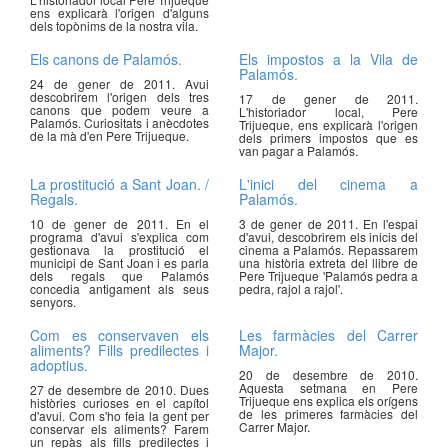
ens explicarà l'origen d'alguns
dels topònims de la nostra vila.
Els canons de Palamós.
Els impostos a la Vila de
Palamós.
24 de gener de 2011. Avui
descobrirem l'origen dels tres
17 de gener de 2011.
canons que podem veure a
L'historiador local, Pere
Palamós. Curiositats i anècdotes
Trijueque, ens explicarà l'origen
de la mà d'en Pere Trijueque.
dels primers impostos que es
van pagar a Palamós.
La prostitució a Sant Joan. /
L'inici del cinema a
Regals.
Palamós.
10 de gener de 2011. En el
3 de gener de 2011. En l'espai
programa d'avui s'explica com
d'avui, descobrirem els inicis del
gestionava la prostitució el
cinema a Palamós. Repassarem
municipi de Sant Joan i es parla
una història extreta del llibre de
dels regals que Palamós
Pere Trijueque 'Palamós pedra a
concedia antigament als seus
pedra, rajol a rajol'.
senyors.
Com es conservaven els
Les farmàcies del Carrer
aliments? Fills predilectes i
Major.
adoptius.
20 de desembre de 2010.
Aquesta setmana en Pere
27 de desembre de 2010. Dues
Trijueque ens explica els orígens
històries curioses en el capítol
de les primeres farmàcies del
d'avui. Com s'ho feia la gent per
Carrer Major.
conservar els aliments? Farem
un repàs als fills predilectes i