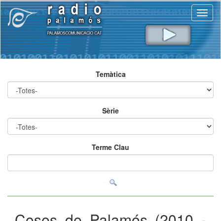
Toggl
naviga
Temàtica
Sèrie
Terme Clau
Coses de Palamós (2010 -