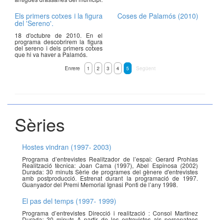
Els primers cotxes i la figura
Coses de Palamós (2010)
del 'Sereno'.
18 d'octubre de 2010. En el
programa descobrirem la figura
del sereno i dels primers cotxes
que hi va haver a Palamós.
Enrere
1
2
3
4
5
Següent
Sèries
Hostes vindran (1997- 2003)
Programa d’entrevistes Realitzador de l’espai: Gerard Prohias
Realització tècnica: Joan Cama (1997), Abel Espinosa (2002)
Durada: 30 minuts Sèrie de programes del gènere d'entrevistes
amb postproducció. Estrenat durant la programació de 1997.
Guanyador del Premi Memorial Ignasi Ponti de l’any 1998.
El pas del temps (1997- 1999)
Programa d’entrevistes Direcció i realització : Consol Martínez
Durada: 30 minuts A partir de les entrevistes als personatges