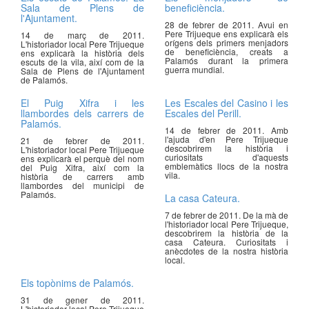
Sala de Plens de
beneficiència.
l'Ajuntament.
28 de febrer de 2011. Avui en
Pere Trijueque ens explicarà els
14 de març de 2011.
orígens dels primers menjadors
L'historiador local Pere Trijueque
de beneficiència, creats a
ens explicarà la història dels
Palamós durant la primera
escuts de la vila, així com de la
guerra mundial.
Sala de Plens de l'Ajuntament
de Palamós.
El Puig Xifra i les
Les Escales del Casino i les
llambordes dels carrers de
Escales del Perill.
Palamós.
14 de febrer de 2011. Amb
l'ajuda d'en Pere Trijueque
21 de febrer de 2011.
descobrirem la història i
L'historiador local Pere Trijueque
curiositats d'aquests
ens explicarà el perquè del nom
emblemàtics llocs de la nostra
del Puig Xifra, així com la
vila.
història de carrers amb
llambordes del municipi de
Palamós.
La casa Cateura.
7 de febrer de 2011. De la mà de
l'historiador local Pere Trijueque,
descobrirem la història de la
casa Cateura. Curiositats i
anècdotes de la nostra història
local.
Els topònims de Palamós.
31 de gener de 2011.
L'historiador local Pere Trijueque