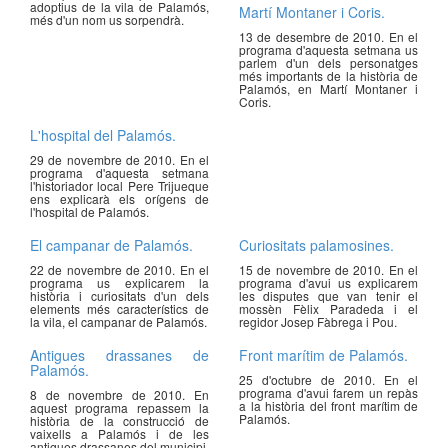
adoptius de la vila de Palamós,
Martí Montaner i Coris.
més d'un nom us sorpendrà.
13 de desembre de 2010. En el
programa d'aquesta setmana us
parlem d'un dels personatges
més importants de la història de
Palamós, en Martí Montaner i
Coris.
L'hospital del Palamós.
29 de novembre de 2010. En el
programa d'aquesta setmana
l'historiador local Pere Trijueque
ens explicarà els orígens de
l'hospital de Palamós.
El campanar de Palamós.
Curiositats palamosines.
22 de novembre de 2010. En el
15 de novembre de 2010. En el
programa us explicarem la
programa d'avui us explicarem
història i curiositats d'un dels
les disputes que van tenir el
elements més característics de
mossèn Fèlix Paradeda i el
la vila, el campanar de Palamós.
regidor Josep Fàbrega i Pou.
Antigues drassanes de
Front marítim de Palamós.
Palamós.
25 d'octubre de 2010. En el
programa d'avui farem un repàs
8 de novembre de 2010. En
a la història del front marítim de
aquest programa repassem la
Palamós.
història de la construcció de
vaixells a Palamós i de les
antigues drassanes del municipi.