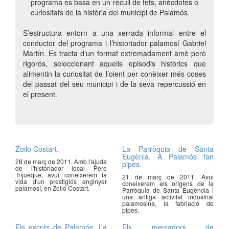
programa es basa en un recull de fets, anècdotes o
curiositats de la història del municipi de Palamós.
S’estructura entorn a una xerrada informal entre el
conductor del programa i l’historiador palamosí Gabriel
Martín. Es tracta d’un format extremadament amè però
rigorós, seleccionant aquells episodis històrics que
alimentin la curiositat de l’oient per conèixer més coses
del passat del seu municipi i de la seva repercussió en
el present.
Zoilo Costart.
La Parròquia de Santa
Eugènia. A Palamós fan
28 de març de 2011. Amb l'ajuda
pipes.
de l'historiador local Pere
Trijueque, avui coneixerem la
21 de març de 2011. Avui
vida d'un prestigiós enginyer
coneixerem els orígens de la
palamosí, en Zoilo Costart.
Parròquia de Santa Eugència i
una antiga activitat industrial
palamosina, la fabriació de
pipes.
Els escuts de Palamós. La
Els menjadors de