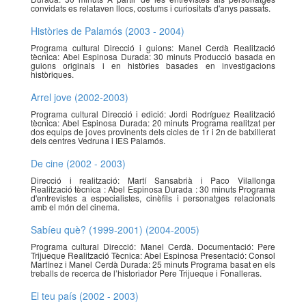
convidats es relataven llocs, costums i curiositats d'anys passats.
Històries de Palamós (2003 - 2004)
Programa cultural Direcció i guions: Manel Cerdà Realització
tècnica: Abel Espinosa Durada: 30 minuts Producció basada en
guions originals i en històries basades en investigacions
històriques.
Arrel jove (2002-2003)
Programa cultural Direcció i edició: Jordi Rodríguez Realització
tècnica: Abel Espinosa Durada: 20 minuts Programa realitzat per
dos equips de joves provinents dels cicles de 1r i 2n de batxillerat
dels centres Vedruna i IES Palamós.
De cine (2002 - 2003)
Direcció i realització: Martí Sansabrià i Paco Vilallonga
Realització tècnica : Abel Espinosa Durada : 30 minuts Programa
d'entrevistes a especialistes, cinèfils i personatges relacionats
amb el món del cinema.
Sabíeu què? (1999-2001) (2004-2005)
Programa cultural Direcció: Manel Cerdà. Documentació: Pere
Trijueque Realització Tècnica: Abel Espinosa Presentació: Consol
Martínez i Manel Cerdà Durada: 25 minuts Programa basat en els
treballs de recerca de l’historiador Pere Trijueque i Fonalleras.
El teu país (2002 - 2003)