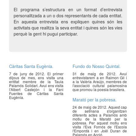
El programa s’estructura en un format d’entrevista
personalitzada a un o dos representants de cada entitat.
En aquesta entrevista ens expliquen quines són les
activitats que realitza la seva entitat i quines són les vies
perquè la gent hi pugui participar.
Càritas Santa Eugènia.
Fundo do Nosso Quintal.
7 de juny de 2012. El primer
31 de maig de 2012. Avui
dijous de mes, ens visita una
entrevistarem a en Raimon Gil i
entitat membre de la Taula
a la Valèria Araújo, membres de
Palamós Solidari. Avui ens visita
l'asociació cultural palamosina
l'Albert Castejón i la Fani
que promou la poesia brasilera.
Fuentes de Càritas Santa
Eugènia.
Marató per la pobresa.
24 de maig de 2012. Aquest cap
de setmana s'organitzen
diferents actes a Palamós amb
motiu de la Marató per la
pobresa. Per aquest motiu ens
visita l'Eva Fornós de l'Escola
l'Empordà i en Joël Duran de
Palamós en Acció.