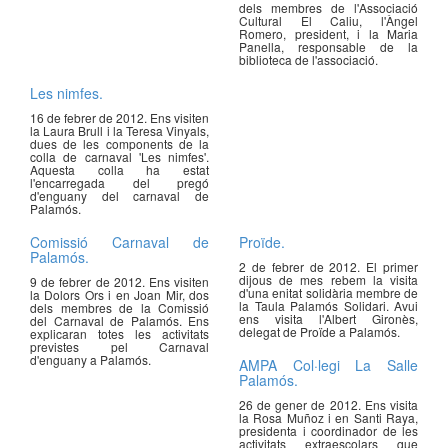
dels membres de l'Associació
Cultural El Caliu, l'Àngel
Romero, president, i la Maria
Panella, responsable de la
biblioteca de l'associació.
Les nimfes.
16 de febrer de 2012. Ens visiten
la Laura Brull i la Teresa Vinyals,
dues de les components de la
colla de carnaval 'Les nimfes'.
Aquesta colla ha estat
l'encarregada del pregó
d'enguany del carnaval de
Palamós.
Comissió Carnaval de
Proïde.
Palamós.
2 de febrer de 2012. El primer
dijous de mes rebem la visita
9 de febrer de 2012. Ens visiten
d'una enitat solidària membre de
la Dolors Ors i en Joan Mir, dos
la Taula Palamós Solidari. Avui
dels membres de la Comissió
ens visita l'Albert Gironès,
del Carnaval de Palamós. Ens
delegat de Proïde a Palamós.
explicaran totes les activitats
previstes pel Carnaval
d'enguany a Palamós.
AMPA Col·legi La Salle
Palamós.
26 de gener de 2012. Ens visita
la Rosa Muñoz i en Santi Raya,
presidenta i coordinador de les
activitats extraescolars que