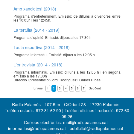
Amb xancletes! (2018)
Programa d'entreteniment. Emissió: de dilluns a divendres entre
les 10:05h i les 12:45h.
La tertúlia (2014 - 2019)
Programa d'opinió. Emissió: dijous a les 17:30 h
Taula esportiva (2014 - 2018)
Programa informatiu. Emissió: dijous a les 12:05 h
L'entrevista (2014 - 2018)
Programa informatiu. Emissió: dilluns a les 12:05 h i en segona
emissió a les 17.30h
Direcció i presentació: Jordi Rodríguez i Carles Ribas.
Enrere
1
2
3
4
5
6
7
Següent
Ràdio Palamós - 107.5fm - C/Orient 28 - 17230 Palamós -
Telèfon estudis: 972 31 62 90 | Telèfon oficines i redacció: 972 60
09 26
Correus electrònics: mail@radiopalamos.cat -
informatius@radiopalamos.cat - publicitat@radiopalamos.cat -