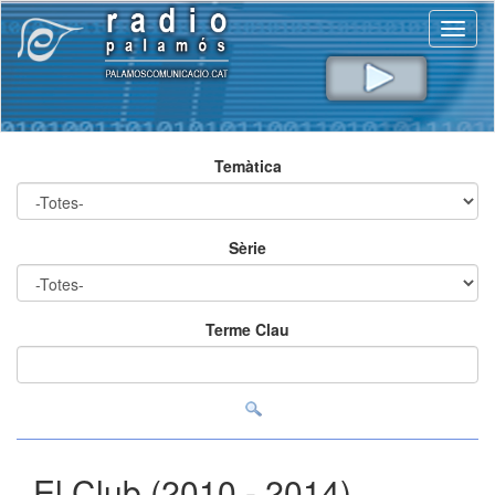
Toggl
naviga
Temàtica
Sèrie
Terme Clau
El Club (2010 - 2014)