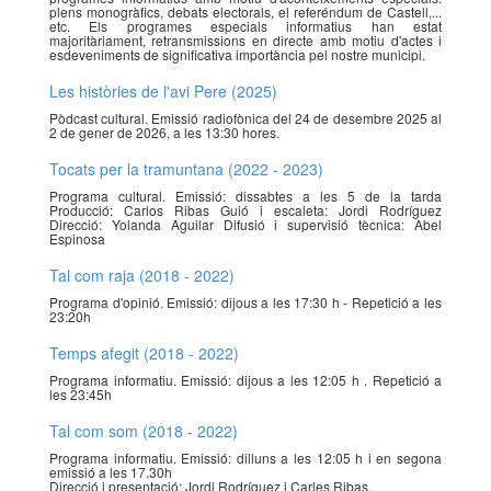
plens monogràfics, debats electorals, el referéndum de Castell,...
etc. Els programes especials informatius han estat
majoritàriament, retransmissions en directe amb motiu d'actes i
esdeveniments de significativa importància pel nostre municipi.
Les històries de l'avi Pere (2025)
Pòdcast cultural. Emissió radiofònica del 24 de desembre 2025 al
2 de gener de 2026, a les 13:30 hores.
Tocats per la tramuntana (2022 - 2023)
Programa cultural. Emissió: dissabtes a les 5 de la tarda
Producció: Carlos Ribas Guió i escaleta: Jordi Rodríguez
Direcció: Yolanda Aguilar Difusió i supervisió tècnica: Abel
Espinosa
Tal com raja (2018 - 2022)
Programa d'opinió. Emissió: dijous a les 17:30 h - Repetició a les
23:20h
Temps afegit (2018 - 2022)
Programa informatiu. Emissió: dijous a les 12:05 h . Repetició a
les 23:45h
Tal com som (2018 - 2022)
Programa informatiu. Emissió: dilluns a les 12:05 h i en segona
emissió a les 17.30h
Direcció i presentació: Jordi Rodríguez i Carles Ribas.