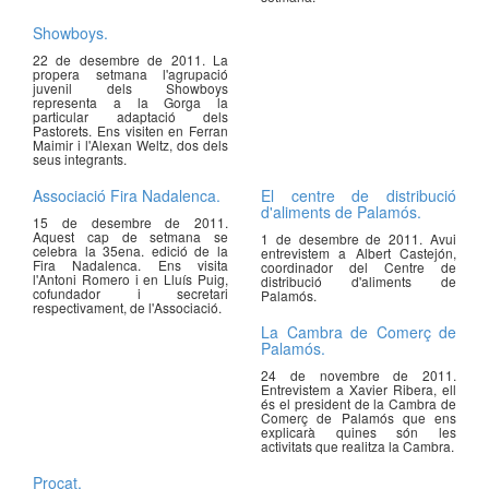
Showboys.
22 de desembre de 2011. La
propera setmana l'agrupació
juvenil dels Showboys
representa a la Gorga la
particular adaptació dels
Pastorets. Ens visiten en Ferran
Maimir i l'Alexan Weltz, dos dels
seus integrants.
Associació Fira Nadalenca.
El centre de distribució
d'aliments de Palamós.
15 de desembre de 2011.
Aquest cap de setmana se
1 de desembre de 2011. Avui
celebra la 35ena. edició de la
entrevistem a Albert Castejón,
Fira Nadalenca. Ens visita
coordinador del Centre de
l'Antoni Romero i en Lluís Puig,
distribució d'aliments de
cofundador i secretari
Palamós.
respectivament, de l'Associació.
La Cambra de Comerç de
Palamós.
24 de novembre de 2011.
Entrevistem a Xavier Ribera, ell
és el president de la Cambra de
Comerç de Palamós que ens
explicarà quines són les
activitats que realitza la Cambra.
Procat.