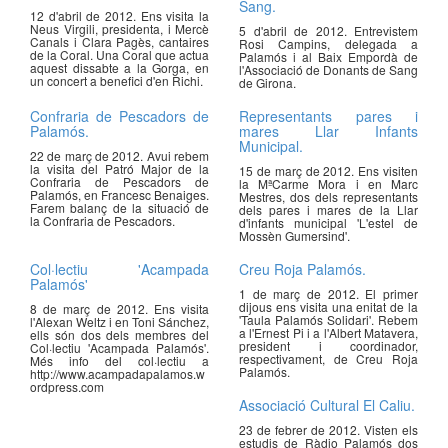
Sang.
12 d'abril de 2012. Ens visita la
Neus Virgili, presidenta, i Mercè
5 d'abril de 2012. Entrevistem
Canals i Clara Pagès, cantaires
Rosi Campins, delegada a
de la Coral. Una Coral que actua
Palamós i al Baix Empordà de
aquest dissabte a la Gorga, en
l'Associació de Donants de Sang
un concert a benefici d'en Richi.
de Girona.
Confraria de Pescadors de
Representants pares i
Palamós.
mares Llar Infants
Municipal.
22 de març de 2012. Avui rebem
la visita del Patró Major de la
15 de març de 2012. Ens visiten
Confraria de Pescadors de
la MªCarme Mora i en Marc
Palamós, en Francesc Benaiges.
Mestres, dos dels representants
Farem balanç de la situació de
dels pares i mares de la Llar
la Confraria de Pescadors.
d'infants municipal 'L'estel de
Mossèn Gumersind'.
Col·lectiu 'Acampada
Creu Roja Palamós.
Palamós'
1 de març de 2012. El primer
dijous ens visita una enitat de la
8 de març de 2012. Ens visita
'Taula Palamós Solidari'. Rebem
l'Alexan Weltz i en Toni Sánchez,
a l'Ernest Pi i a l'Albert Matavera,
ells són dos dels membres del
president i coordinador,
Col·lectiu 'Acampada Palamós'.
respectivament, de Creu Roja
Més info del col·lectiu a
Palamós.
http://www.acampadapalamos.w
ordpress.com
Associació Cultural El Caliu.
23 de febrer de 2012. Visten els
estudis de Ràdio Palamós dos