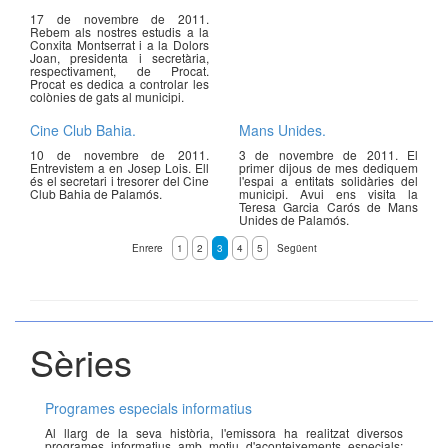
17 de novembre de 2011.
Rebem als nostres estudis a la
Conxita Montserrat i a la Dolors
Joan, presidenta i secretària,
respectivament, de Procat.
Procat es dedica a controlar les
colònies de gats al municipi.
Cine Club Bahia.
Mans Unides.
10 de novembre de 2011.
3 de novembre de 2011. El
Entrevistem a en Josep Lois. Ell
primer dijous de mes dediquem
és el secretari i tresorer del Cine
l'espai a entitats solidàries del
Club Bahia de Palamós.
municipi. Avui ens visita la
Teresa Garcia Carós de Mans
Unides de Palamós.
Enrere
1
2
3
4
5
Següent
Sèries
Programes especials informatius
Al llarg de la seva història, l'emissora ha realitzat diversos
programes informatius amb motiu d'aconteixements especials: