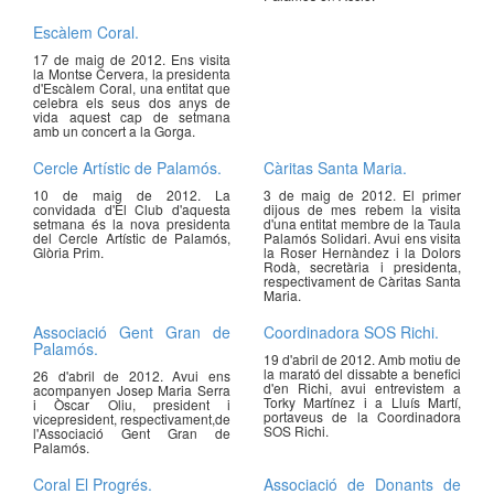
Escàlem Coral.
17 de maig de 2012. Ens visita
la Montse Cervera, la presidenta
d'Escàlem Coral, una entitat que
celebra els seus dos anys de
vida aquest cap de setmana
amb un concert a la Gorga.
Cercle Artístic de Palamós.
Càritas Santa Maria.
10 de maig de 2012. La
3 de maig de 2012. El primer
convidada d'El Club d'aquesta
dijous de mes rebem la visita
setmana és la nova presidenta
d'una entitat membre de la Taula
del Cercle Artístic de Palamós,
Palamós Solidari. Avui ens visita
Glòria Prim.
la Roser Hernàndez i la Dolors
Rodà, secretària i presidenta,
respectivament de Càritas Santa
Maria.
Associació Gent Gran de
Coordinadora SOS Richi.
Palamós.
19 d'abril de 2012. Amb motiu de
la marató del dissabte a benefici
26 d'abril de 2012. Avui ens
d'en Richi, avui entrevistem a
acompanyen Josep Maria Serra
Torky Martínez i a Lluís Martí,
i Òscar Oliu, president i
portaveus de la Coordinadora
vicepresident, respectivament,de
SOS Richi.
l'Associació Gent Gran de
Palamós.
Coral El Progrés.
Associació de Donants de