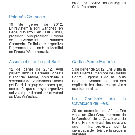
organitza l'AMPA del col·legi La
Salle Palamós.
Palamós Connecta.
19 de gener de 2012.
Entrevistem a Toni Sánchez, en
Pepe Navarro i en Lluís Gafas,
president, vicepresident i vocal
de l'Associació Palamós
Connecta. Entitat que organitza
l'agermanament amb la localitat
de Rheda Wiedenbruck.
Associació Lúdica pel Barri.
Càritas Santa Eugènia.
12 de gener de 2012. Avui
5 de gener de 2012. Ens visita la
parlem amb la Carmela López i
Fani Fuertes, membre de Càritas
l'Elisenda Mayor, presidenta i
Santa Eugènia i de la Taula
secretària de l'Associació Lúdica
Palamós Soildari. La Fani ens
pel Barri. Un grup de dones que,
explicarà les darreres activitats
des de fa quatre anys, organitza
que han realitzat.
activitats per dinamitzar el veïnat
de Mas Guàrdies.
La Comissió de la
Cavalcada de Reis.
29 de desembre de 2011. Ens
visita en Xicu Grau, membre de
la Comissió de la Cavalcada de
Reis. Ens explicarà les novetats
que hi ha previstes per la
cavalcada de Reis de la propera
setmana.