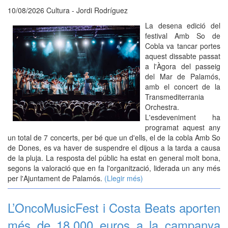
10/08/2026 Cultura - Jordi Rodríguez
La desena edició del
festival Amb So de
Cobla va tancar portes
aquest dissabte passat
a l'Àgora del passeig
del Mar de Palamós,
amb el concert de la
Transmediterrania
Orchestra.
L'esdeveniment ha
programat aquest any
un total de 7 concerts, per bé que un d'ells, el de la cobla Amb So
de Dones, es va haver de suspendre el dijous a la tarda a causa
de la pluja. La resposta del públic ha estat en general molt bona,
segons la valoració que en fa l'organització, liderada un any més
per l'Ajuntament de Palamós.
(Llegir més)
L’OncoMusicFest i Costa Beats aporten
més de 18.000 euros a la campanya