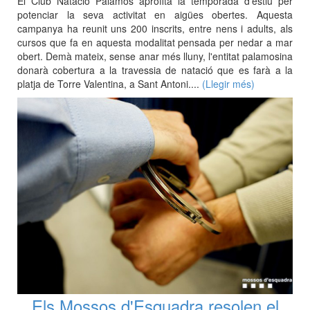
El Club Natació Palamós aprofita la temporada d'estiu per
potenciar la seva activitat en aigües obertes. Aquesta
campanya ha reunit uns 200 inscrits, entre nens i adults, als
cursos que fa en aquesta modalitat pensada per nedar a mar
obert. Demà mateix, sense anar més lluny, l'entitat palamosina
donarà cobertura a la travessia de natació que es farà a la
platja de Torre Valentina, a Sant Antoni....
(Llegir més)
Els Mossos d'Esquadra resolen el