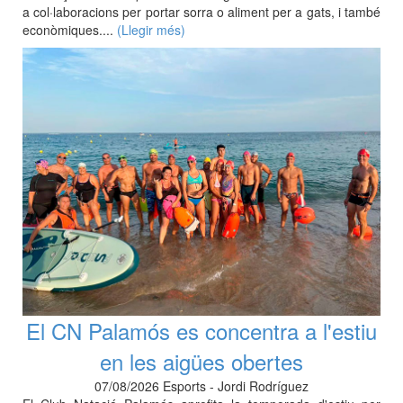
a col·laboracions per portar sorra o aliment per a gats, i també
econòmiques....
(Llegir més)
El CN Palamós es concentra a l'estiu
en les aigües obertes
07/08/2026 Esports - Jordi Rodríguez