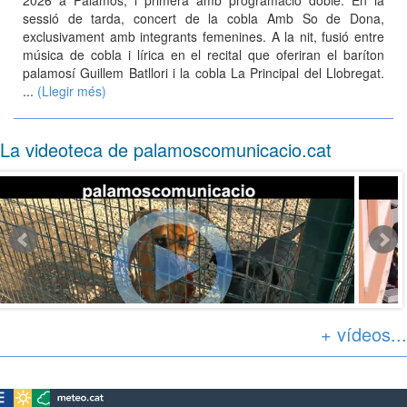
2026 a Palamós, i primera amb programació doble. En la
sessió de tarda, concert de la cobla Amb So de Dona,
exclusivament amb integrants femenines. A la nit, fusió entre
música de cobla i lírica en el recital que oferiran el baríton
palamosí Guillem Batllori i la cobla La Principal del Llobregat.
...
(Llegir més)
La videoteca de palamoscomunicacio.cat
+ vídeos...
Rescatant i rehabilitant - Centre d'acollida d'animals Rodamón.
La fir