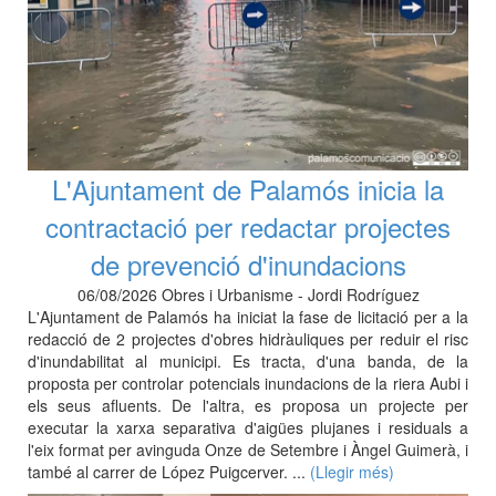
L'Ajuntament de Palamós inicia la
contractació per redactar projectes
de prevenció d'inundacions
06/08/2026 Obres i Urbanisme - Jordi Rodríguez
L'Ajuntament de Palamós ha iniciat la fase de licitació per a la
redacció de 2 projectes d'obres hidràuliques per reduir el risc
d'inundabilitat al municipi. Es tracta, d'una banda, de la
proposta per controlar potencials inundacions de la riera Aubi i
els seus afluents. De l'altra, es proposa un projecte per
executar la xarxa separativa d'aigües plujanes i residuals a
l'eix format per avinguda Onze de Setembre i Àngel Guimerà, i
també al carrer de López Puigcerver. ...
(Llegir més)