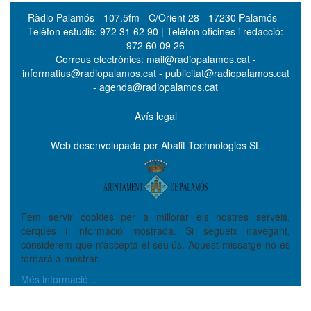
Ràdio Palamós - 107.5fm - C/Orient 28 - 17230 Palamós -
Telèfon estudis: 972 31 62 90 | Telèfon oficines i redacció:
972 60 09 26
Correus electrònics: mail@radiopalamos.cat -
informatius@radiopalamos.cat - publicitat@radiopalamos.cat
- agenda@radiopalamos.cat
Avís legal
Web desenvolupada per Abalit Technologies SL
Fem servir cookies per a millorar els nostres serveis,
cerques i informació mostrada. Si segueix navegant,
considerem que n'accepta el seu ús. Aquest missatge no es
tornarà a mostrar.
Més informació...